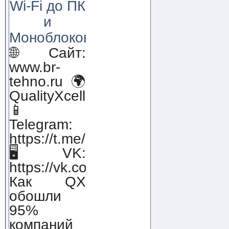
Wi-Fi до ПК
и
Моноблоков!
🌐 Сайт:
www.br-
tehno.ru 🌍
QualityXcellence.ru
📱
Telegram:
https://t.me/qx_lab_IT
🖥 VK:
https://vk.com/qualityxcellenc
Как QX
обошли
95%
компаний