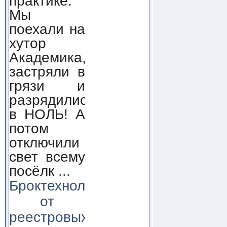
практике.
Мы
поехали на
хутор
Академика,
застряли в
грязи и
разрядились
в НОЛЬ! А
потом
отключили
свет всему
посёлк
...
Броктехнолоджи:
от
реестровых