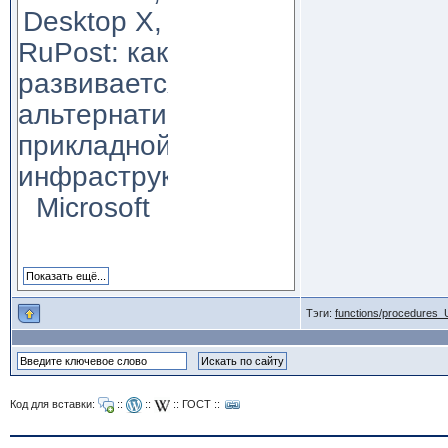
Desktop X,
RuPost: как
развивается
альтернатива
прикладной
инфраструктуре
Microsoft
Тэги:
functions/procedures_
Код для вставки:
::
::
::
ГОСТ
::