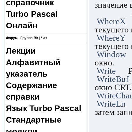
справочник
значение 
предс
Turbo Pascal
WhereX
F
Онлайн
текущего 
WhereY
F
Форум
|
Группа ВК
|
Чат
текущего 
Лекции
Window
P
Алфавитный
окно.
Write
Pro
указатель
WriteBuf
Содержание
окно CRT.
WriteCha
справки
WriteLn
P
Язык Turbo Pascal
затем зап
Стандартные
маркер 
модули