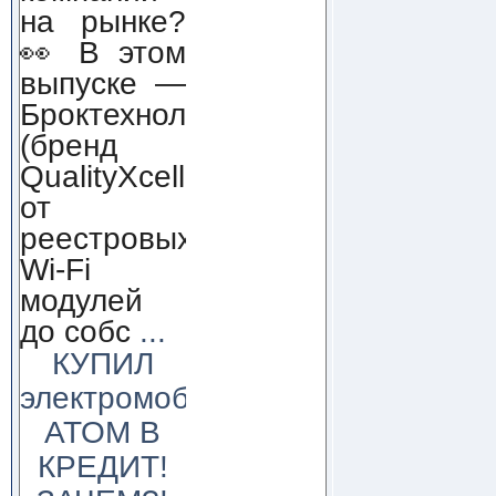
на рынке?
👀 В этом
выпуске —
Броктехнолоджи
(бренд
QualityXcellence):
от
реестровых
Wi-Fi
модулей
до собс
...
КУПИЛ
электромобиль
АТОМ В
КРЕДИТ!