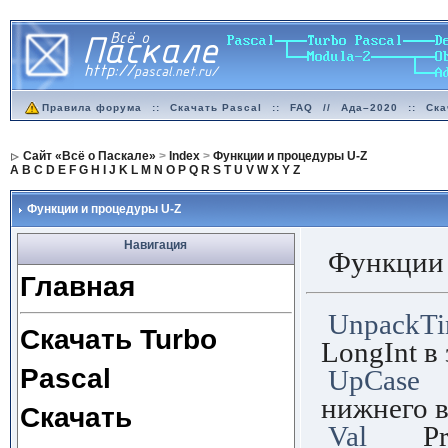
Правила форума
::
Скачать Pascal
::
FAQ
//
Ада–2020
::
Ска
Сайт «Всё о Паскале»
>
Index
>
Функции и процедуры U-Z
A
B
C
D
E
F
G
H
I
J
K
L
M
N
O
P
Q
R
S
T
U
V
W
X
Y
Z
Функции и процедуры U-Z
Навигация
Функции 
Главная
UnpackT
Скачать Turbo
LongInt в
Pascal
UpCase
F
нижнего в
Скачать
Val
Proc 