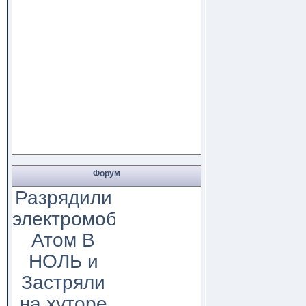
Форум
Разрядили
электромобиль
Атом В
НОЛЬ и
Застряли
на хуторе