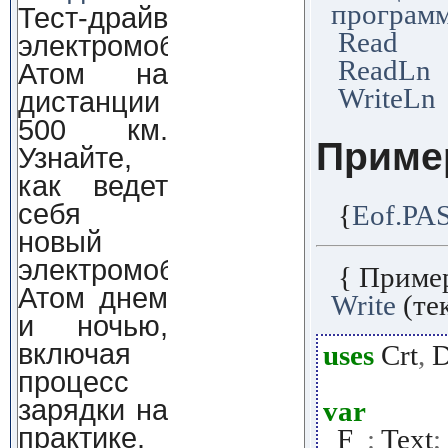
програм
Тест-драйв
Read
электромобиля
ReadLn
Атом на
WriteLn
дистанции
500 км.
Приме
Узнайте,
как ведет
себя
{
Eof.PA
новый
электромобиль
{ Приме
Атом днем
Write
(те
и ночью,
включая
uses
Crt
,
D
процесс
зарядки на
var
практике.
F
:
Text
;