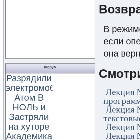
Возвр
В режи
если оп
она верн
Форум
Смотр
Разрядили
электромобиль
Лекция 
Атом В
программ
НОЛЬ и
Лекция 
Застряли
текстовы
на хуторе
Лекция 
Лекция 
Академика