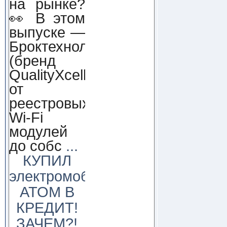
на рынке?
👀 В этом
выпуске —
Броктехнолоджи
(бренд
QualityXcellence):
от
реестровых
Wi-Fi
модулей
до собс
...
КУПИЛ
электромобиль
АТОМ В
КРЕДИТ!
ЗАЧЕМ?!