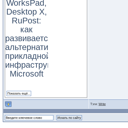
WorksPad,
Desktop X,
RuPost:
как
развивается
альтернатива
прикладной
инфраструктуре
Microsoft
Тэги:
Write