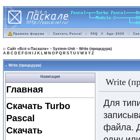
Правила форума
::
Скачать Pascal
::
FAQ
//
Ада–2020
::
Ска
Сайт «Всё о Паскале»
>
System-Unit
>
Write (процедура)
A
B
C
D
E
F
G
H
I
J
K
L
M
N
O
P
Q
R
S
T
U
V
W
X
Y
Z
Write (процедура)
Навигация
Write (п
Главная
Для тип
Скачать Turbo
записыв
Pascal
файла. 
Скачать
одну ил