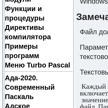
Windows,
Функции и
Замеч
процедуры
Директивы
Файл до
компилятора
Примеры
Парамет
программ
текстово
Меню Turbo Pascal
Текстов
Ада-2020.
Каждый п
Современный
включает
Паскаль
значение
Адское
файл. Па