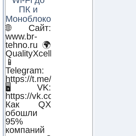
ПК и
Моноблоков!
🌐 Сайт:
www.br-
tehno.ru 🌍
QualityXcellence.ru
📱
Telegram:
https://t.me/qx_lab_IT
🖥 VK:
https://vk.com/qualityxcellenc
Как QX
обошли
95%
компаний