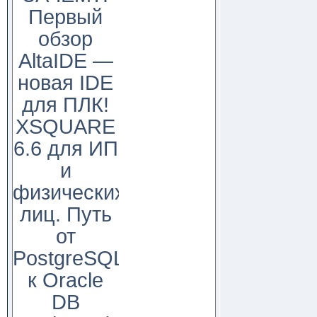
Первый
обзор
AltaIDE —
новая IDE
для ПЛК!
XSQUARE
6.6 для ИП
и
физических
лиц. Путь
от
PostgreSQL
к Oracle
DB