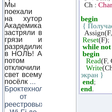
Мы
Ch
:
Cha
поехали
на хутор
begin
Академика,
{ Получа
застряли в
Assign(F
грязи и
Reset
(F)
;
разрядились
while
not
в НОЛЬ! А
begin
потом
Read
(F
,
отключили
Write
(C
свет всему
экран }
посёлк
...
end
;
Броктехнолоджи:
end
.
от
реестровых
Wi-Fi до