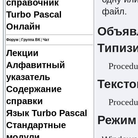
справочник
файл.
Turbo Pascal
Онлайн
Объяв
Форум
|
Группа ВК
|
Чат
Типиз
Лекции
Алфавитный
Procedure
указатель
Текст
Содержание
справки
Procedure 
Язык Turbo Pascal
Режим
Стандартные
модули