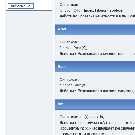
Синтаксис:
function
Odd
(Число: Integer): Boolean;
Действие: Проверка нечётности числа. Есл
Pred
Синтаксис:
function
Pred
(X);
Действие: Возвращает значение, предшест
Succ
Синтаксис:
function
Succ
(X)
Действие: Возвращает значение, следующе
Inc
Синтаксис:
Inc
(x);
Inc
(x, k);
Действие: Процедура inc(x) возвращает зна
Процедура Inc(x, k) возвращает k-е значен
порядкового типа данных
Char
).