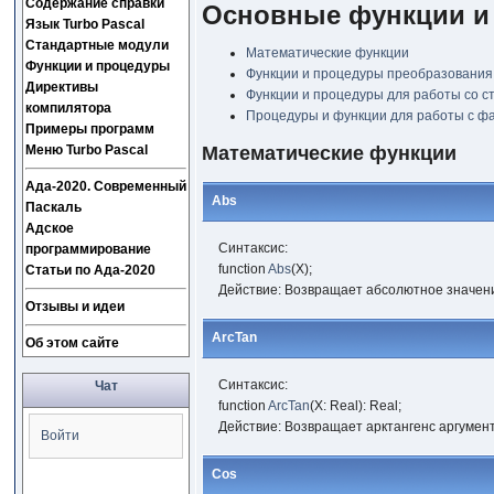
Содержание справки
Основные функции и
Язык Turbo Pascal
Стандартные модули
Математические функции
Функции и процедуры
Функции и процедуры преобразования
Директивы
Функции и процедуры для работы со с
компилятора
Процедуры и функции для работы с ф
Примеры программ
Меню Turbo Pascal
Математические функции
Ада-2020. Современный
Abs
Паскаль
Адское
Синтаксис:
программирование
function
Abs
(X);
Статьи по Ада-2020
Действие: Возвращает абсолютное значени
Отзывы и идеи
ArcTan
Об этом сайте
Синтаксис:
Чат
function
ArcTan
(X: Real): Real;
Действие: Возвращает арктангенс аргумент
Войти
Cos