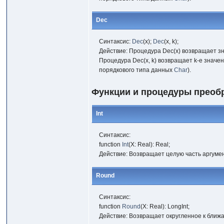
Dec
Синтаксис:
Dec
(x);
Dec
(x, k);
Действие: Процедура Dec(x) возвращает зн
Процедура Dec(x, k) возвращает k-e значе
порядкового типа данных
Char
).
Функции и процедуры преоб
Int
Синтаксис:
function
Int
(X: Real): Real;
Действие: Возвращает целую часть аргумен
Round
Синтаксис:
function
Round
(X: Real): LongInt;
Действие: Возвращает округленное к ближ