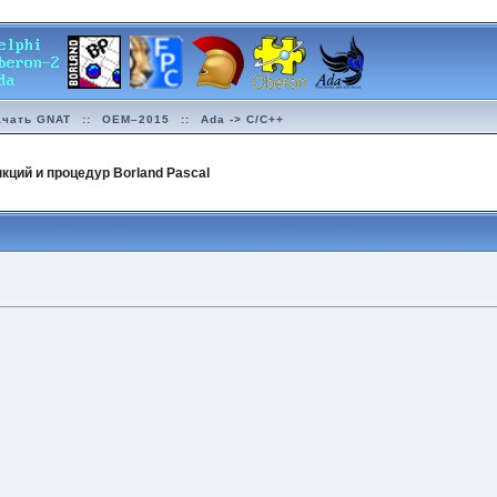
ачать GNAT
::
OEM–2015
::
Ada -> C/C++
кций и процедур Borland Pascal