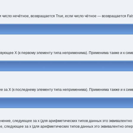
и число нечётное, возвращается True, если число чётное — возвращается Fal
вующее X (к первому элементу типа неприменима). Применима также и к сим
е за X (к последнему элементу типа неприменима). Применима также и к си
чение, следующее за х (для арифметических типов данных это эквивалентно оп
ие, следующее за х (для арифметических типов данных это эквивалентно опера