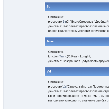
Str
Синтаксис:
procedure
Str
(X [:ВсегоСимволов [:ДробнаяЧас
Действие: Выполняет преобразование числ
общее количество символов и количество с
Trunc
Синтаксис:
function
Trunc
(X: Real): LongInt;
Действие: Возвращает целую часть аргумен
Val
Синтаксис:
procedure
Val
(Строка: string; var Переменная
Действие: Выполняет преобразование стро
Если преобразование не может быть выпол
выполнено успешно, то значение сшибка р