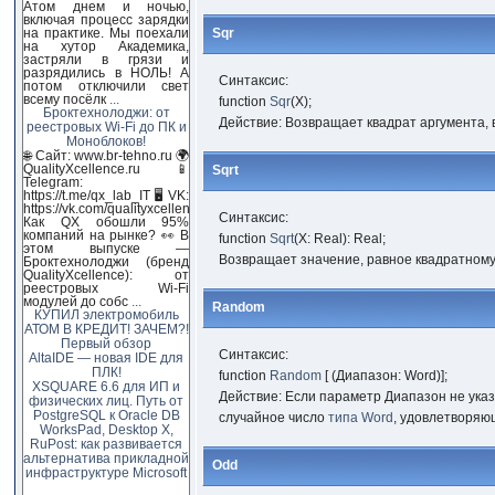
Атом днем и ночью,
включая процесс зарядки
на практике. Мы поехали
Sqr
на хутор Академика,
застряли в грязи и
разрядились в НОЛЬ! А
Синтаксис:
потом отключили свет
всему посёлк
...
function
Sqr
(X);
Броктехнолоджи: от
Действие: Возвращает квадрат аргумента,
реестровых Wi-Fi до ПК и
Моноблоков!
🌐 Сайт: www.br-tehno.ru 🌍
QualityXcellence.ru 📱
Sqrt
Telegram:
https://t.me/qx_lab_IT 🖥 VK:
https://vk.com/qualityxcellenc
Синтаксис:
Как QX обошли 95%
компаний на рынке? 👀 В
function
Sqrt
(X: Real): Real;
этом выпуске —
Возвращает значение, равное квадратному
Броктехнолоджи (бренд
QualityXcellence): от
реестровых Wi-Fi
модулей до собс
...
Random
КУПИЛ электромобиль
АТОМ В КРЕДИТ! ЗАЧЕМ?!
Первый обзор
Синтаксис:
AltaIDE — новая IDE для
ПЛК!
function
Random
[ (Диапазон: Word)];
XSQUARE 6.6 для ИП и
Действие: Если параметр Диапазон не указ
физических лиц. Путь от
PostgreSQL к Oracle DB
случайное число
типа Word
, удовлетворяю
WorksPad, Desktop X,
RuPost: как развивается
альтернатива прикладной
Odd
инфраструктуре Microsoft