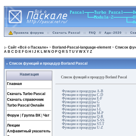
Правила форума
::
Скачать Pascal
::
FAQ
//
Ада–2020
::
Ск
Сайт «Всё о Паскале»
>
Borland-Pascal-language-element
>
Список фун
A
B
C
D
E
F
G
H
I
J
K
L
M
N
O
P
Q
R
S
T
U
V
W
X
Y
Z
Список функций и процедур Borland Pascal
Навигация
Список функций и процедур Borland Pascal
Главная
Функции и процедуры A-B
Скачать Turbo Pascal
Функции и процедуры C-D
Функции и процедуры E-F
Скачать справочник
Функции и процедуры G
Turbo Pascal Онлайн
Функции и процедуры H
Функции и процедуры I-L
Функции и процедуры M-P
Форум
|
Группа ВК
|
Чат
Функции и процедуры Q-R
Функции и процедуры S-SS
Функции и процедуры ST-T
Лекции
Функции и процедуры U-Z
Алфавитный указатель