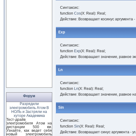
Синтаксис:
function
Cos
(X: Real): Real;
Действие: Возвращает косинус аргумента -
Ехр
Синтаксис:
function
Exp
(X: Real): Real;
Действие: Возвращает значение, равное эк
Ln
Синтаксис:
function
Ln
(X: Real): Real;
Действие: Возвращает значение, равное н
Форум
Разрядили
Sin
электромобиль Атом В
НОЛЬ и Застряли на
хуторе Академика
Тест-драйв
Синтаксис:
электромобиля Атом на
function
Sin
(X: Real): Real;
дистанции 500 км.
Узнайте, как ведет себя
Действие: Возвращает синус аргумента - у
новый электромобиль