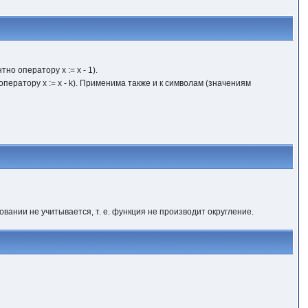
о оператору x := x - 1).
ератору x := x - k). Применима также и к символам (значениям
вании не учитывается, т. е. функция не производит округление.