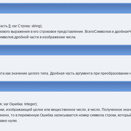
ть ]]; var Строка: string);
ового выражения в его строковое представление. ВсегоСимволов и дробнаяЧ
имволов дробной части в изображении числа.
та как значение целого типа. Дробная часть аргумента при преобразовании не
; var Ошибка: Integer);
ки, изображающей целое или вещественное число, в число. Полученное зна
нено, то в переменную Ошибка записывается номер символа строки, которы
авно нулю.