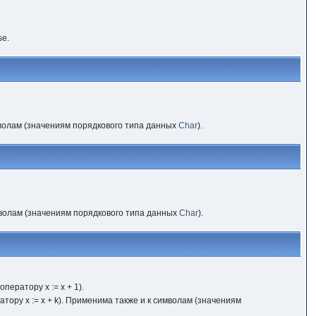
se.
волам (значениям порядкового типа данных
Char
).
мволам (значениям порядкового типа данных
Char
).
ератору x := x + 1).
тору x := x + k). Применима также и к символам (значениям