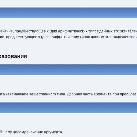
ачение, предшествующее х (для арифметических типов данных это эквивалентн
ние, предшествующее х (для арифметических типов данных это эквивалентно оп
разования
та как значение вещественного типа. Дробная часть аргумента при преобразо
айшему целому значение аргумента.