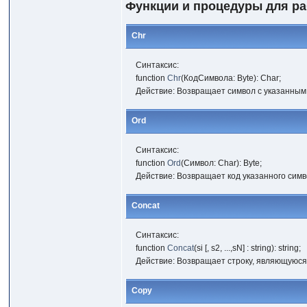
Функции и процедуры для ра
Chr
Синтаксис:
function
Chr
(КодСимвола: Byte): Char;
Действие: Возвращает символ с указанным
Ord
Синтаксис:
function
Ord
(Символ: Char): Byte;
Действие: Возвращает код указанного симв
Concat
Синтаксис:
function
Concat
(si [, s2, ...,sN] : string): string;
Действие: Возвращает строку, являющуюся
Сору