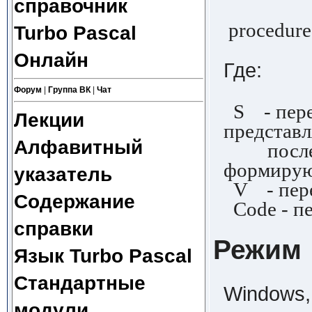
справочник
procedure 
Turbo Pascal
Онлайн
Где:
Форум
|
Группа ВК
|
Чат
S - пере
Лекции
представл
Алфавитный
последо
формирую
указатель
V - пере
Содержание
Code - п
справки
Режим
Язык Turbo Pascal
Стандартные
Windows, 
модули