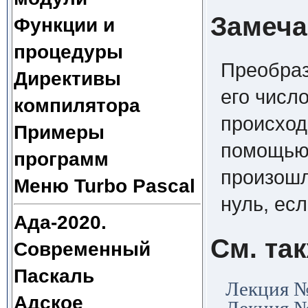
Замеча
Функции и
процедуры
Преобраз
Директивы
его числ
компилятора
происход
Примеры
помощь
программ
произошл
Меню Turbo Pascal
нуль, ес
Ада-2020.
См. та
Современный
Паскаль
Лекция №
Адское
Лекция №