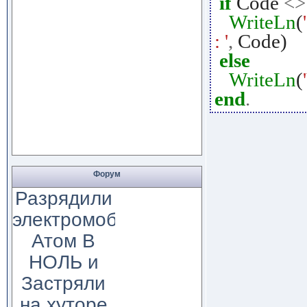
if
Code
<>
WriteLn
(
: '
,
Code)
else
WriteLn
(
end
.
Форум
Разрядили
электромобиль
Атом В
НОЛЬ и
Застряли
на хуторе