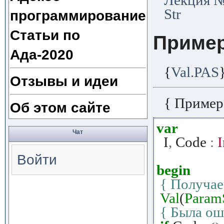
Str
программирование
Статьи по
Приме
Ада-2020
{
Val.PAS
Отзывы и идеи
{ Пример
Об этом сайте
var
Чат
I
,
Code
:
I
Войти
begin
{ Получае
Val
(
Param
{ Была ош