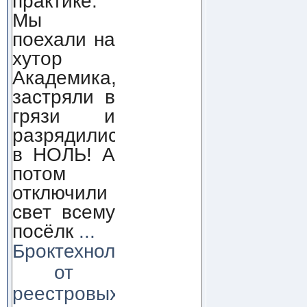
практике.
Мы
поехали на
хутор
Академика,
застряли в
грязи и
разрядились
в НОЛЬ! А
потом
отключили
свет всему
посёлк
...
Броктехнолоджи:
от
реестровых