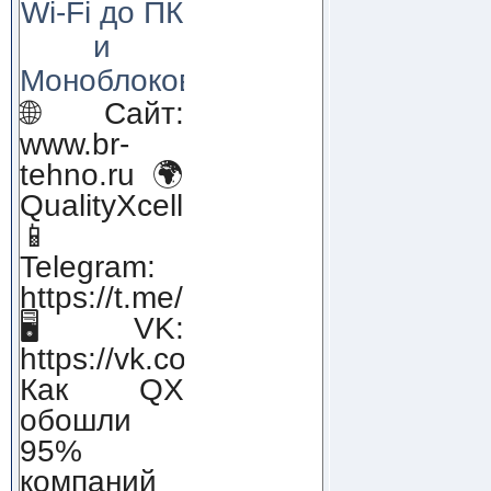
Wi-Fi до ПК
и
Моноблоков!
🌐 Сайт:
www.br-
tehno.ru 🌍
QualityXcellence.ru
📱
Telegram:
https://t.me/qx_lab_IT
🖥 VK:
https://vk.com/qualityxcellenc
Как QX
обошли
95%
компаний