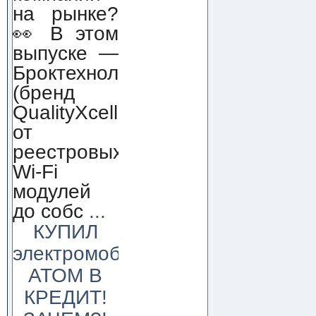
на рынке?
👀 В этом
выпуске —
Броктехнолоджи
(бренд
QualityXcellence):
от
реестровых
Wi-Fi
модулей
до собс
...
КУПИЛ
электромобиль
АТОМ В
КРЕДИТ!