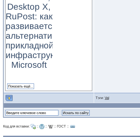
Desktop X,
RuPost: как
развивается
альтернатива
прикладной
инфраструктуре
Microsoft
Тэги:
Val
Код для вставки:
::
::
::
ГОСТ
::