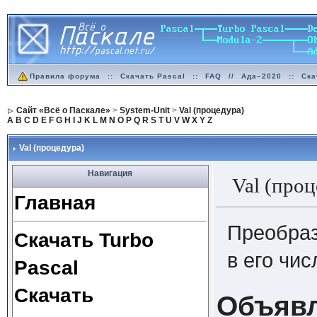
Правила форума
::
Скачать Pascal
::
FAQ
//
Ада–2020
::
Ска
Сайт «Всё о Паскале»
>
System-Unit
>
Val (процедура)
A
B
C
D
E
F
G
H
I
J
K
L
M
N
O
P
Q
R
S
T
U
V
W
X
Y
Z
Val (процедура)
Навигация
Val (проц
Главная
Преобраз
Скачать Turbo
в его чи
Pascal
Скачать
Объяв