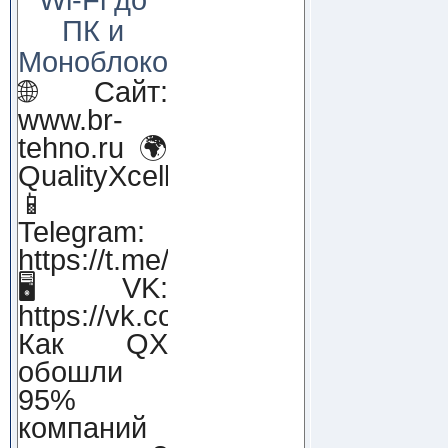
ПК и
Моноблоков!
🌐 Сайт:
www.br-
tehno.ru 🌍
QualityXcellence.ru
📱
Telegram:
https://t.me/qx_lab_IT
🖥 VK:
https://vk.com/qualityxcellenc
Как QX
обошли
95%
компаний