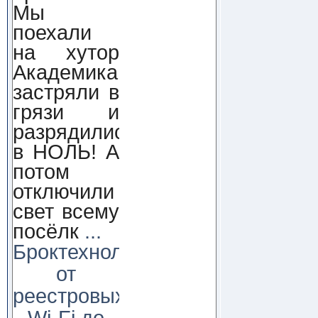
Мы
поехали
на хутор
Академика,
застряли в
грязи и
разрядились
в НОЛЬ! А
потом
отключили
свет всему
посёлк
...
Броктехнолоджи:
от
реестровых
Wi-Fi до