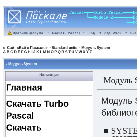
Правила форума
::
Скачать Pascal
::
FAQ
//
Ада–2020
::
Ска
Сайт «Всё о Паскале»
>
Standard-units
>
Модуль System
A
B
C
D
E
F
G
H
I
J
K
L
M
N
O
P
Q
R
S
T
U
V
W
X
Y
Z
Модуль System
Навигация
Модуль 
Главная
Модуль 
Скачать Turbo
библиоте
Pascal
Скачать
■ SYSTE