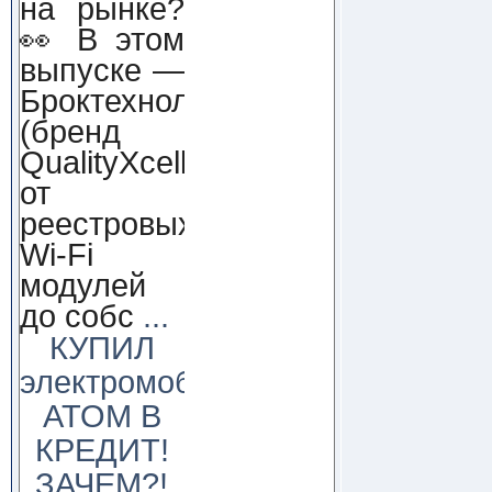
на рынке?
👀 В этом
выпуске —
Броктехнолоджи
(бренд
QualityXcellence):
от
реестровых
Wi-Fi
модулей
до собс
...
КУПИЛ
электромобиль
АТОМ В
КРЕДИТ!
ЗАЧЕМ?!