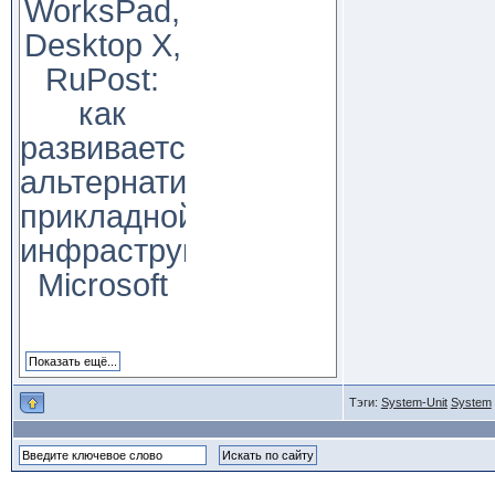
WorksPad,
Desktop X,
RuPost:
как
развивается
альтернатива
прикладной
инфраструктуре
Microsoft
Тэги:
System-Unit
System