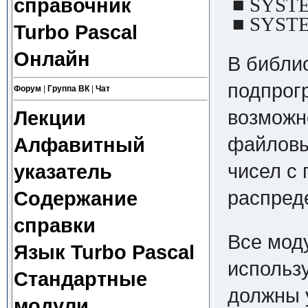
■ SYSTE
справочник
■ SYSTE
Turbo Pascal
Онлайн
В библи
подпрог
Форум
|
Группа ВК
|
Чат
возможн
Лекции
файловы
Алфавитный
чисел с
указатель
распред
Содержание
справки
Все мод
Язык Turbo Pascal
использу
Стандартные
должны 
модули