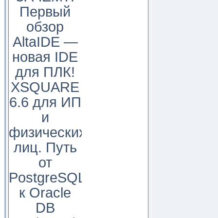
Первый
обзор
AltaIDE —
новая IDE
для ПЛК!
XSQUARE
6.6 для ИП
и
физических
лиц. Путь
от
PostgreSQL
к Oracle
DB