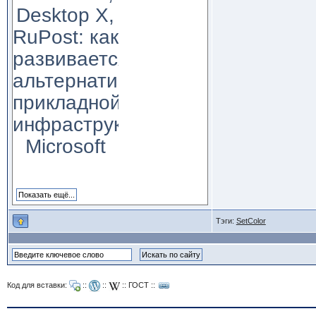
Desktop X,
RuPost: как
развивается
альтернатива
прикладной
инфраструктуре
Microsoft
Тэги:
SetColor
Код для вставки:
::
::
::
ГОСТ
::