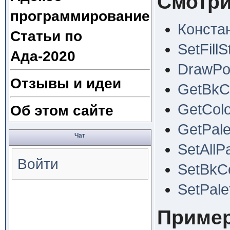
Смотри
программирование
Конста
Статьи по
SetFillS
Ада-2020
DrawPo
Отзывы и идеи
GetBkC
GetColo
Об этом сайте
GetPale
Чат
SetAllPa
Войти
SetBkCo
SetPale
Приме