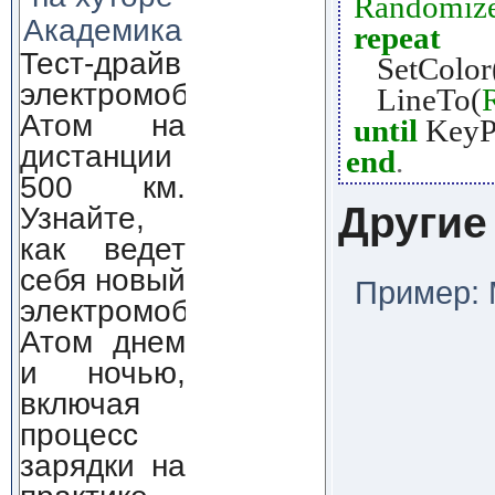
Randomiz
Академика
repeat
Тест-драйв
SetColor
электромобиля
LineTo(
Атом на
until
KeyP
дистанции
end
.
500 км.
Другие
Узнайте,
как ведет
себя новый
Пример: 
электромобиль
Атом днем
и ночью,
включая
процесс
зарядки на