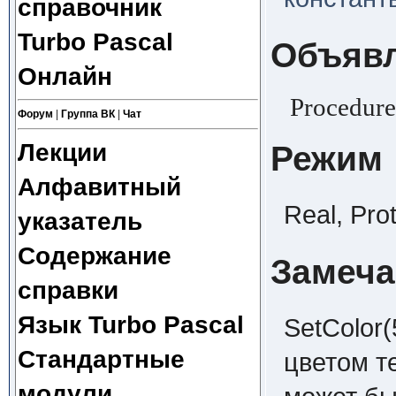
справочник
Turbo Pascal
Объяв
Онлайн
Procedure 
Форум
|
Группа ВК
|
Чат
Лекции
Режим
Алфавитный
Real, Pro
указатель
Содержание
Замеча
справки
Язык Turbo Pascal
SetColor(
Стандартные
цветом т
модули