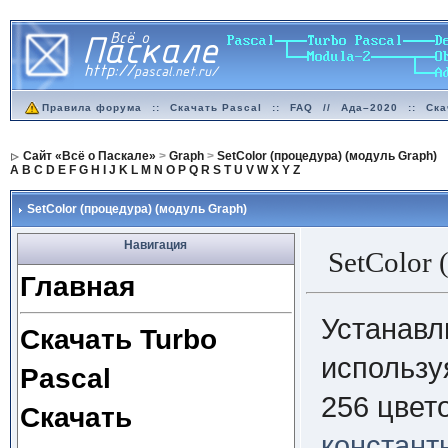
Правила форума
::
Скачать Pascal
::
FAQ
//
Ада–2020
::
Ска
Сайт «Всё о Паскале»
>
Graph
>
SetColor (процедура) (модуль Graph)
A
B
C
D
E
F
G
H
I
J
K
L
M
N
O
P
Q
R
S
T
U
V
W
X
Y
Z
SetColor (процедура) (модуль Graph)
Навигация
SetColor
Главная
Устанавл
Скачать Turbo
использу
Pascal
256 цвет
Скачать
констант