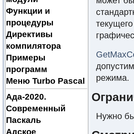
может бы
Функции и
стандарт
процедуры
текущего
Директивы
графичес
компилятора
GetMaxCo
Примеры
допустим
программ
режима.
Меню Turbo Pascal
Ограни
Ада-2020.
Современный
Нужно бы
Паскаль
Адское