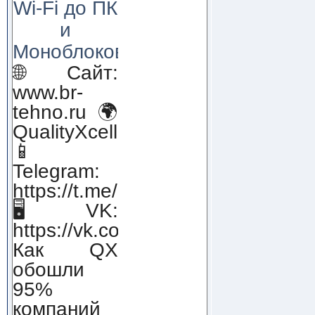
Wi-Fi до ПК
и
Моноблоков!
🌐 Сайт:
www.br-
tehno.ru 🌍
QualityXcellence.ru
📱
Telegram:
https://t.me/qx_lab_IT
🖥 VK:
https://vk.com/qualityxcellenc
Как QX
обошли
95%
компаний