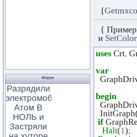
{
Getmxco
{ Пример
и
SetColor
uses
Crt
,
Gr
var
GraphDriv
Форум
Разрядили
begin
электромобиль
GraphDri
Атом В
InitGraph
НОЛЬ и
if
GraphRe
Застряли
Halt
(
1
)
;
на хуторе