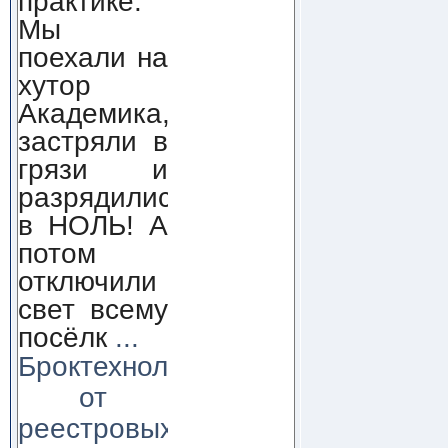
практике.
Мы
поехали на
хутор
Академика,
застряли в
грязи и
разрядились
в НОЛЬ! А
потом
отключили
свет всему
посёлк
...
Броктехнолоджи:
от
реестровых