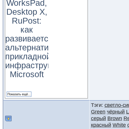
WorksPad,
Desktop X,
RuPost:
как
развивается
альтернатива
прикладной
инфраструктуре
Microsoft
Тэги:
светло-си
Green
чёрный
L
серый
Brown
R
красный
White