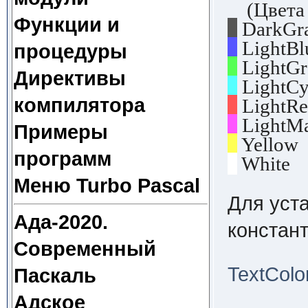
(Цвета 
Функции и
DarkGr
LightBl
процедуры
LightGr
Директивы
LightCy
компилятора
LightRe
LightMa
Примеры
Yellow 
программ
White 1
Меню Turbo Pascal
Для уста
Ада-2020.
констант
Современный
TextColo
Паскаль
Адское