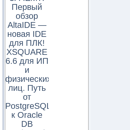
Первый
обзор
AltaIDE —
новая IDE
для ПЛК!
XSQUARE
6.6 для ИП
и
физических
лиц. Путь
от
PostgreSQL
к Oracle
DB