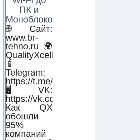
ПК и
Моноблоков!
🌐 Сайт:
www.br-
tehno.ru 🌍
QualityXcellence.ru
📱
Telegram:
https://t.me/qx_lab_IT
🖥 VK:
https://vk.com/qualityxcellenc
Как QX
обошли
95%
компаний