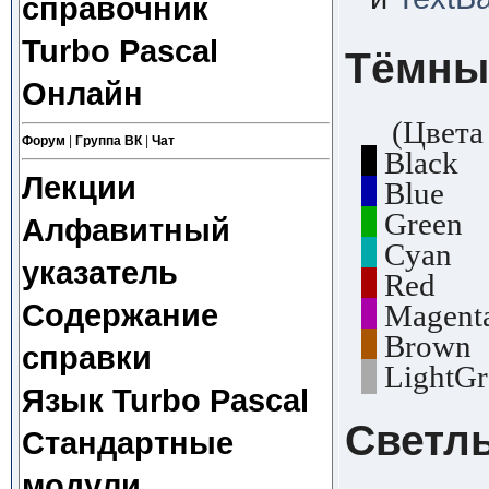
справочник
Turbo Pascal
Тёмны
Онлайн
(Цвета 
Форум
|
Группа ВК
|
Чат
Black 
Лекции
Blue 1
Green 
Алфавитный
Cyan 3
указатель
Red 4 
Magent
Содержание
Brown 
справки
LightGr
Язык Turbo Pascal
Светл
Стандартные
модули