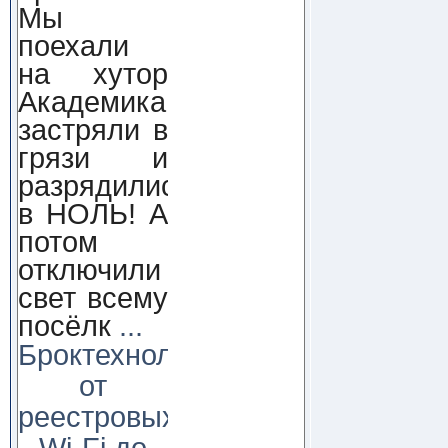
Мы
поехали
на хутор
Академика,
застряли в
грязи и
разрядились
в НОЛЬ! А
потом
отключили
свет всему
посёлк
...
Броктехнолоджи:
от
реестровых
Wi-Fi до