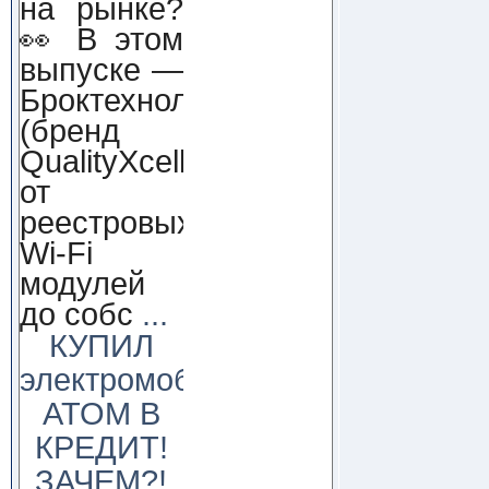
на рынке?
👀 В этом
выпуске —
Броктехнолоджи
(бренд
QualityXcellence):
от
реестровых
Wi-Fi
модулей
до собс
...
КУПИЛ
электромобиль
АТОМ В
КРЕДИТ!
ЗАЧЕМ?!