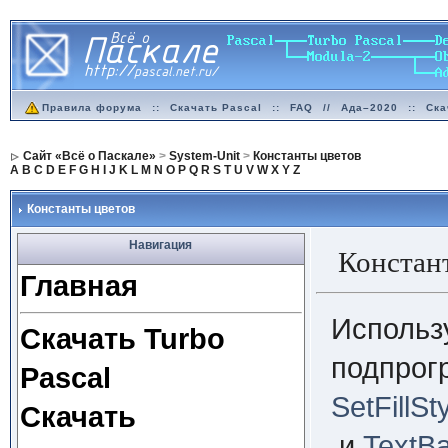
Правила форума
::
Скачать Pascal
::
FAQ
//
Ада–2020
::
Ска
Сайт «Всё о Паскале»
>
System-Unit
>
Константы цветов
A
B
C
D
E
F
G
H
I
J
K
L
M
N
O
P
Q
R
S
T
U
V
W
X
Y
Z
Константы цветов
Навигация
Констан
Главная
Использу
Скачать Turbo
подпро
Pascal
SetFillSt
Скачать
и
TextB