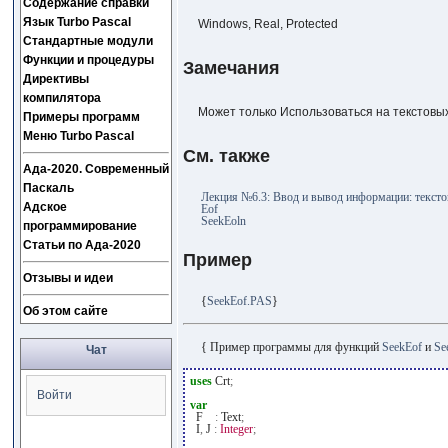
Содержание справки
Язык Turbo Pascal
Windows, Real, Protected
Стандартные модули
Функции и процедуры
Замечания
Директивы
компилятора
Может только Использоваться на текстовы
Примеры программ
Меню Turbo Pascal
См. также
Ада-2020. Современный
Паскаль
Лекция №6.3: Ввод и вывод информации: текст
Адское
Eof
SeekEoln
программирование
Статьи по Ада-2020
Пример
Отзывы и идеи
{
SeekEof.PAS
}
Об этом сайте
{ Пример программы для функций
SeekEof
и
Se
Чат
uses
Crt
;
Войти
var
F
:
Text
;
I
,
J
:
Integer
;