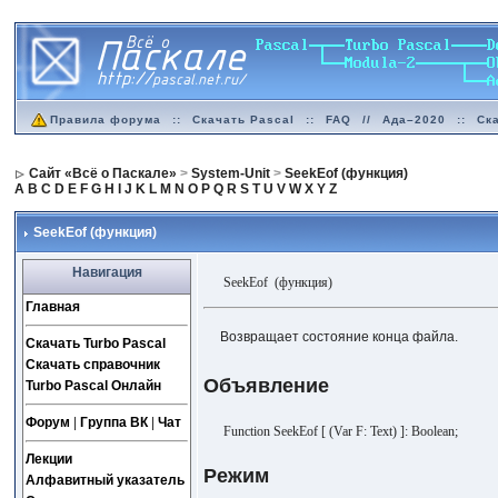
Правила форума
::
Скачать Pascal
::
FAQ
//
Ада–2020
::
Ск
Сайт «Всё о Паскале»
>
System-Unit
>
SeekEof (функция)
A
B
C
D
E
F
G
H
I
J
K
L
M
N
O
P
Q
R
S
T
U
V
W
X
Y
Z
SeekEof (функция)
Навигация
SeekEof (функция)
Главная
Возвращает состояние конца файла.
Скачать Turbo Pascal
Скачать справочник
Объявление
Turbo Pascal Онлайн
Форум
|
Группа ВК
|
Чат
Function SeekEof [ (Var F: Text) ]: Boolean;
Лекции
Режим
Алфавитный указатель