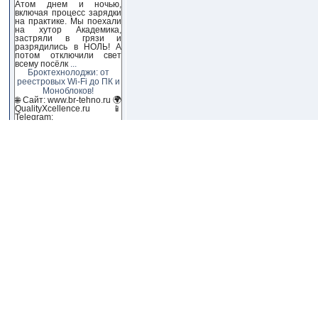
Атом днем и ночью,
включая процесс зарядки
на практике. Мы поехали
на хутор Академика,
застряли в грязи и
разрядились в НОЛЬ! А
потом отключили свет
всему посёлк
...
Броктехнолоджи: от
реестровых Wi-Fi до ПК и
Моноблоков!
🌐 Сайт: www.br-tehno.ru 🌍
QualityXcellence.ru 📱
Telegram:
https://t.me/qx_lab_IT 🖥 VK:
https://vk.com/qualityxcellenc
Как QX обошли 95%
компаний на рынке? 👀 В
этом выпуске —
Броктехнолоджи (бренд
QualityXcellence): от
реестровых Wi-Fi
модулей до собс
...
КУПИЛ электромобиль
АТОМ В КРЕДИТ! ЗАЧЕМ?!
Первый обзор
AltaIDE — новая IDE для
ПЛК!
XSQUARE 6.6 для ИП и
физических лиц. Путь от
PostgreSQL к Oracle DB
WorksPad, Desktop X,
RuPost: как развивается
альтернатива прикладной
инфраструктуре Microsoft