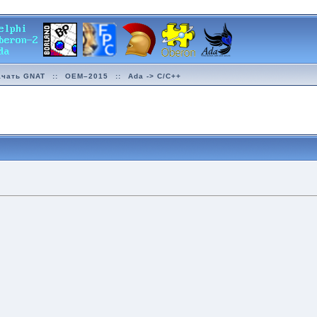
ачать GNAT
::
OEM–2015
::
Ada -> C/C++