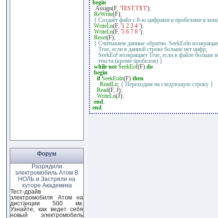
begin
Assign(F
,
'TEST.TXT'
)
;
ReWrite
(F)
;
{ Создаёт файл с 8-ю цифрами и пробелами в конц
WriteLn
(F
,
'1 2 3 4 '
)
;
WriteLn
(F
,
'5 6 7 8 '
)
;
Reset
(F)
;
{ Считываем данные обратно. SeekEoln возвращае
True, если в данной строке больше нет цифр;
SeekEof возвращает True, если в файле больше н
текста (кроме пробелов) }
while
not
SeekEof
(F)
do
begin
if
SeekEoln
(F)
then
ReadLn
;
{ Переходим на следующую строку }
Read
(F
,
J)
;
WriteLn
(J)
;
end
;
end
.
Форум
Разрядили
электромобиль Атом В
НОЛЬ и Застряли на
хуторе Академика
Тест-драйв
электромобиля Атом на
дистанции 500 км.
Узнайте, как ведет себя
новый электромобиль