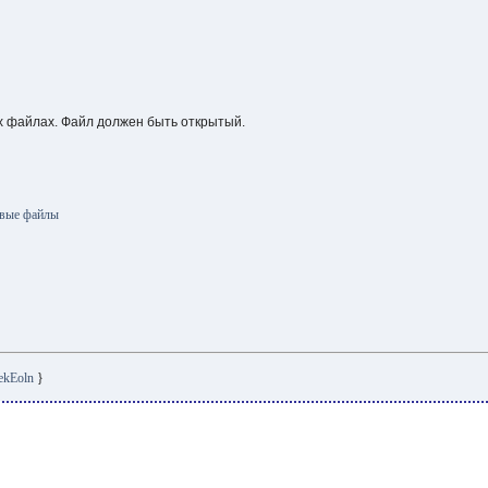
х файлах. Файл должен быть открытый.
овые файлы
ekEoln
}