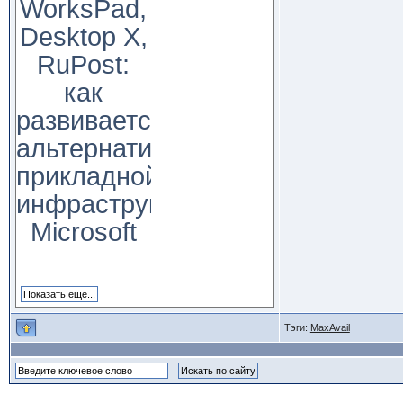
WorksPad,
Desktop X,
RuPost:
как
развивается
альтернатива
прикладной
инфраструктуре
Microsoft
Тэги:
MaxAvail