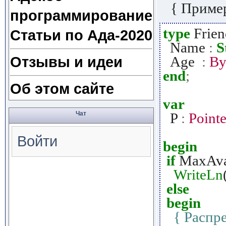
{ Приме
программирование
type
Frie
Статьи по Ада-2020
Name
:
S
Age
:
By
Отзывы и идеи
end
;
Об этом сайте
var
P
:
Pointe
Чат
Войти
begin
if
MaxAva
WriteLn
else
begin
{ Распр