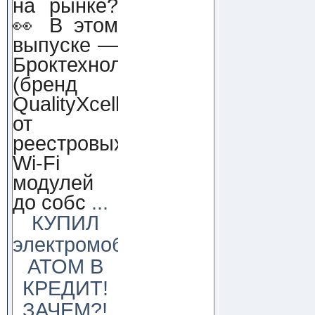
на рынке?
👀 В этом
выпуске —
Броктехнолоджи
(бренд
QualityXcellence):
от
реестровых
Wi-Fi
модулей
до собс
...
КУПИЛ
электромобиль
АТОМ В
КРЕДИТ!
ЗАЧЕМ?!