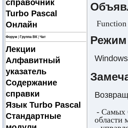
справочник
Объяв
Turbo Pascal
Function 
Онлайн
Режим
Форум
|
Группа ВК
|
Чат
Лекции
Windows,
Алфавитный
указатель
Замеч
Содержание
справки
Возвращ
Язык Turbo Pascal
- Самых 
Стандартные
области 
модули
управле