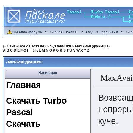
Правила форума
::
Скачать Pascal
::
FAQ
//
Ада–2020
::
Ска
Сайт «Всё о Паскале»
>
System-Unit
>
MaxAvail (функция)
A
B
C
D
E
F
G
H
I
J
K
L
M
N
O
P
Q
R
S
T
U
V
W
X
Y
Z
MaxAvail (функция)
Навигация
MaxAvail
Главная
Возвращ
Скачать Turbo
непреры
Pascal
куче.
Скачать