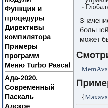
- Глобал
Функции и
процедуры
Значени
Директивы
большой
компилятора
может б
Примеры
Смотр
программ
Меню Turbo Pascal
MemAvai
Ада-2020.
Приме
Современный
Паскаль
{
Maxava
Адское