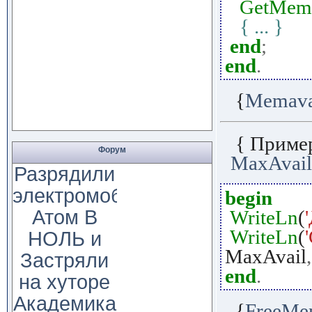
GetMem
{ ... }
end
;
end
.
{
Memava
{ Приме
Форум
MaxAvail
Разрядили
электромобиль
begin
Атом В
WriteLn
(
WriteLn
(
НОЛЬ и
MaxAvail
,
Застряли
end
.
на хуторе
Академика
{
FreeMe