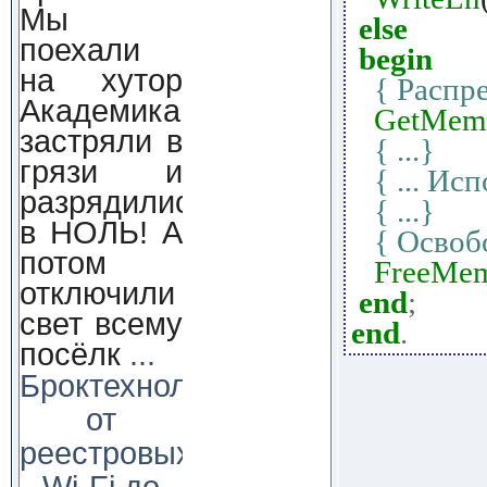
Мы
else
поехали
begin
на хутор
{ Распр
Академика,
GetMem
застряли в
{ ...}
грязи и
{ ... Ис
разрядились
{ ...}
в НОЛЬ! А
{ Освоб
потом
FreeMe
отключили
end
;
свет всему
end
.
посёлк
...
Броктехнолоджи:
от
реестровых
Wi-Fi до