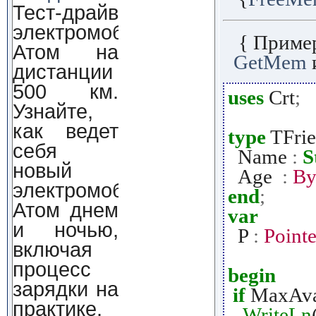
Тест-драйв
электромобиля
{ Приме
Атом на
GetMem
дистанции
500 км.
uses
Crt
;
Узнайте,
как ведет
type
TFri
себя
Name
:
S
новый
Age
:
By
электромобиль
end
;
Атом днем
var
и ночью,
P
:
Pointe
включая
процесс
begin
зарядки на
if
MaxAva
практике.
WriteLn