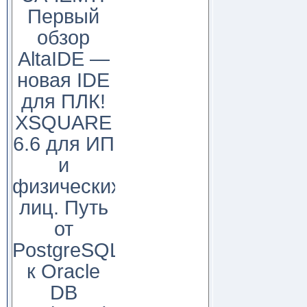
Первый
обзор
AltaIDE —
новая IDE
для ПЛК!
XSQUARE
6.6 для ИП
и
физических
лиц. Путь
от
PostgreSQL
к Oracle
DB