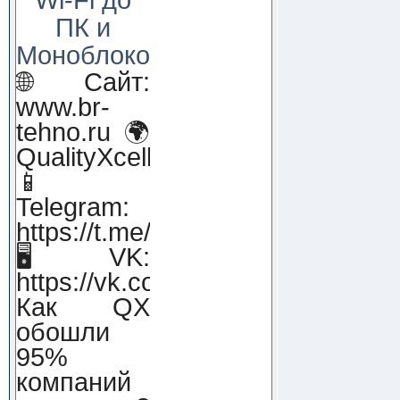
ПК и
Моноблоков!
🌐 Сайт:
www.br-
tehno.ru 🌍
QualityXcellence.ru
📱
Telegram:
https://t.me/qx_lab_IT
🖥 VK:
https://vk.com/qualityxcellenc
Как QX
обошли
95%
компаний