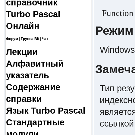
справочник
Function
Turbo Pascal
Онлайн
Режим
Форум
|
Группа ВК
|
Чат
Windows,
Лекции
Алфавитный
Замеч
указатель
Содержание
Тип резу
справки
индексно
Язык Turbo Pascal
являетс
Стандартные
ссылкой
модули