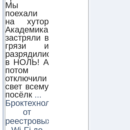
Мы
поехали
на хутор
Академика,
застряли в
грязи и
разрядились
в НОЛЬ! А
потом
отключили
свет всему
посёлк
...
Броктехнолоджи:
от
реестровых
Wi-Fi до