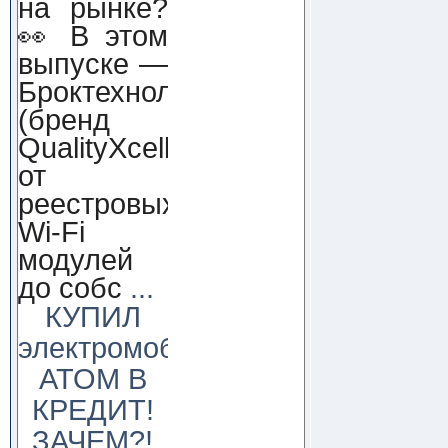
на рынке?
👀 В этом
выпуске —
Броктехнолоджи
(бренд
QualityXcellence):
от
реестровых
Wi-Fi
модулей
до собс
...
КУПИЛ
электромобиль
АТОМ В
КРЕДИТ!
ЗАЧЕМ?!