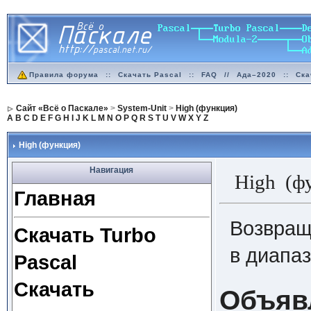
Правила форума
::
Скачать Pascal
::
FAQ
//
Ада–2020
::
Ска
Сайт «Всё о Паскале»
>
System-Unit
>
High (функция)
A
B
C
D
E
F
G
H
I
J
K
L
M
N
O
P
Q
R
S
T
U
V
W
X
Y
Z
High (функция)
Навигация
High (ф
Главная
Возвращ
Скачать Turbo
в диапа
Pascal
Скачать
Объяв