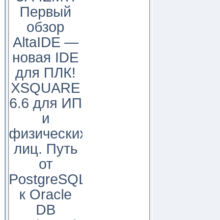
Первый
обзор
AltaIDE —
новая IDE
для ПЛК!
XSQUARE
6.6 для ИП
и
физических
лиц. Путь
от
PostgreSQL
к Oracle
DB