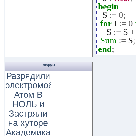
begin
S
:=
0
;
for
I
:=
0
S
:=
S
+
Sum
:=
S
;
end
;
Форум
Разрядили
электромобиль
Атом В
НОЛЬ и
Застряли
на хуторе
Академика