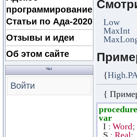
Смотр
программирование
Статьи по Ада-2020
Low
MaxInt
Отзывы и идеи
MaxLong
Об этом сайте
Приме
Чат
{
High.P
Войти
{ Приме
procedur
var
I
:
Word
;
S
:
Real
;