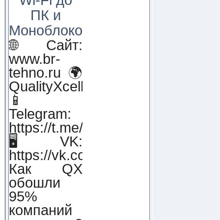
ПК и
Моноблоков!
🌐 Сайт:
www.br-
tehno.ru 🌍
QualityXcellence.ru
📱
Telegram:
https://t.me/qx_lab_IT
🖥 VK:
https://vk.com/qualityxcellenc
Как QX
обошли
95%
компаний