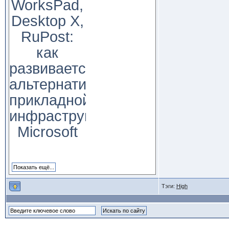
WorksPad,
Desktop X,
RuPost:
как
развивается
альтернатива
прикладной
инфраструктуре
Microsoft
Тэги:
High