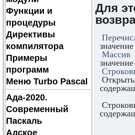
Для э
Функции и
возвр
процедуры
Директивы
Перечис
значение
компилятора
Массив
Примеры
значение
программ
Строков
Открыты
Меню Turbo Pascal
содержащ
открыт
Ада-2020.
Строковы
Современный
содержащ
Паскаль
строко
Адское