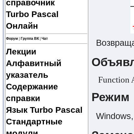
справочник
Turbo Pascal
Онлайн
Форум
|
Группа ВК
|
Чат
Возвращ
Лекции
Объяв
Алфавитный
указатель
Function A
Содержание
Режим
справки
Язык Turbo Pascal
Windows, 
Стандартные
модули