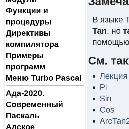
Замеча
Функции и
В языке 
процедуры
Tan
, но
т
Директивы
помощью
компилятора
Примеры
См. та
программ
Лекция
Меню Turbo Pascal
Pi
Ада-2020.
Sin
Современный
Cos
Паскаль
ArcTan
Адское