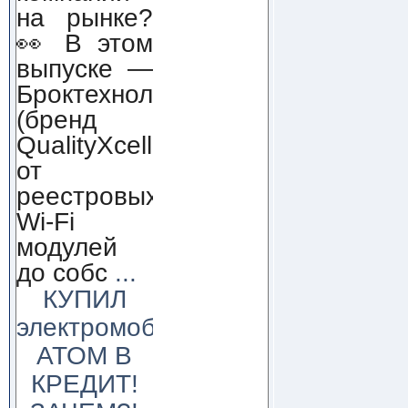
на рынке?
👀 В этом
выпуске —
Броктехнолоджи
(бренд
QualityXcellence):
от
реестровых
Wi-Fi
модулей
до собс
...
КУПИЛ
электромобиль
АТОМ В
КРЕДИТ!