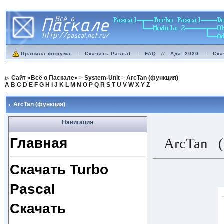
Правила форума
::
Скачать Pascal
::
FAQ
//
Ада–2020
::
Ска
Сайт «Всё о Паскале»
>
System-Unit
>
ArcTan (функция)
A
B
C
D
E
F
G
H
I
J
K
L
M
N
O
P
Q
R
S
T
U
V
W
X
Y
Z
ArcTan (функция)
Навигация
Главная
ArcTan (
Скачать Turbo
Pascal
Скачать