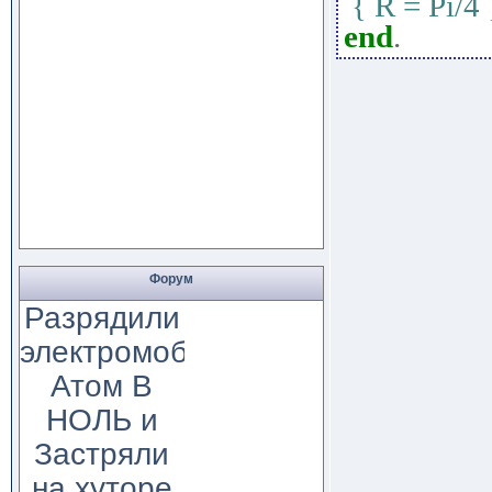
{ R = Pi/4 
end
.
Форум
Разрядили
электромобиль
Атом В
НОЛЬ и
Застряли
на хуторе