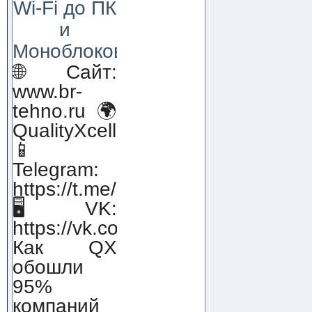
Wi-Fi до ПК
и
Моноблоков!
🌐 Сайт:
www.br-
tehno.ru 🌍
QualityXcellence.ru
📱
Telegram:
https://t.me/qx_lab_IT
🖥 VK:
https://vk.com/qualityxcellenc
Как QX
обошли
95%
компаний