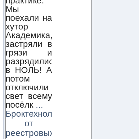
практике.
Мы
поехали на
хутор
Академика,
застряли в
грязи и
разрядились
в НОЛЬ! А
потом
отключили
свет всему
посёлк
...
Броктехнолоджи:
от
реестровых