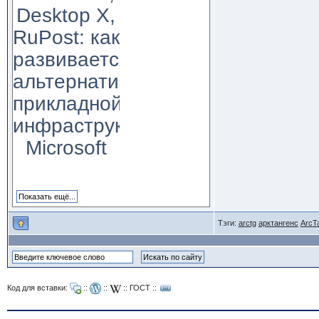
Desktop X,
RuPost: как
развивается
альтернатива
прикладной
инфраструктуре
Microsoft
Тэги:
arctg
арктангенс
ArcT
Код для вставки:
::
::
::
ГОСТ
::