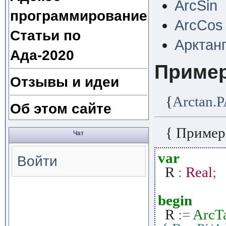
ArcSin
программирование
ArcCos
Статьи по
Арктанг
Ада-2020
Приме
Отзывы и идеи
{
Arctan.
Об этом сайте
{ Пример
Чат
var
Войти
R
:
Real
;
begin
R
:=
ArcT