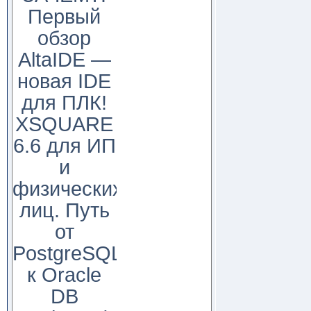
Первый
обзор
AltaIDE —
новая IDE
для ПЛК!
XSQUARE
6.6 для ИП
и
физических
лиц. Путь
от
PostgreSQL
к Oracle
DB