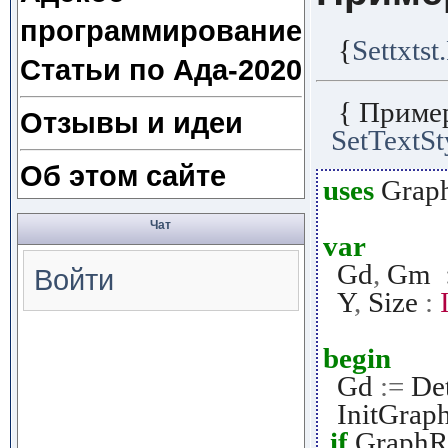
программирование
{
Settxtst
Статьи по Ада-2020
{ Приме
Отзывы и идеи
SetTextSt
Об этом сайте
uses
Grap
Чат
var
Gd
,
Gm
Войти
Y
,
Size
:
begin
Gd
:=
Det
InitGrap
if
GraphR