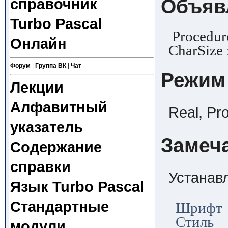
Объяв
справочник
Turbo Pascal
Procedure
Онлайн
CharSize 
Форум
|
Группа ВК
|
Чат
Режим
Лекции
Алфавитный
Real, Pr
указатель
Замеч
Содержание
справки
Устанав
Язык Turbo Pascal
Стандартные
Шрифт
Стиль
модули