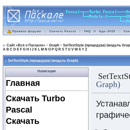
Правила форума
::
Скачать Pascal
::
FAQ
//
Ада–2020
::
Ска
Сайт «Всё о Паскале»
>
Graph
>
SetTextStyle (процедура) (модуль Grap
A
B
C
D
E
F
G
H
I
J
K
L
M
N
O
P
Q
R
S
T
U
V
W
X
Y
Z
SetTextStyle (процедура) (модуль Graph)
Навигация
SetTextS
Главная
Graph)
Скачать Turbo
Устанавл
Pascal
графиче
Скачать