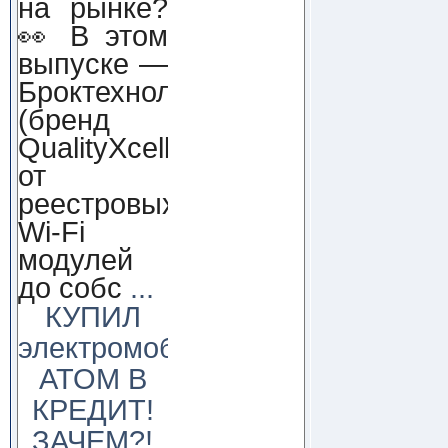
на рынке?
👀 В этом
выпуске —
Броктехнолоджи
(бренд
QualityXcellence):
от
реестровых
Wi-Fi
модулей
до собс
...
КУПИЛ
электромобиль
АТОМ В
КРЕДИТ!
ЗАЧЕМ?!