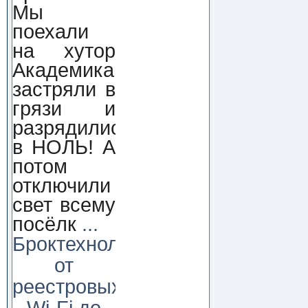
Мы
поехали
на хутор
Академика,
застряли в
грязи и
разрядились
в НОЛЬ! А
потом
отключили
свет всему
посёлк
...
Броктехнолоджи:
от
реестровых
Wi-Fi до