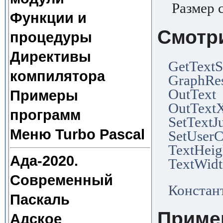
Размер 
Функции и
Смотр
процедуры
Директивы
GetTextS
компилятора
GraphRes
OutText
Примеры
OutText
программ
SetTextJu
Меню Turbo Pascal
SetUserC
TextHeig
Ада-2020.
TextWid
Современный
Констан
Паскаль
Приме
Адское