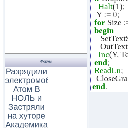
Halt
(
1
)
;
Y
:=
0
;
for
Size
:
begin
SetTextSt
OutText
Inc
(Y
,
Te
end
;
Форум
ReadLn
;
Разрядили
CloseGra
электромобиль
end
.
Атом В
НОЛЬ и
Застряли
на хуторе
Академика