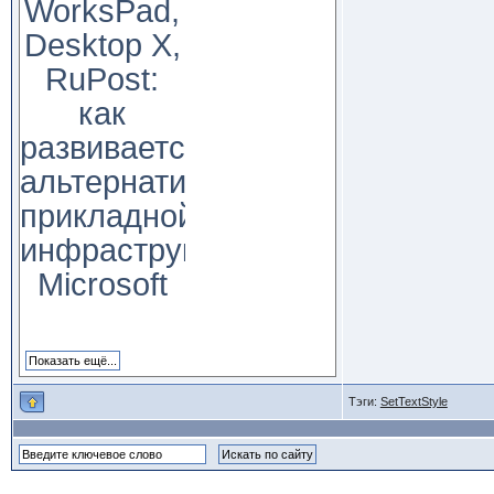
WorksPad,
Desktop X,
RuPost:
как
развивается
альтернатива
прикладной
инфраструктуре
Microsoft
Тэги:
SetTextStyle