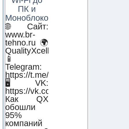
ПК и
Моноблоков!
🌐 Сайт:
www.br-
tehno.ru 🌍
QualityXcellence.ru
📱
Telegram:
https://t.me/qx_lab_IT
🖥 VK:
https://vk.com/qualityxcellenc
Как QX
обошли
95%
компаний