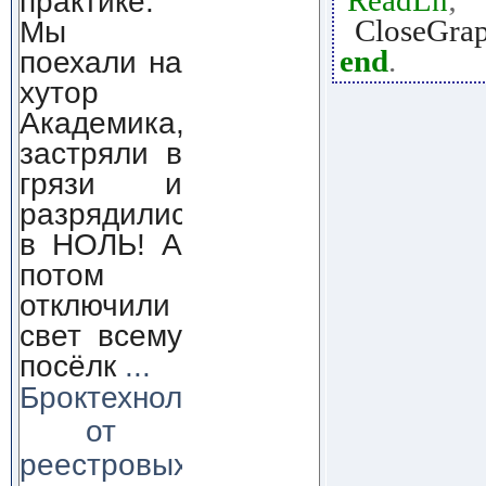
ReadLn
;
практике.
CloseGra
Мы
end
.
поехали на
хутор
Академика,
застряли в
грязи и
разрядились
в НОЛЬ! А
потом
отключили
свет всему
посёлк
...
Броктехнолоджи:
от
реестровых