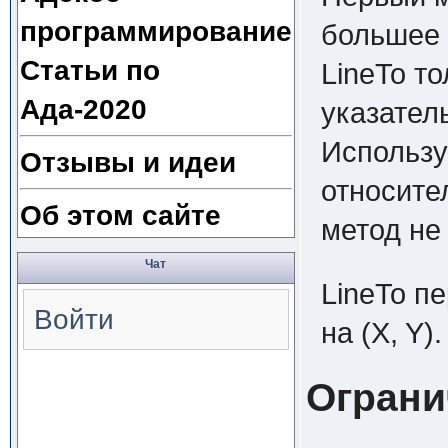
программирование
большее 
Статьи по
LineTo т
Ада-2020
указател
Использу
Отзывы и идеи
относите
Об этом сайте
метод не
Чат
LineTo п
Войти
на (X, Y).
Ограни