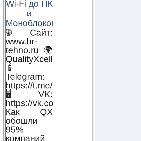
Wi-Fi до ПК
и
Моноблоков!
🌐 Сайт:
www.br-
tehno.ru 🌍
QualityXcellence.ru
📱
Telegram:
https://t.me/qx_lab_IT
🖥 VK:
https://vk.com/qualityxcellenc
Как QX
обошли
95%
компаний