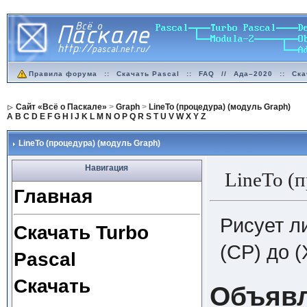
Правила форума
::
Скачать Pascal
::
FAQ
//
Ада–2020
::
Ска
Сайт «Всё о Паскале»
>
Graph
>
LineTo (процедура) (модуль Graph)
A
B
C
D
E
F
G
H
I
J
K
L
M
N
O
P
Q
R
S
T
U
V
W
X
Y
Z
LineTo (процедура) (модуль Graph)
Навигация
LineTo 
Главная
Рисует л
Скачать Turbo
(CP) до (X
Pascal
Скачать
Объяв