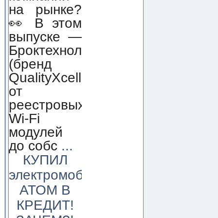
на рынке?
👀 В этом
выпуске —
Броктехнолоджи
(бренд
QualityXcellence):
от
реестровых
Wi-Fi
модулей
до собс
...
КУПИЛ
электромобиль
АТОМ В
КРЕДИТ!