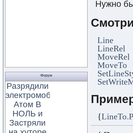
Нужно бы
Смотри
Line
LineRel
MoveRel
MoveTo
SetLineSt
Форум
SetWrite
Разрядили
электромобиль
Приме
Атом В
НОЛЬ и
{
LineTo.
Застряли
на хуторе