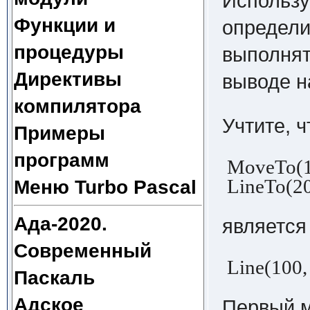
Использу
Функции и
определи
процедуры
выполнят
Директивы
выводе н
компилятора
Учтите, 
Примеры
программ
MoveTo(10
LineTo(20
Меню Turbo Pascal
Ада-2020.
является
Современный
Line(100, 
Паскаль
Адское
Первый м