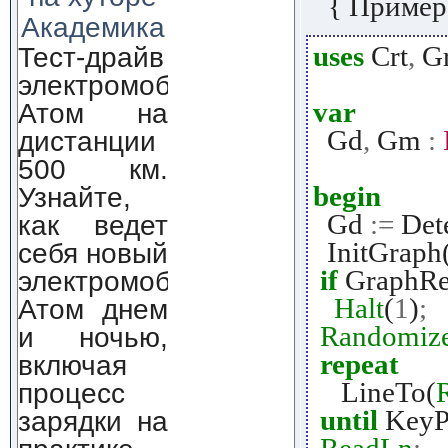
{ Пример
Академика
uses
Crt
,
Gr
Тест-драйв
электромобиля
var
Атом на
Gd
,
Gm
:
дистанции
500 км.
begin
Узнайте,
Gd
:=
Det
как ведет
InitGraph
себя новый
if
GraphRe
электромобиль
Halt
(
1
)
;
Атом днем
Randomiz
и ночью,
repeat
включая
LineTo(
процесс
until
KeyP
зарядки на