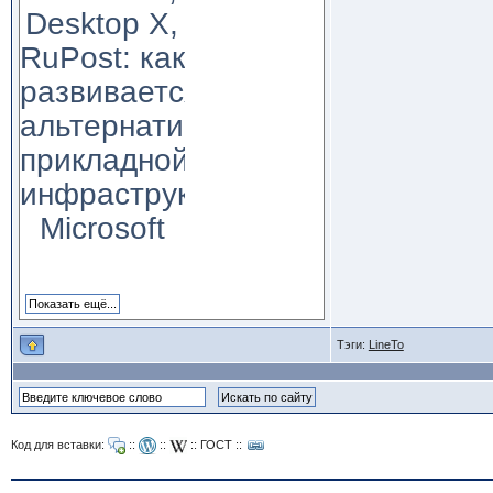
Desktop X,
RuPost: как
развивается
альтернатива
прикладной
инфраструктуре
Microsoft
Тэги:
LineTo
Код для вставки:
::
::
::
ГОСТ
::