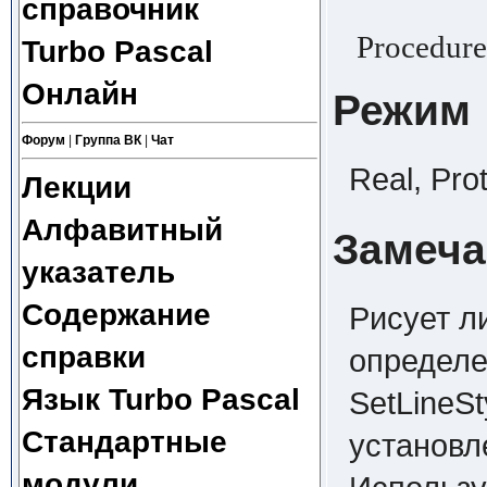
справочник
Procedure 
Turbo Pascal
Онлайн
Режим
Форум
|
Группа ВК
|
Чат
Real, Pro
Лекции
Алфавитный
Замеча
указатель
Содержание
Рисует л
справки
определе
Язык Turbo Pascal
SetLineSt
Стандартные
установл
модули