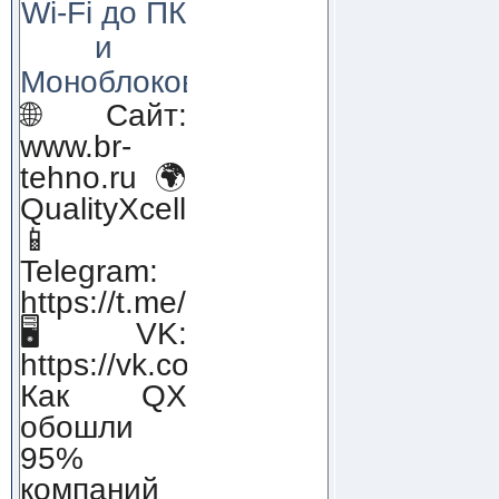
Wi-Fi до ПК
и
Моноблоков!
🌐 Сайт:
www.br-
tehno.ru 🌍
QualityXcellence.ru
📱
Telegram:
https://t.me/qx_lab_IT
🖥 VK:
https://vk.com/qualityxcellenc
Как QX
обошли
95%
компаний