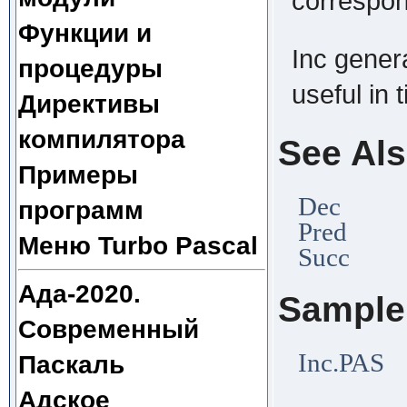
correspon
Функции и
Inc gener
процедуры
useful in t
Директивы
компилятора
See Al
Примеры
Dec
программ
Pred
Меню Turbo Pascal
Succ
Ада-2020.
Sample
Современный
Inc.PAS
Паскаль
Адское