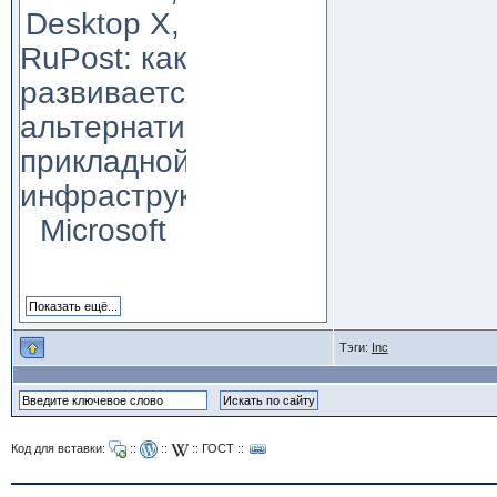
Desktop X,
RuPost: как
развивается
альтернатива
прикладной
инфраструктуре
Microsoft
Тэги:
Inc
Код для вставки:
::
::
::
ГОСТ
::