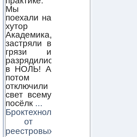
практике.
Мы
поехали на
хутор
Академика,
застряли в
грязи и
разрядились
в НОЛЬ! А
потом
отключили
свет всему
посёлк
...
Броктехнолоджи:
от
реестровых