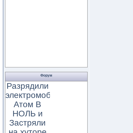
Форум
Разрядили
электромобиль
Атом В
НОЛЬ и
Застряли
на хуторе