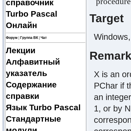
procedure 
справочник
Turbo Pascal
Target
Онлайн
Windows, 
Форум
|
Группа ВК
|
Чат
Лекции
Remar
Алфавитный
указатель
X is an or
Содержание
PChar if 
справки
an intege
Язык Turbo Pascal
1, or by N 
Стандартные
correspon
модули