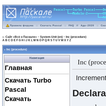
Правила форума
::
Скачать Pascal
::
FAQ
//
Ада–2020
::
Ска
Сайт «Всё о Паскале»
>
System-Unit (en)
>
Inc (procedure)
A
B
C
D
E
F
G
H
I
J
K
L
M
N
O
P
Q
R
S
T
U
V
W
X
Y
Z
Inc (procedure)
Навигация
Inc (proc
Главная
Increment
Скачать Turbo
Pascal
Declara
Скачать