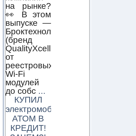
на рынке?
👀 В этом
выпуске —
Броктехнолоджи
(бренд
QualityXcellence):
от
реестровых
Wi-Fi
модулей
до собс
...
КУПИЛ
электромобиль
АТОМ В
КРЕДИТ!