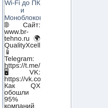
Wi-Fi до ПК
и
Моноблоков!
🌐 Сайт:
www.br-
tehno.ru 🌍
QualityXcellence.ru
📱
Telegram:
https://t.me/qx_lab_IT
🖥 VK:
https://vk.com/qualityxcellenc
Как QX
обошли
95%
компаний