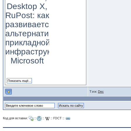
Desktop X,
RuPost: как
развивается
альтернатива
прикладной
инфраструктуре
Microsoft
Тэги:
Dec
Код для вставки:
::
::
::
ГОСТ
::