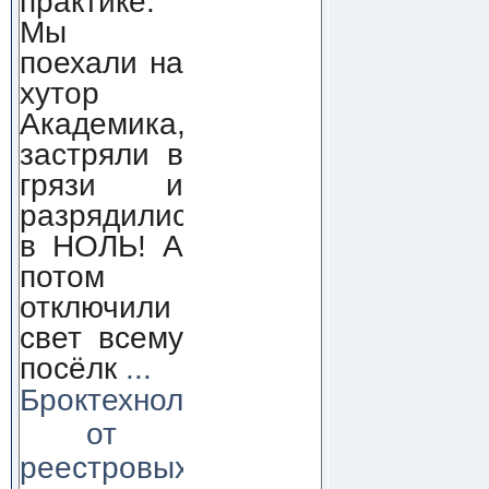
практике.
Мы
поехали на
хутор
Академика,
застряли в
грязи и
разрядились
в НОЛЬ! А
потом
отключили
свет всему
посёлк
...
Броктехнолоджи:
от
реестровых