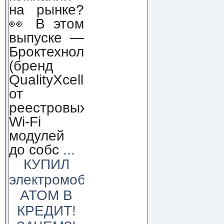
на рынке?
👀 В этом
выпуске —
Броктехнолоджи
(бренд
QualityXcellence):
от
реестровых
Wi-Fi
модулей
до собс
...
КУПИЛ
электромобиль
АТОМ В
КРЕДИТ!