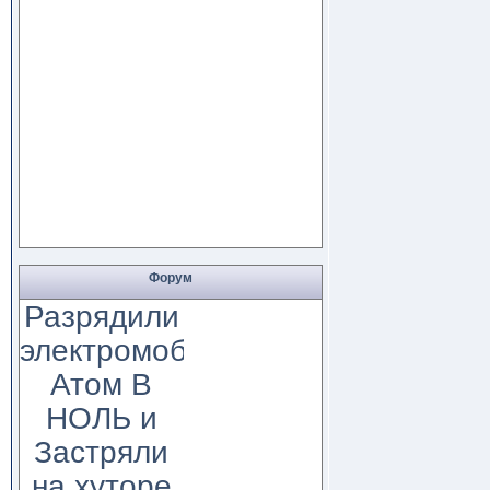
Форум
Разрядили
электромобиль
Атом В
НОЛЬ и
Застряли
на хуторе