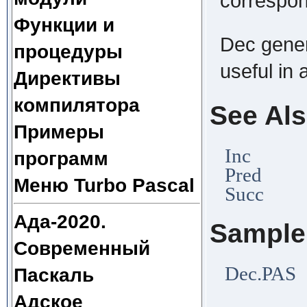
correspon
Функции и
Dec gener
процедуры
useful in a
Директивы
компилятора
See Al
Примеры
Inc
программ
Pred
Меню Turbo Pascal
Succ
Ада-2020.
Sample
Современный
Dec.PAS
Паскаль
Адское