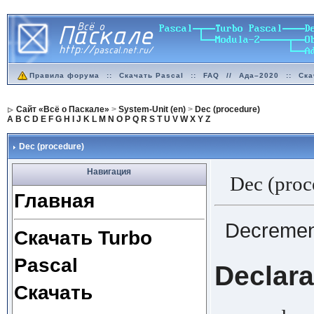
Правила форума
::
Скачать Pascal
::
FAQ
//
Ада–2020
::
Ска
Сайт «Всё о Паскале»
>
System-Unit (en)
>
Dec (procedure)
A
B
C
D
E
F
G
H
I
J
K
L
M
N
O
P
Q
R
S
T
U
V
W
X
Y
Z
Dec (procedure)
Навигация
Dec (proc
Главная
Decrement
Скачать Turbo
Pascal
Declara
Скачать