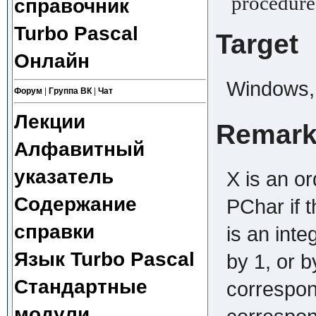
procedure 
справочник
Turbo Pascal
Target
Онлайн
Windows, 
Форум
|
Группа ВК
|
Чат
Лекции
Remar
Алфавитный
указатель
X is an or
Содержание
PChar if 
справки
is an int
Язык Turbo Pascal
by 1, or b
Стандартные
correspon
модули