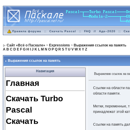
Правила форума
::
Скачать Pascal
::
FAQ
//
Ада–2020
::
Ска
Сайт «Всё о Паскале»
>
Expressions
>
Выражения ссылок на память
A
B
C
D
E
F
G
H
I
J
K
L
M
N
O
P
Q
R
S
T
U
V
W
X
Y
Z
Выражения ссылок на память
Навигация
Выражения ссылок на п
Главная
Ссылки на области па
области памяти.
Скачать Turbo
Метки, переменные, 
Pascal
принадлежат этой кат
Скачать
Ссылки на память да