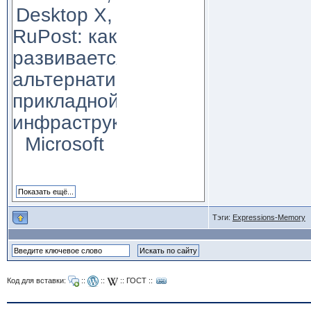
Desktop X,
RuPost: как
развивается
альтернатива
прикладной
инфраструктуре
Microsoft
Тэги:
Expressions-Memory
Код для вставки:
::
::
::
ГОСТ
::