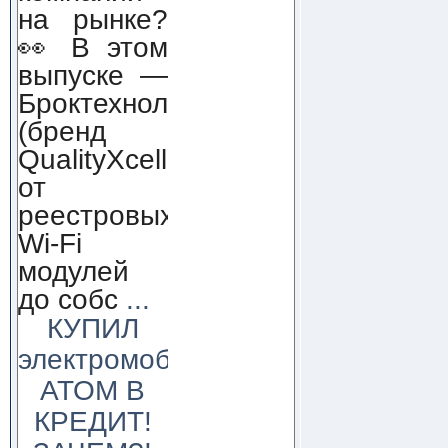
на рынке?
👀 В этом
выпуске —
Броктехнолоджи
(бренд
QualityXcellence):
от
реестровых
Wi-Fi
модулей
до собс
...
КУПИЛ
электромобиль
АТОМ В
КРЕДИТ!