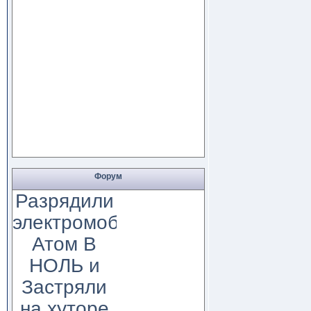
Форум
Разрядили
электромобиль
Атом В
НОЛЬ и
Застряли
на хуторе