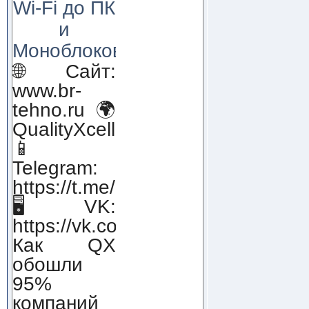
Wi-Fi до ПК
и
Моноблоков!
🌐 Сайт:
www.br-
tehno.ru 🌍
QualityXcellence.ru
📱
Telegram:
https://t.me/qx_lab_IT
🖥 VK:
https://vk.com/qualityxcellenc
Как QX
обошли
95%
компаний