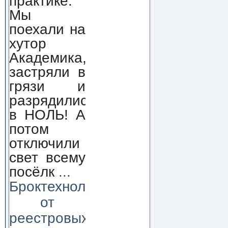
практике.
Мы
поехали на
хутор
Академика,
застряли в
грязи и
разрядились
в НОЛЬ! А
потом
отключили
свет всему
посёлк
...
Броктехнолоджи:
от
реестровых