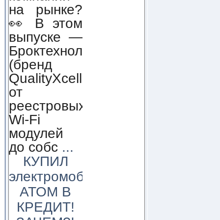
на рынке?
👀 В этом
выпуске —
Броктехнолоджи
(бренд
QualityXcellence):
от
реестровых
Wi-Fi
модулей
до собс
...
КУПИЛ
электромобиль
АТОМ В
КРЕДИТ!