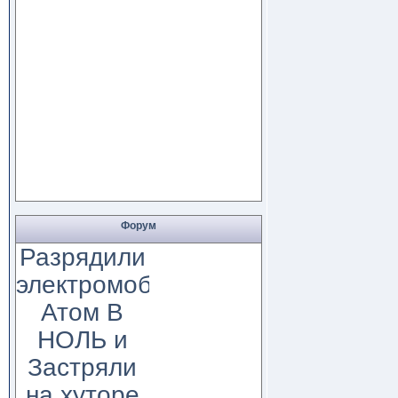
Форум
Разрядили
электромобиль
Атом В
НОЛЬ и
Застряли
на хуторе