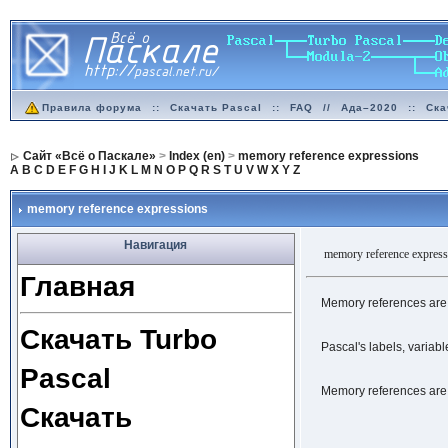
Правила форума
::
Скачать Pascal
::
FAQ
//
Ада–2020
::
Ска
Сайт «Всё о Паскале»
>
Index (en)
>
memory reference expressions
A
B
C
D
E
F
G
H
I
J
K
L
M
N
O
P
Q
R
S
T
U
V
W
X
Y
Z
memory reference expressions
Навигация
memory reference express
Главная
Memory references are 
Скачать Turbo
Pascal's labels, variabl
Pascal
Memory references are f
Скачать