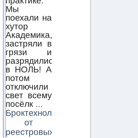
практике.
Мы
поехали на
хутор
Академика,
застряли в
грязи и
разрядились
в НОЛЬ! А
потом
отключили
свет всему
посёлк
...
Броктехнолоджи:
от
реестровых