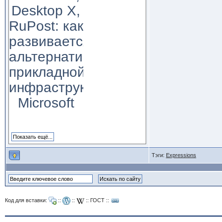
Desktop X,
RuPost: как
развивается
альтернатива
прикладной
инфраструктуре
Microsoft
Тэги:
Expressions
Код для вставки:
::
::
::
ГОСТ
::