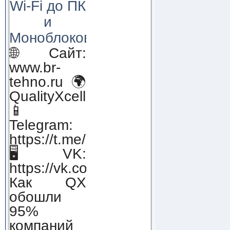
Wi-Fi до ПК
и
Моноблоков!
🌐 Сайт:
www.br-
tehno.ru 🌍
QualityXcellence.ru
📱
Telegram:
https://t.me/qx_lab_IT
🖥 VK:
https://vk.com/qualityxcellenc
Как QX
обошли
95%
компаний