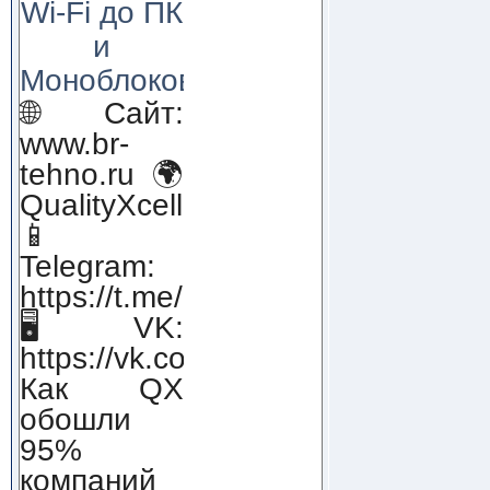
Wi-Fi до ПК
и
Моноблоков!
🌐 Сайт:
www.br-
tehno.ru 🌍
QualityXcellence.ru
📱
Telegram:
https://t.me/qx_lab_IT
🖥 VK:
https://vk.com/qualityxcellenc
Как QX
обошли
95%
компаний