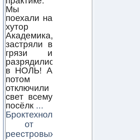
практике.
Мы
поехали на
хутор
Академика,
застряли в
грязи и
разрядились
в НОЛЬ! А
потом
отключили
свет всему
посёлк
...
Броктехнолоджи:
от
реестровых