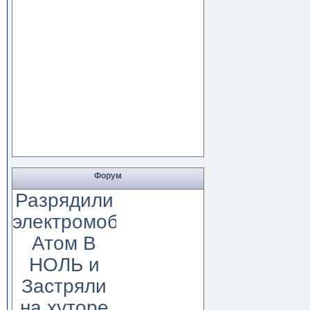
Форум
Разрядили
электромобиль
Атом В
НОЛЬ и
Застряли
на хуторе