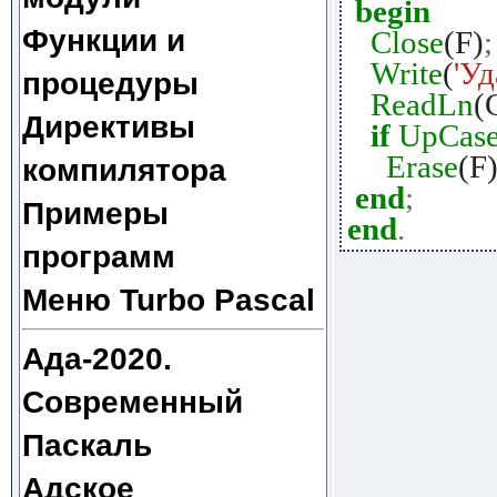
begin
Функции и
Close
(F)
;
Write
(
'Уд
процедуры
ReadLn
(
Директивы
if
UpCas
Erase
(F
компилятора
end
;
Примеры
end
.
программ
Меню Turbo Pascal
Ада-2020.
Современный
Паскаль
Адское