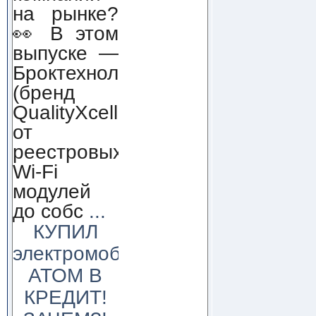
на рынке?
👀 В этом
выпуске —
Броктехнолоджи
(бренд
QualityXcellence):
от
реестровых
Wi-Fi
модулей
до собс
...
КУПИЛ
электромобиль
АТОМ В
КРЕДИТ!