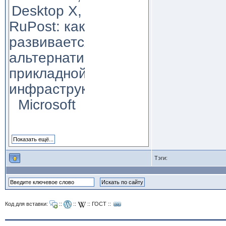
Desktop X,
RuPost: как
развивается
альтернатива
прикладной
инфраструктуре
Microsoft
Тэги:
Код для вставки:
::
::
::
ГОСТ
::