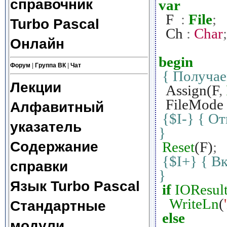
справочник
var
F
:
File
;
Turbo Pascal
Ch
:
Char
;
Онлайн
begin
Форум
|
Группа ВК
|
Чат
{ Получае
Лекции
Assign(F
,
FileMode
Алфавитный
{$I-}
{ От
указатель
}
Содержание
Reset
(F)
;
{$I+}
{ В
справки
}
Язык Turbo Pascal
if
IOResul
WriteLn
(
Стандартные
else
модули