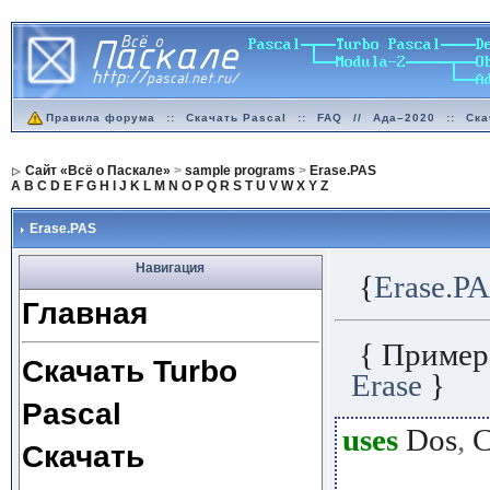
Правила форума
::
Скачать Pascal
::
FAQ
//
Ада–2020
::
Ска
Сайт «Всё о Паскале»
>
sample programs
>
Erase.PAS
A
B
C
D
E
F
G
H
I
J
K
L
M
N
O
P
Q
R
S
T
U
V
W
X
Y
Z
Erase.PAS
Навигация
{
Erase.P
Главная
{ Пример
Скачать Turbo
Erase
}
Pascal
uses
Dos
,
C
Скачать