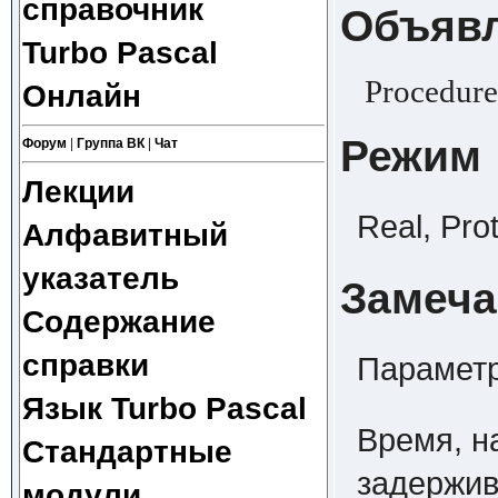
справочник
Объяв
Turbo Pascal
Procedure
Онлайн
Режим
Форум
|
Группа ВК
|
Чат
Лекции
Real, Pro
Алфавитный
указатель
Замеча
Содержание
справки
Параметр
Язык Turbo Pascal
Время, н
Стандартные
задержив
модули