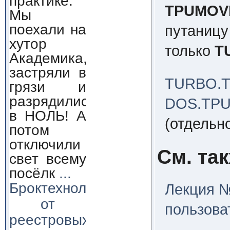
практике.
TPUMOV
Мы
поехали на
путаницу
хутор
только
T
Академика,
застряли в
TURBO.T
грязи и
разрядились
DOS.TPU
в НОЛЬ! А
(отдельн
потом
отключили
См. та
свет всему
посёлк
...
Броктехнолоджи:
Лекция №
от
пользова
реестровых