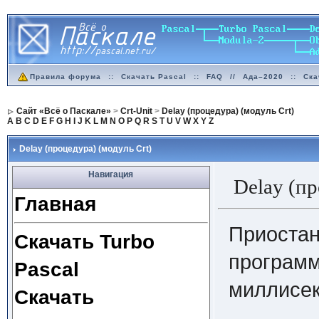
Правила форума
::
Скачать Pascal
::
FAQ
//
Ада–2020
::
Ска
Сайт «Всё о Паскале»
>
Crt-Unit
>
Delay (процедура) (модуль Crt)
A
B
C
D
E
F
G
H
I
J
K
L
M
N
O
P
Q
R
S
T
U
V
W
X
Y
Z
Delay (процедура) (модуль Crt)
Навигация
Delay (п
Главная
Приостан
Скачать Turbo
программ
Pascal
миллисек
Скачать