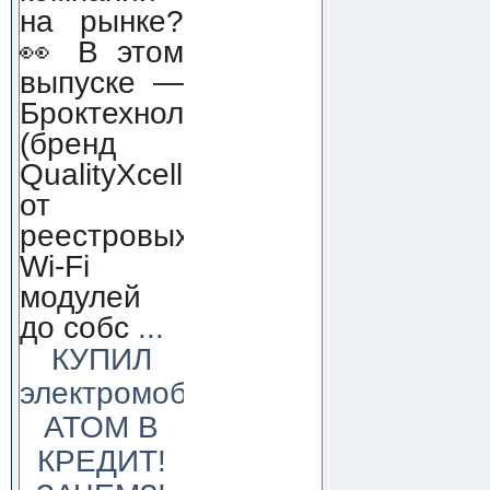
на рынке?
👀 В этом
выпуске —
Броктехнолоджи
(бренд
QualityXcellence):
от
реестровых
Wi-Fi
модулей
до собс
...
КУПИЛ
электромобиль
АТОМ В
КРЕДИТ!