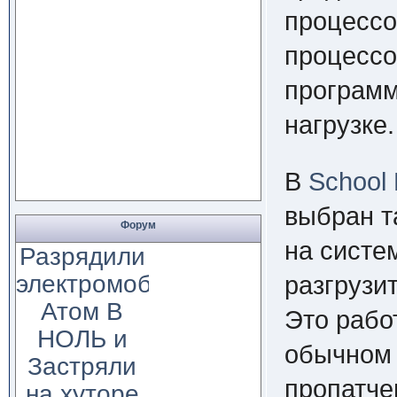
процессо
процессо
программ
нагрузке.
В
School
выбран т
Форум
на систе
Разрядили
электромобиль
разгрузи
Атом В
Это рабо
НОЛЬ и
обычно
Застряли
пропатче
на хуторе