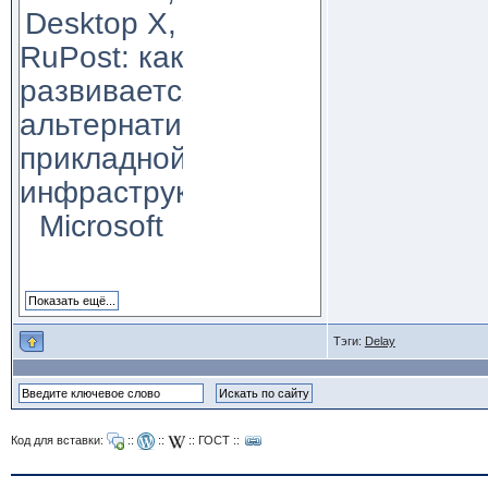
Desktop X,
RuPost: как
развивается
альтернатива
прикладной
инфраструктуре
Microsoft
Тэги:
Delay
Код для вставки:
::
::
::
ГОСТ
::