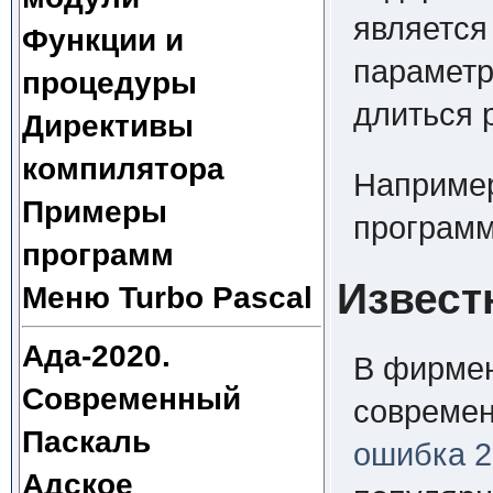
является
Функции и
параметр
процедуры
длиться 
Директивы
компилятора
Например
Примеры
программ
программ
Извест
Меню Turbo Pascal
Ада-2020.
В фирмен
Современный
современ
Паскаль
ошибка 2
Адское