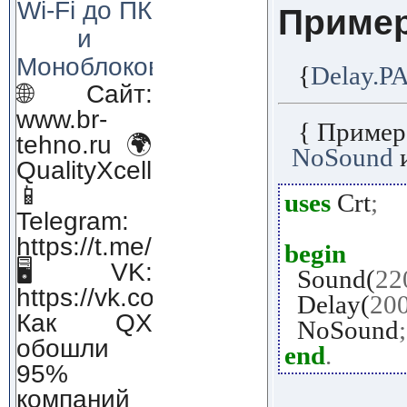
Wi-Fi до ПК
Приме
и
Моноблоков!
{
Delay.P
🌐 Сайт:
www.br-
{ Пример
tehno.ru 🌍
NoSound
QualityXcellence.ru
📱
uses
Crt
;
Telegram:
https://t.me/qx_lab_IT
begin
🖥 VK:
Sound(
22
https://vk.com/qualityxcellenc
Delay(
20
Как QX
NoSound
;
обошли
end
.
95%
компаний