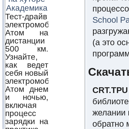
Академика
процессо
Тест-драйв
School P
электромобиля
разгружа
Атом на
дистанции
(а это о
500 км.
программ
Узнайте,
как ведет
Скачат
себя новый
электромобиль
Атом днем
CRT.TPU
и ночью,
библиот
включая
желании 
процесс
зарядки на
обратно 