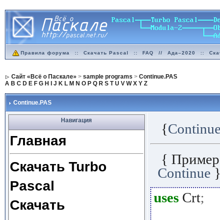
Правила форума
::
Скачать Pascal
::
FAQ
//
Ада–2020
::
Ска
Сайт «Всё о Паскале»
>
sample programs
>
Continue.PAS
A
B
C
D
E
F
G
H
I
J
K
L
M
N
O
P
Q
R
S
T
U
V
W
X
Y
Z
Continue.PAS
Навигация
{
Continu
Главная
{ Пример
Скачать Turbo
Continue
Pascal
uses
Crt
;
Скачать