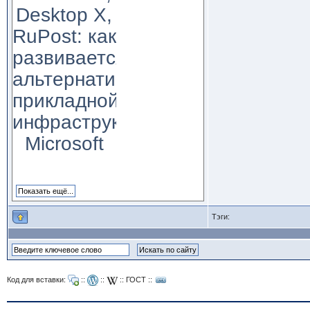
Desktop X,
RuPost: как
развивается
альтернатива
прикладной
инфраструктуре
Microsoft
Тэги:
Код для вставки:
::
::
::
ГОСТ
::