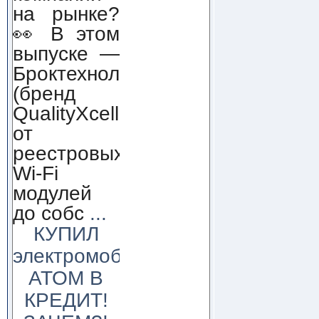
на рынке?
👀 В этом
выпуске —
Броктехнолоджи
(бренд
QualityXcellence):
от
реестровых
Wi-Fi
модулей
до собс
...
КУПИЛ
электромобиль
АТОМ В
КРЕДИТ!