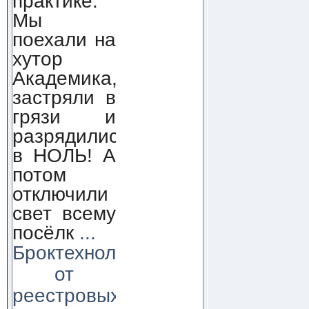
практике.
Мы
поехали на
хутор
Академика,
застряли в
грязи и
разрядились
в НОЛЬ! А
потом
отключили
свет всему
посёлк
...
Броктехнолоджи:
от
реестровых