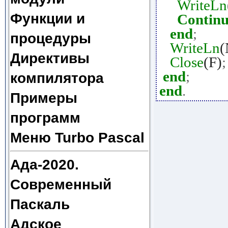
WriteLn
Функции и
Contin
end
;
процедуры
WriteLn
(
Директивы
Close
(F)
;
end
;
компилятора
end
.
Примеры
программ
Меню Turbo Pascal
Ада-2020.
Современный
Паскаль
Адское