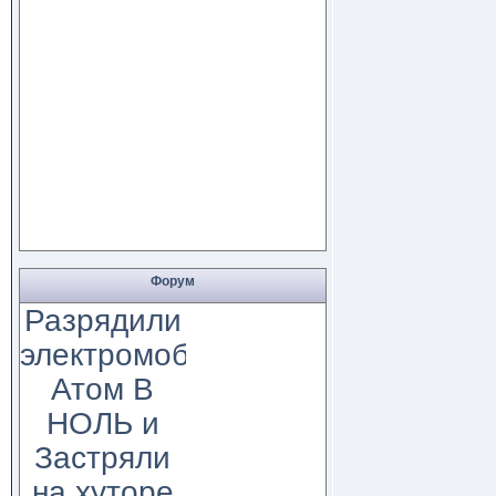
Форум
Разрядили
электромобиль
Атом В
НОЛЬ и
Застряли
на хуторе