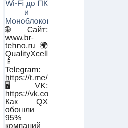
Wi-Fi до ПК
и
Моноблоков!
🌐 Сайт:
www.br-
tehno.ru 🌍
QualityXcellence.ru
📱
Telegram:
https://t.me/qx_lab_IT
🖥 VK:
https://vk.com/qualityxcellenc
Как QX
обошли
95%
компаний