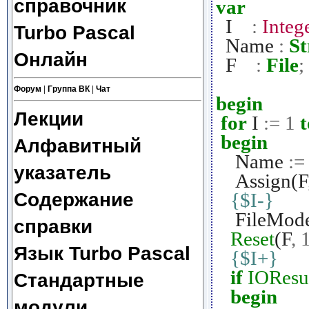
справочник
var
I
:
Integ
Turbo Pascal
Name
:
St
Онлайн
F
:
File
;
Форум
|
Группа ВК
|
Чат
begin
Лекции
for
I
:=
1
t
begin
Алфавитный
Name
:=
указатель
Assign(F
Содержание
{$I-}
FileMod
справки
Reset
(F
,
Язык Turbo Pascal
{$I+}
if
IOResu
Стандартные
begin
модули