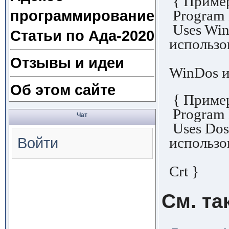
{ Пример
Program
программирование
Uses Win
Статьи по Ада-2020
использо
{ под
Отзывы и идеи
WinDos и
Об этом сайте
{ Пример
Program
Чат
Uses Do
использо
Войти
{ подп
Crt }
См. та