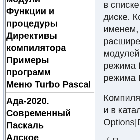
в списке
Функции и
диске. 
процедуры
именем,
Директивы
расшире
компилятора
модулей
Примеры
режима 
программ
режима 
Меню Turbo Pascal
Компиля
Ада-2020.
и в ката
Современный
Options|D
Паскаль
Адское