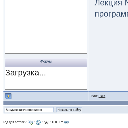
Лекция 
програ
Форум
Загрузка...
Тэги:
uses
Код для вставки:
::
::
::
ГОСТ
::