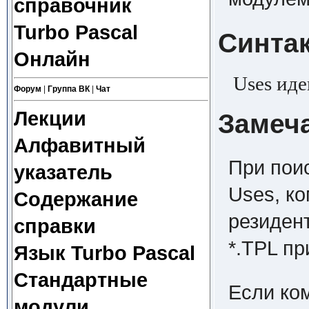
справочник
Turbo Pascal
Синта
Онлайн
Uses иде
Форум
|
Группа ВК
|
Чат
Лекции
Замеч
Алфавитный
При поис
указатель
Uses, к
Содержание
резиден
справки
*.TPL пр
Язык Turbo Pascal
Стандартные
Если ко
модули