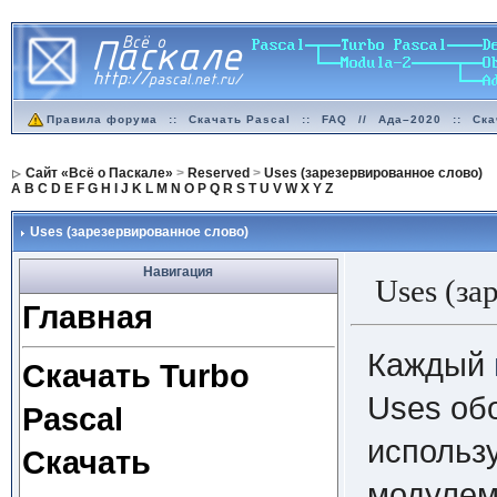
Правила форума
::
Скачать Pascal
::
FAQ
//
Ада–2020
::
Ска
Сайт «Всё о Паскале»
>
Reserved
>
Uses (зарезервированное слово)
A
B
C
D
E
F
G
H
I
J
K
L
M
N
O
P
Q
R
S
T
U
V
W
X
Y
Z
Uses (зарезервированное слово)
Навигация
Uses (за
Главная
Каждый
Скачать Turbo
Uses об
Pascal
использ
Скачать
модулем