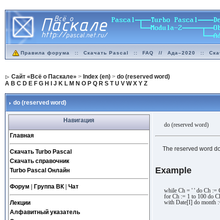
Правила форума
::
Скачать Pascal
::
FAQ
//
Ада–2020
::
Ска
Сайт «Всё о Паскале»
>
Index (en)
>
do (reserved word)
A
B
C
D
E
F
G
H
I
J
K
L
M
N
O
P
Q
R
S
T
U
V
W
X
Y
Z
do (reserved word)
Навигация
do (reserved word)
Главная
The reserved word do
Скачать Turbo Pascal
Скачать справочник
Example
Turbo Pascal Онлайн
Форум
|
Группа ВК
|
Чат
while Ch = ' ' do Ch :=
for Ch := 1 to 100 do C
with Date[I] do month :
Лекции
Алфавитный указатель