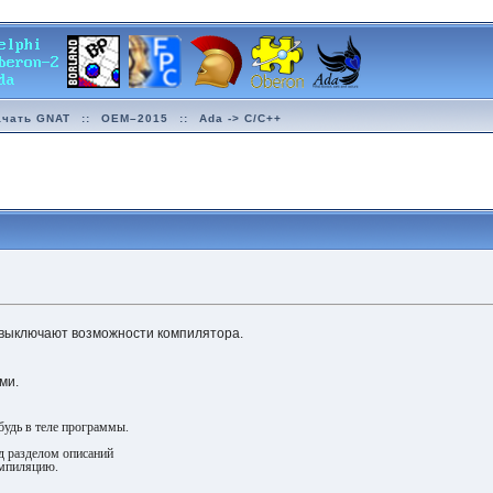
ачать GNAT
::
OEM–2015
::
Ada -> C/C++
выключают возможности компилятора.
ми.
будь в теле программы.
д разделом описаний
мпиляцию.