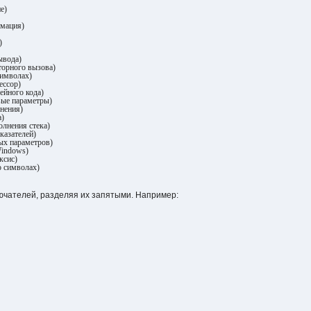
е)
мация)
)
ывода)
рного вызова)
имволах)
ссор)
ейного кода)
ые параметры)
нения)
)
лнения стека)
азателей)
х параметров)
indows)
сис)
о символах)
ючателей, разделяя их запятыми. Например: