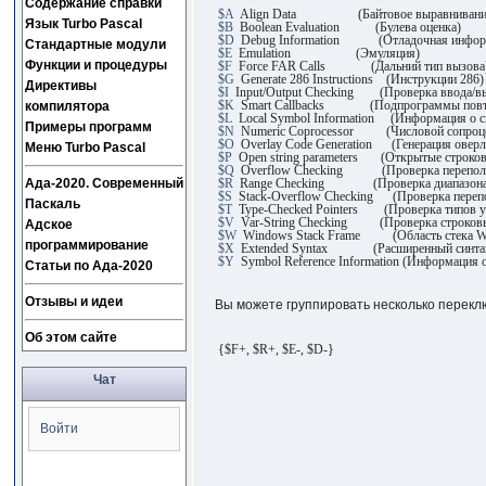
Содержание справки
$A
Align Data (Байтовое выравнивани
Язык Turbo Pascal
$B
Boolean Evaluation (Булева оценка)
$D
Debug Information (Отладочная инфор
Стандартные модули
$E
Emulation (Эмуляция)
Функции и процедуры
$F
Force FAR Calls (Дальний тип вызова
$G
Generate 286 Instructions (Инструкции 286)
Директивы
$I
Input/Output Checking (Проверка ввода/в
$K
Smart Callbacks (Подпрограммы повто
компилятора
$L
Local Symbol Information (Информация о с
Примеры программ
$N
Numeric Coprocessor (Числовой сопроце
$O
Overlay Code Generation (Генерация оверл
Меню Turbo Pascal
$P
Open string parameters (Открытые строков
$Q
Overflow Checking (Проверка перепол
Ада-2020. Современный
$R
Range Checking (Проверка диапазона
$S
Stack-Overflow Checking (Проверка перепо
Паскаль
$T
Type-Checked Pointers (Проверка типов ук
$V
Var-String Checking (Проверка строковы
Адское
$W
Windows Stack Frame (Область стека W
программирование
$X
Extended Syntax (Расширенный синтак
$Y
Symbol Reference Information (Информация 
Статьи по Ада-2020
Отзывы и идеи
Вы можете группировать несколько перекл
Об этом сайте
{$F+, $R+, $E-, $D-}
Чат
Войти