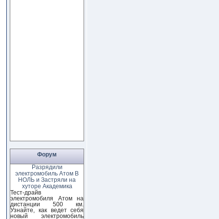
Форум
Разрядили
электромобиль Атом В
НОЛЬ и Застряли на
хуторе Академика
Тест-драйв
электромобиля Атом на
дистанции 500 км.
Узнайте, как ведет себя
новый электромобиль