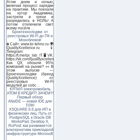
Атом днем и ночью,
включая процесс зарядки
на практике. Мы поехали
на хутор Академика,
застряли в грязи и
разрядились в НОЛЬ! А
потом отключили свет
всему посёлк
...
Броктехнолоджи: от
реестровых Wi-Fi до ПК и
Моноблоков!
🌐 Сайт: www.br-tehno.ru 🌍
QualityXcellence.ru 📱
Telegram:
https://t.me/qx_lab_IT 🖥 VK:
https://vk.com/qualityxcellenc
Как QX обошли 95%
компаний на рынке? 👀 В
этом выпуске —
Броктехнолоджи (бренд
QualityXcellence): от
реестровых Wi-Fi
модулей до собс
...
КУПИЛ электромобиль
АТОМ В КРЕДИТ! ЗАЧЕМ?!
Первый обзор
AltaIDE — новая IDE для
ПЛК!
XSQUARE 6.6 для ИП и
физических лиц. Путь от
PostgreSQL к Oracle DB
WorksPad, Desktop X,
RuPost: как развивается
альтернатива прикладной
инфраструктуре Microsoft