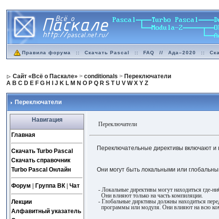
Правила форума
::
Скачать Pascal
::
FAQ
//
Ада–2020
::
Ск
Сайт «Всё о Паскале»
>
conditionals
>
Переключатели
A
B
C
D
E
F
G
H
I
J
K
L
M
N
O
P
Q
R
S
T
U
V
W
X
Y
Z
Переключатели
Навигация
Переключатели
Главная
Переключательные директивы включают и 
Скачать Turbo Pascal
Скачать справочник
Turbo Pascal Онлайн
Они могут быть локальными или глобальны
Форум
|
Группа ВК
|
Чат
- Локальные директивы могут находиться где-ни
Они влияют только на часть компиляции.
- Глобальные дирктивы должны находиться пере
Лекции
программы или модуля. Они влияют на всю ко
Алфавитный указатель