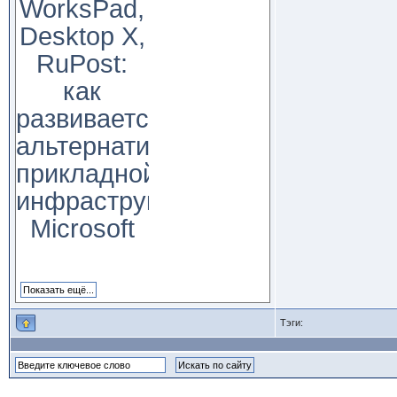
WorksPad,
Desktop X,
RuPost:
как
развивается
альтернатива
прикладной
инфраструктуре
Microsoft
Тэги: