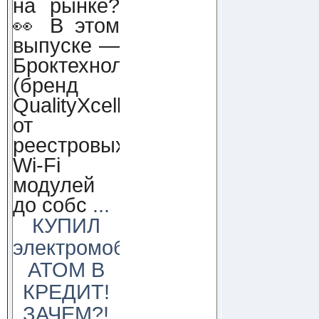
на рынке?
👀 В этом
выпуске —
Броктехнолоджи
(бренд
QualityXcellence):
от
реестровых
Wi-Fi
модулей
до собс
...
КУПИЛ
электромобиль
АТОМ В
КРЕДИТ!
ЗАЧЕМ?!