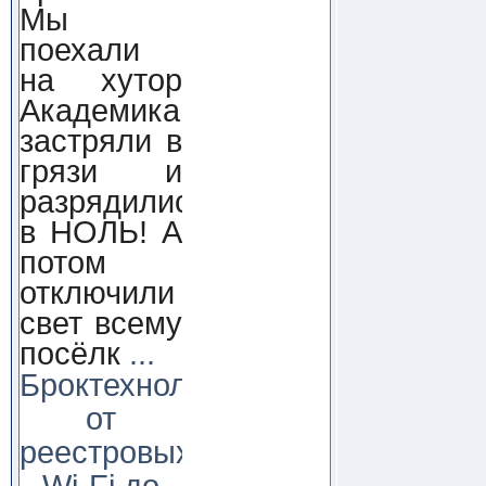
Мы
поехали
на хутор
Академика,
застряли в
грязи и
разрядились
в НОЛЬ! А
потом
отключили
свет всему
посёлк
...
Броктехнолоджи:
от
реестровых
Wi-Fi до