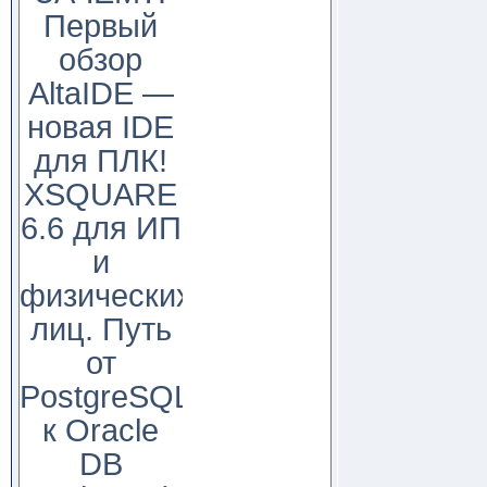
Первый
обзор
AltaIDE —
новая IDE
для ПЛК!
XSQUARE
6.6 для ИП
и
физических
лиц. Путь
от
PostgreSQL
к Oracle
DB