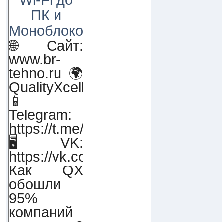
ПК и
Моноблоков!
🌐 Сайт:
www.br-
tehno.ru 🌍
QualityXcellence.ru
📱
Telegram:
https://t.me/qx_lab_IT
🖥 VK:
https://vk.com/qualityxcellenc
Как QX
обошли
95%
компаний