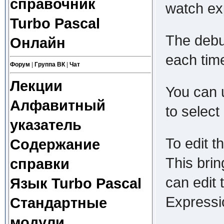
справочник
watch exp
Turbo Pascal
The debu
Онлайн
each time
Форум
|
Группа ВК
|
Чат
Лекции
You can 
Алфавитный
to select
указатель
To edit t
Содержание
This brin
справки
can edit 
Язык Turbo Pascal
Expressi
Стандартные
модули