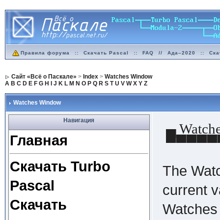
Правила форума
::
Скачать Pascal
::
FAQ
//
Ада–2020
::
Ска
Сайт «Всё о Паскале»
>
Index
>
Watches Window
A
B
C
D
E
F
G
H
I
J
K
L
M
N
O
P
Q
R
S
T
U
V
W
X
Y
Z
Watches Window
Навигация
▄ Watch
Главная
▀▀▀▀▀
Скачать Turbo
The Watc
Pascal
current v
Скачать
Watches w