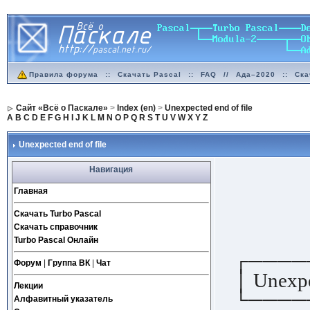
Правила форума
::
Скачать Pascal
::
FAQ
//
Ада–2020
::
Ска
Сайт «Всё о Паскале»
>
Index (en)
>
Unexpected end of file
A
B
C
D
E
F
G
H
I
J
K
L
M
N
O
P
Q
R
S
T
U
V
W
X
Y
Z
Unexpected end of file
Навигация
Главная
Скачать Turbo Pascal
Скачать справочник
Turbo Pascal Онлайн
┌────
Форум
|
Группа ВК
|
Чат
│ Unexpec
Лекции
└────
Алфавитный указатель