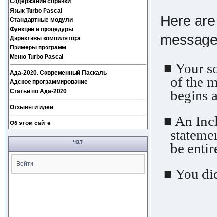
Содержание справки
Язык Turbo Pascal
Here are 
Стандартные модули
Функции и процедуры
message
Директивы компилятора
Примеры программ
Меню Turbo Pascal
■ Your so
Ада-2020. Современный Паскаль
of the ma
Адское программирование
Статьи по Ада-2020
begins an
Отзывы и идеи
■ An Incl
Об этом сайте
statement
Чат
be entire
Войти
■ You did