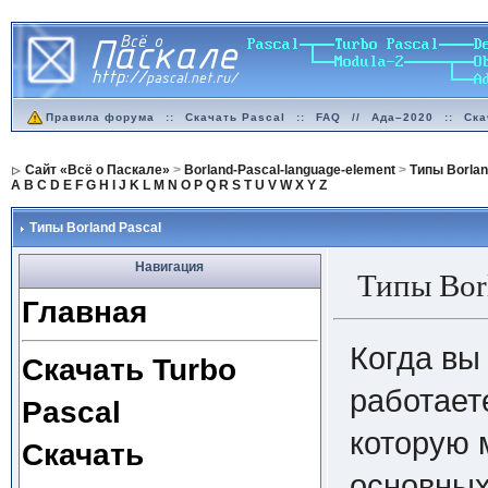
Правила форума
::
Скачать Pascal
::
FAQ
//
Ада–2020
::
Ска
Сайт «Всё о Паскале»
>
Borland-Pascal-language-element
>
Типы Borlan
A
B
C
D
E
F
G
H
I
J
K
L
M
N
O
P
Q
R
S
T
U
V
W
X
Y
Z
Типы Borland Pascal
Навигация
Типы Borl
Главная
Когда вы
Скачать Turbo
работает
Pascal
которую 
Скачать
основных