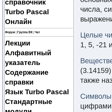
справочник
числа, с
Turbo Pascal
выражени
Онлайн
Форум
|
Группа ВК
|
Чат
Целые ч
Лекции
1, 5, -21 
Алфавитный
Веществ
указатель
(3.14159)
Содержание
также на
справки
Язык Turbo Pascal
Символы
Стандартные
цифрами 
модули