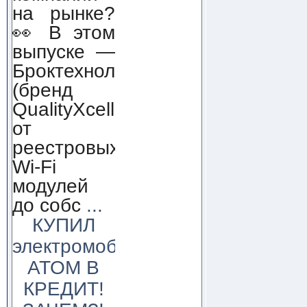
на рынке?
👀 В этом
выпуске —
Броктехнолоджи
(бренд
QualityXcellence):
от
реестровых
Wi-Fi
модулей
до собс
...
КУПИЛ
электромобиль
АТОМ В
КРЕДИТ!