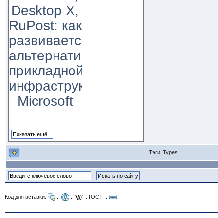
Desktop X,
RuPost: как
развивается
альтернатива
прикладной
инфраструктуре
Microsoft
Тэги:
Types
Код для вставки:
::
::
::
ГОСТ
::