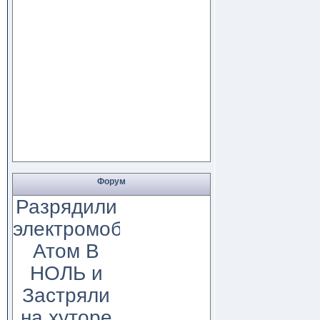
Форум
Разрядили
электромобиль
Атом В
НОЛЬ и
Застряли
на хуторе