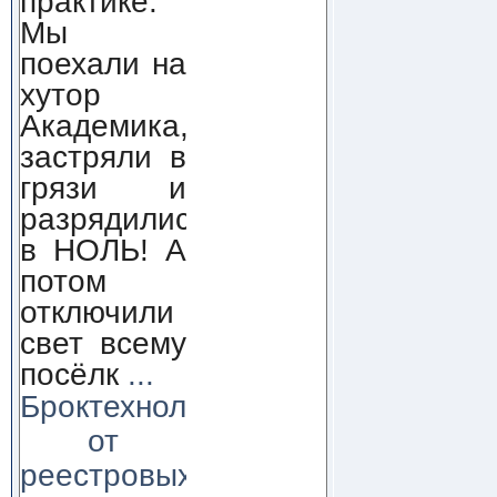
практике.
Мы
поехали на
хутор
Академика,
застряли в
грязи и
разрядились
в НОЛЬ! А
потом
отключили
свет всему
посёлк
...
Броктехнолоджи:
от
реестровых