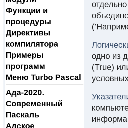
отдельно 
Функции и
объедине
процедуры
('Наприме
Директивы
компилятора
Логическ
Примеры
одно из 
программ
(True) ил
Меню Turbo Pascal
условных
Ада-2020.
Указател
Современный
компьюте
Паскаль
информа
Адское