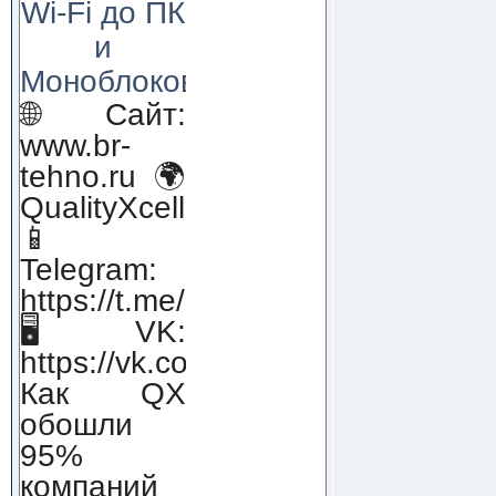
Wi-Fi до ПК
и
Моноблоков!
🌐 Сайт:
www.br-
tehno.ru 🌍
QualityXcellence.ru
📱
Telegram:
https://t.me/qx_lab_IT
🖥 VK:
https://vk.com/qualityxcellenc
Как QX
обошли
95%
компаний