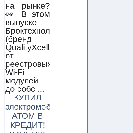
на рынке?
👀 В этом
выпуске —
Броктехнолоджи
(бренд
QualityXcellence):
от
реестровых
Wi-Fi
модулей
до собс
...
КУПИЛ
электромобиль
АТОМ В
КРЕДИТ!