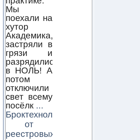
практике.
Мы
поехали на
хутор
Академика,
застряли в
грязи и
разрядились
в НОЛЬ! А
потом
отключили
свет всему
посёлк
...
Броктехнолоджи:
от
реестровых