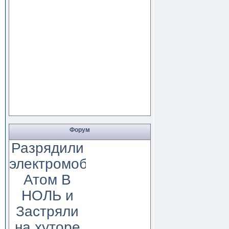
Форум
Разрядили
электромобиль
Атом В
НОЛЬ и
Застряли
на хуторе