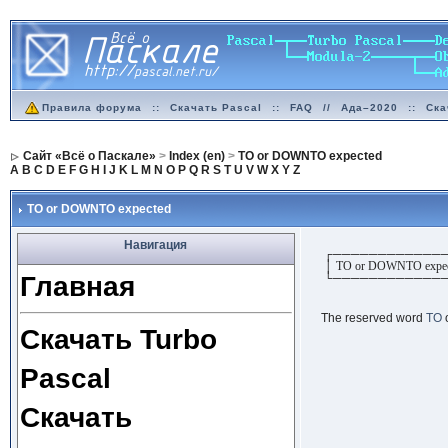
Правила форума
::
Скачать Pascal
::
FAQ
//
Ада–2020
::
Ска
Сайт «Всё о Паскале»
>
Index (en)
>
TO or DOWNTO expected
A
B
C
D
E
F
G
H
I
J
K
L
M
N
O
P
Q
R
S
T
U
V
W
X
Y
Z
TO or DOWNTO expected
Навигация
┌────────────
│ TO or DOWNTO expec
Главная
└────────────
The reserved word
TO
Скачать Turbo
Pascal
Скачать