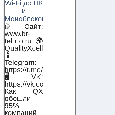
Wi-Fi до ПК
и
Моноблоков!
🌐 Сайт:
www.br-
tehno.ru 🌍
QualityXcellence.ru
📱
Telegram:
https://t.me/qx_lab_IT
🖥 VK:
https://vk.com/qualityxcellenc
Как QX
обошли
95%
компаний