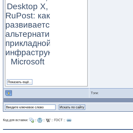
Desktop X,
RuPost: как
развивается
альтернатива
прикладной
инфраструктуре
Microsoft
Тэги:
Код для вставки:
::
::
::
ГОСТ
::