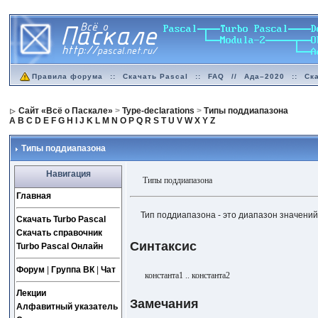
Правила форума
::
Скачать Pascal
::
FAQ
//
Ада–2020
::
Ск
Сайт «Всё о Паскале»
>
Type-declarations
>
Типы поддиапазона
A
B
C
D
E
F
G
H
I
J
K
L
M
N
O
P
Q
R
S
T
U
V
W
X
Y
Z
Типы поддиапазона
Навигация
Типы поддиапазона
Главная
Тип поддиапазона - это диапазон значени
Скачать Turbo Pascal
Скачать справочник
Синтаксис
Turbo Pascal Онлайн
Форум
|
Группа ВК
|
Чат
константа1 .. константа2
Лекции
Замечания
Алфавитный указатель