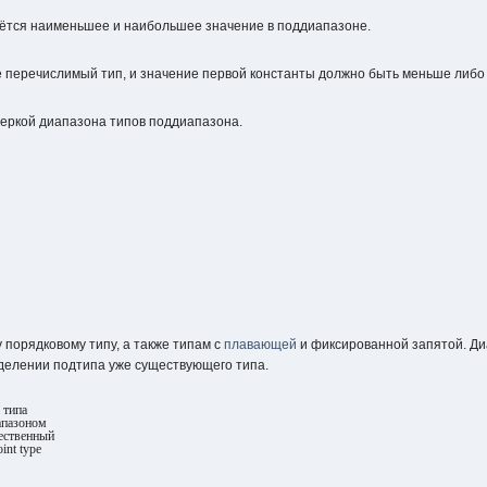
ётся наименьшее и наибольшее значение в поддиапазоне.
е перечислимый тип, и значение первой константы должно быть меньше либо
еркой диапазона типов поддиапазона.
порядковому типу, а также типам с
плавающей
и фиксированной запятой. Ди
делении подтипа уже существующего типа.
 типа
иапазоном
ещественный
oint type