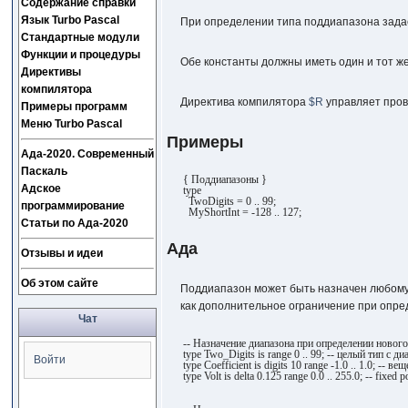
Содержание справки
Язык Turbo Pascal
При определении типа поддиапазона зада
Стандартные модули
Функции и процедуры
Обе константы должны иметь один и тот ж
Директивы
компилятора
Директива компилятора
$R
управляет пров
Примеры программ
Меню Turbo Pascal
Примеры
Ада-2020. Современный
Паскаль
{ Поддиапазоны }
Адское
type
TwoDigits = 0 .. 99;
программирование
MyShortInt = -128 .. 127;
Статьи по Ада-2020
Ада
Отзывы и идеи
Об этом сайте
Поддиапазон может быть назначен любому 
как дополнительное ограничение при опре
Чат
-- Назначение диапазона при определении нового
type Two_Digits is range 0 .. 99; -- целый тип с д
Войти
type Coefficient is digits 10 range -1.0 .. 1.0; -- в
type Volt is delta 0.125 range 0.0 .. 255.0; -- fixed p