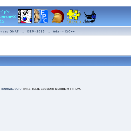
ачать GNAT
::
OEM–2015
::
Ada -> C/C++
й
порядкового
типа, называемого главным типом.