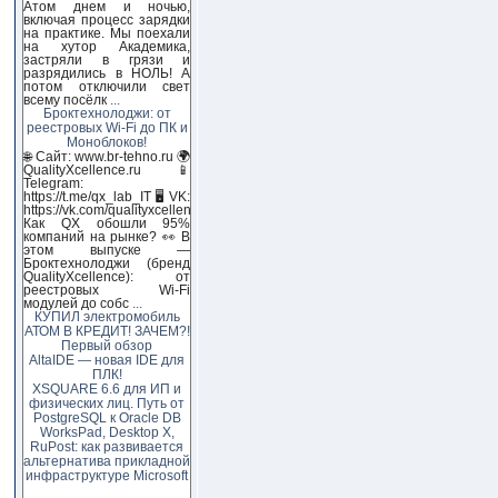
Атом днем и ночью,
включая процесс зарядки
на практике. Мы поехали
на хутор Академика,
застряли в грязи и
разрядились в НОЛЬ! А
потом отключили свет
всему посёлк
...
Броктехнолоджи: от
реестровых Wi-Fi до ПК и
Моноблоков!
🌐 Сайт: www.br-tehno.ru 🌍
QualityXcellence.ru 📱
Telegram:
https://t.me/qx_lab_IT 🖥 VK:
https://vk.com/qualityxcellenc
Как QX обошли 95%
компаний на рынке? 👀 В
этом выпуске —
Броктехнолоджи (бренд
QualityXcellence): от
реестровых Wi-Fi
модулей до собс
...
КУПИЛ электромобиль
АТОМ В КРЕДИТ! ЗАЧЕМ?!
Первый обзор
AltaIDE — новая IDE для
ПЛК!
XSQUARE 6.6 для ИП и
физических лиц. Путь от
PostgreSQL к Oracle DB
WorksPad, Desktop X,
RuPost: как развивается
альтернатива прикладной
инфраструктуре Microsoft