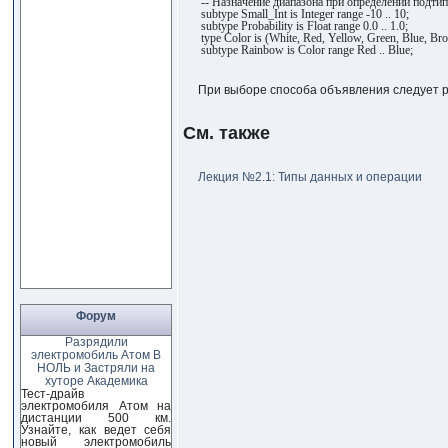
-- Назначение диапазона при определении подти
subtype Small_Int is Integer range -10 .. 10;
subtype Probability is Float range 0.0 .. 1.0;
type Color is (White, Red, Yellow, Green, Blue, Br
subtype Rainbow is Color range Red .. Blue;
При выборе способа объявления следует р
См. также
Лекция №2.1: Типы данных и операции
Форум
Разрядили
электромобиль Атом В
НОЛЬ и Застряли на
хуторе Академика
Тест-драйв
электромобиля Атом на
дистанции 500 км.
Узнайте, как ведет себя
новый электромобиль