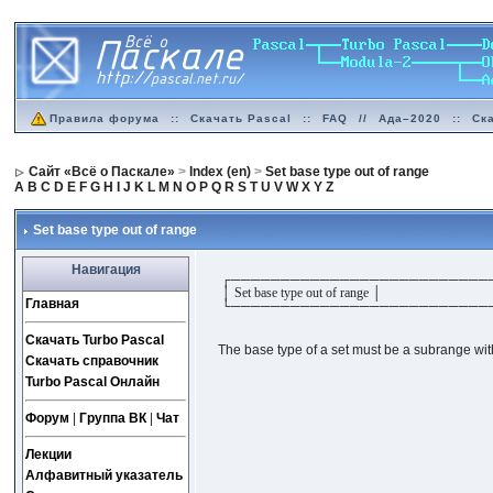
Правила форума
::
Скачать Pascal
::
FAQ
//
Ада–2020
::
Ск
Сайт «Всё о Паскале»
>
Index (en)
>
Set base type out of range
A
B
C
D
E
F
G
H
I
J
K
L
M
N
O
P
Q
R
S
T
U
V
W
X
Y
Z
Set base type out of range
Навигация
┌──────────────────────────
│ Set base type out of range │
Главная
└──────────────────────────
Скачать Turbo Pascal
The base type of a set must be a subrange wit
Скачать справочник
Turbo Pascal Онлайн
Форум
|
Группа ВК
|
Чат
Лекции
Алфавитный указатель