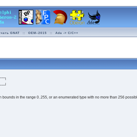
ачать GNAT
::
OEM–2015
::
Ada -> C/C++
──┐
──┘
h bounds in the range 0..255, or an enumerated type with no more than 256 possib