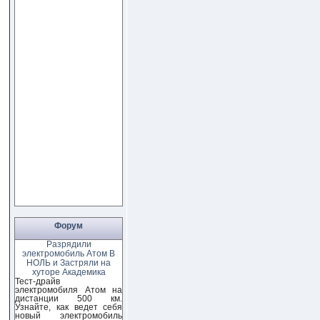
Форум
Разрядили
электромобиль Атом В
НОЛЬ и Застряли на
хуторе Академика
Тест-драйв
электромобиля Атом на
дистанции 500 км.
Узнайте, как ведет себя
новый электромобиль