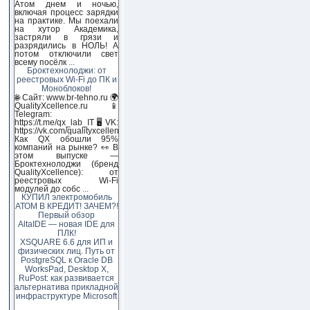
Атом днем и ночью,
включая процесс зарядки
на практике. Мы поехали
на хутор Академика,
застряли в грязи и
разрядились в НОЛЬ! А
потом отключили свет
всему посёлк
...
Броктехнолоджи: от
реестровых Wi-Fi до ПК и
Моноблоков!
🌐 Сайт: www.br-tehno.ru 🌍
QualityXcellence.ru 📱
Telegram:
https://t.me/qx_lab_IT 🖥 VK:
https://vk.com/qualityxcellenc
Как QX обошли 95%
компаний на рынке? 👀 В
этом выпуске —
Броктехнолоджи (бренд
QualityXcellence): от
реестровых Wi-Fi
модулей до собс
...
КУПИЛ электромобиль
АТОМ В КРЕДИТ! ЗАЧЕМ?!
Первый обзор
AltaIDE — новая IDE для
ПЛК!
XSQUARE 6.6 для ИП и
физических лиц. Путь от
PostgreSQL к Oracle DB
WorksPad, Desktop X,
RuPost: как развивается
альтернатива прикладной
инфраструктуре Microsoft