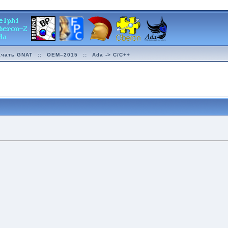
ачать GNAT
::
OEM–2015
::
Ada -> C/C++