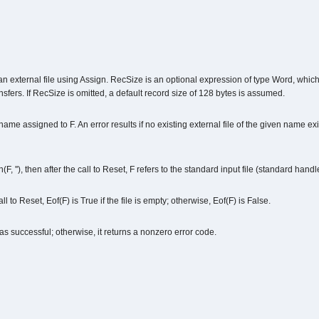
 an external file using Assign. RecSize is an optional expression of type Word, which c
ansfers. If RecSize is omitted, a default record size of 128 bytes is assumed.
name assigned to F. An error results if no existing external file of the given name exis
, ''), then after the call to Reset, F refers to the standard input file (standard hand
all to Reset, Eof(F) is True if the file is empty; otherwise, Eof(F) is False.
was successful; otherwise, it returns a nonzero error code.