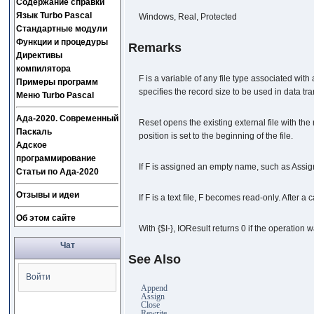
Содержание справки
Язык Turbo Pascal
Windows, Real, Protected
Стандартные модули
Функции и процедуры
Remarks
Директивы
компилятора
F is a variable of any file type associated with
Примеры программ
specifies the record size to be used in data tr
Меню Turbo Pascal
Ада-2020. Современный
Reset opens the existing external file with the 
Паскаль
position is set to the beginning of the file.
Адское
программирование
If F is assigned an empty name, such as Assign(F
Статьи по Ада-2020
Отзывы и идеи
If F is a text file, F becomes read-only. After a c
Об этом сайте
With {$I-}, IOResult returns 0 if the operation 
Чат
See Also
Войти
Append
Assign
Close
Rewrite