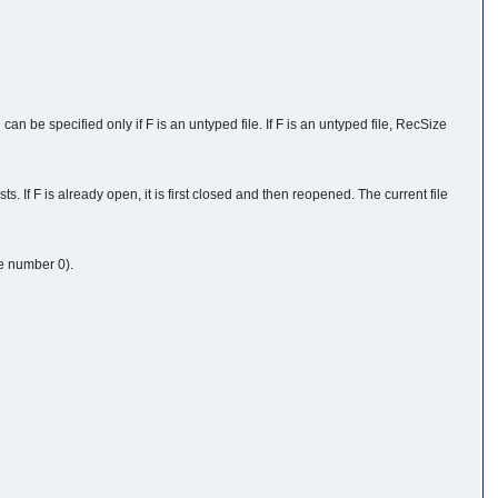
an be specified only if F is an untyped file. If F is an untyped file, RecSize
ts. If F is already open, it is first closed and then reopened. The current file
le number 0).