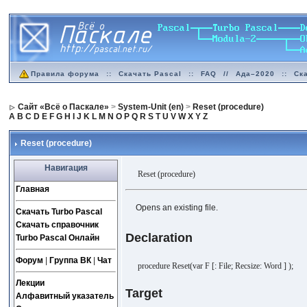
Правила форума
::
Скачать Pascal
::
FAQ
//
Ада–2020
::
Ск
Сайт «Всё о Паскале»
>
System-Unit (en)
>
Reset (procedure)
A
B
C
D
E
F
G
H
I
J
K
L
M
N
O
P
Q
R
S
T
U
V
W
X
Y
Z
Reset (procedure)
Навигация
Reset (procedure)
Главная
Opens an existing file.
Скачать Turbo Pascal
Скачать справочник
Declaration
Turbo Pascal Онлайн
Форум
|
Группа ВК
|
Чат
procedure Reset(var F [: File; Recsize: Word ] );
Лекции
Target
Алфавитный указатель