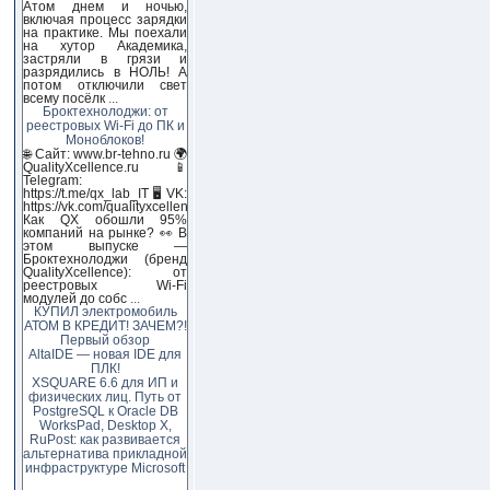
Атом днем и ночью,
включая процесс зарядки
на практике. Мы поехали
на хутор Академика,
застряли в грязи и
разрядились в НОЛЬ! А
потом отключили свет
всему посёлк
...
Броктехнолоджи: от
реестровых Wi-Fi до ПК и
Моноблоков!
🌐 Сайт: www.br-tehno.ru 🌍
QualityXcellence.ru 📱
Telegram:
https://t.me/qx_lab_IT 🖥 VK:
https://vk.com/qualityxcellenc
Как QX обошли 95%
компаний на рынке? 👀 В
этом выпуске —
Броктехнолоджи (бренд
QualityXcellence): от
реестровых Wi-Fi
модулей до собс
...
КУПИЛ электромобиль
АТОМ В КРЕДИТ! ЗАЧЕМ?!
Первый обзор
AltaIDE — новая IDE для
ПЛК!
XSQUARE 6.6 для ИП и
физических лиц. Путь от
PostgreSQL к Oracle DB
WorksPad, Desktop X,
RuPost: как развивается
альтернатива прикладной
инфраструктуре Microsoft