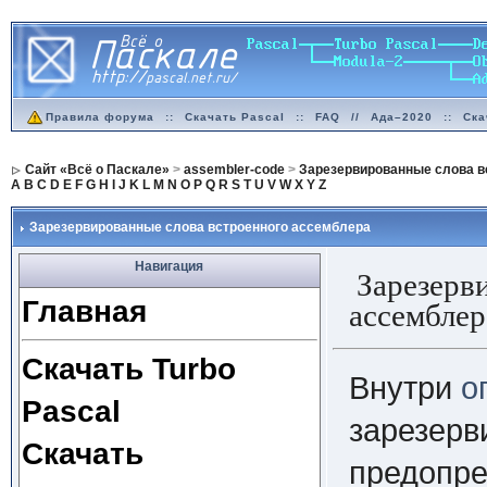
Правила форума
::
Скачать Pascal
::
FAQ
//
Ада–2020
::
Ска
Сайт «Всё о Паскале»
>
assembler-code
>
Зарезервированные слова в
A
B
C
D
E
F
G
H
I
J
K
L
M
N
O
P
Q
R
S
T
U
V
W
X
Y
Z
Зарезервированные слова встроенного ассемблера
Навигация
Зарезерви
Главная
ассемблер
Скачать Turbo
Внутри
о
Pascal
зарезерв
Скачать
предопре