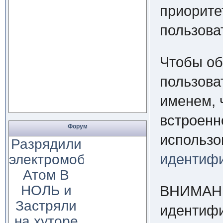
приорите
пользова
Чтобы об
пользова
именем, 
встроенн
Форум
использо
Разрядили
электромобиль
идентиф
Атом В
НОЛЬ и
ВНИМАНИ
Застряли
идентифи
на хуторе