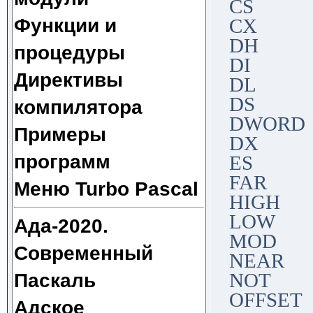
CS
Функции и
CX
DH
процедуры
DI
Директивы
DL
DS
компилятора
DWORD
Примеры
DX
программ
ES
FAR
Меню Turbo Pascal
HIGH
LOW
Ада-2020.
MOD
Современный
NEAR
Паскаль
NOT
OFFSET
Адское