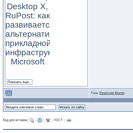
Desktop X,
RuPost: как
развивается
альтернатива
прикладной
инфраструктуре
Microsoft
Тэги:
Reserved-Words
Код для вставки:
::
::
::
ГОСТ
::