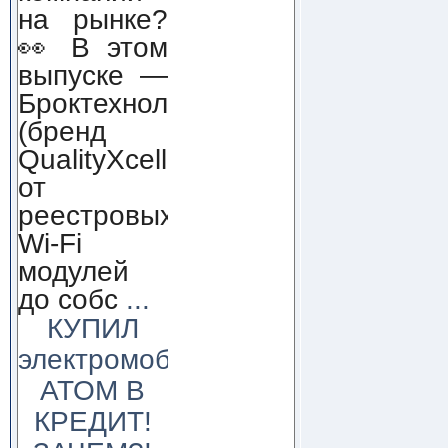
на рынке?
👀 В этом
выпуске —
Броктехнолоджи
(бренд
QualityXcellence):
от
реестровых
Wi-Fi
модулей
до собс
...
КУПИЛ
электромобиль
АТОМ В
КРЕДИТ!