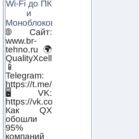
Wi-Fi до ПК
и
Моноблоков!
🌐 Сайт:
www.br-
tehno.ru 🌍
QualityXcellence.ru
📱
Telegram:
https://t.me/qx_lab_IT
🖥 VK:
https://vk.com/qualityxcellenc
Как QX
обошли
95%
компаний