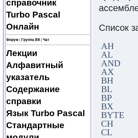
справочник
ассембле
Turbo Pascal
Онлайн
Список з
Форум
|
Группа ВК
|
Чат
AH
Лекции
AL
AND
Алфавитный
AX
указатель
BH
Содержание
BL
BP
справки
BX
Язык Turbo Pascal
BYTE
CH
Стандартные
CL
модули