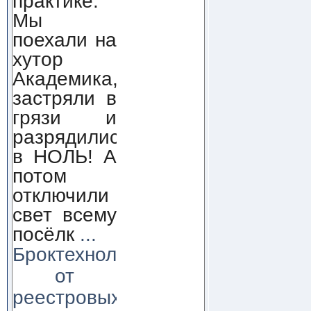
практике.
Мы
поехали на
хутор
Академика,
застряли в
грязи и
разрядились
в НОЛЬ! А
потом
отключили
свет всему
посёлк
...
Броктехнолоджи:
от
реестровых