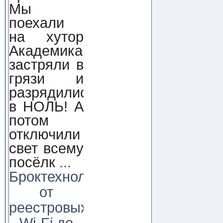
Мы
поехали
на хутор
Академика,
застряли в
грязи и
разрядились
в НОЛЬ! А
потом
отключили
свет всему
посёлк
...
Броктехнолоджи:
от
реестровых
Wi-Fi до