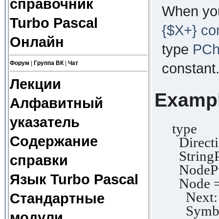
справочник
When you
Turbo Pascal
{$X+} com
Онлайн
type
PCh
Форум
|
Группа ВК
|
Чат
constant
Лекции
Examp
Алфавитный
указатель
type
Содержание
Direction
StringPt
справки
NodePtr
Язык Turbo Pascal
Node = 
Next: N
Стандартные
Symbol:
модули