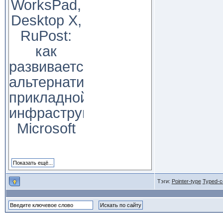
WorksPad,
Desktop X,
RuPost:
как
развивается
альтернатива
прикладной
инфраструктуре
Microsoft
Тэги:
Pointer-type
Typed-c