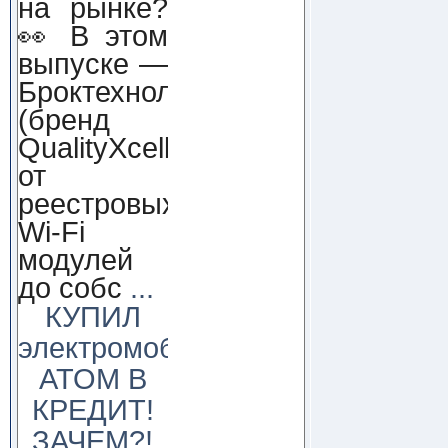
на рынке?
👀 В этом
выпуске —
Броктехнолоджи
(бренд
QualityXcellence):
от
реестровых
Wi-Fi
модулей
до собс
...
КУПИЛ
электромобиль
АТОМ В
КРЕДИТ!
ЗАЧЕМ?!