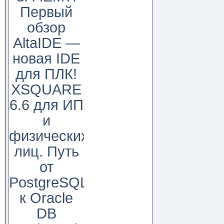
Первый
обзор
AltaIDE —
новая IDE
для ПЛК!
XSQUARE
6.6 для ИП
и
физических
лиц. Путь
от
PostgreSQL
к Oracle
DB