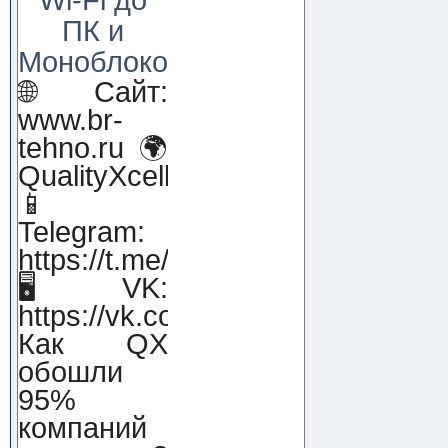
ПК и
Моноблоков!
🌐 Сайт:
www.br-
tehno.ru 🌍
QualityXcellence.ru
📱
Telegram:
https://t.me/qx_lab_IT
🖥 VK:
https://vk.com/qualityxcellenc
Как QX
обошли
95%
компаний