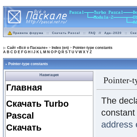
Правила форума
::
Скачать Pascal
::
FAQ
//
Ада–2020
::
Ска
Сайт «Всё о Паскале»
>
Index (en)
>
Pointer-type constants
A
B
C
D
E
F
G
H
I
J
K
L
M
N
O
P
Q
R
S
T
U
V
W
X
Y
Z
Pointer-type constants
Навигация
Pointer-t
Главная
The decla
Скачать Turbo
constant 
Pascal
address 
Скачать