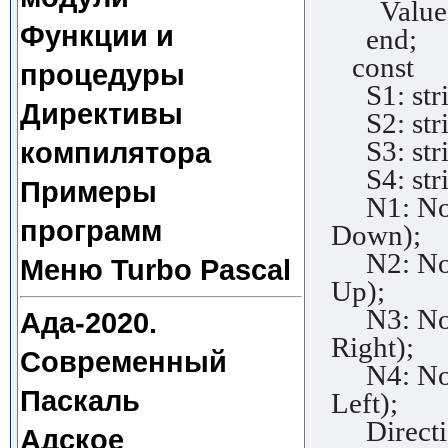
Value: 
Функции и
end;
const
процедуры
S1: stri
Директивы
S2: strin
S3: stri
компилятора
S4: stri
Примеры
N1: Node
программ
Down);
N2: Node
Меню Turbo Pascal
Up);
N3: Node
Ада-2020.
Right);
Современный
N4: Node
Паскаль
Left);
Directio
Адское