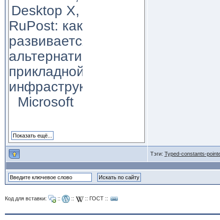
Desktop X,
RuPost: как
развивается
альтернатива
прикладной
инфраструктуре
Microsoft
Тэги:
Typed-constants-point
Код для вставки:
::
::
::
ГОСТ
::