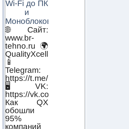
Wi-Fi до ПК
и
Моноблоков!
🌐 Сайт:
www.br-
tehno.ru 🌍
QualityXcellence.ru
📱
Telegram:
https://t.me/qx_lab_IT
🖥 VK:
https://vk.com/qualityxcellenc
Как QX
обошли
95%
компаний