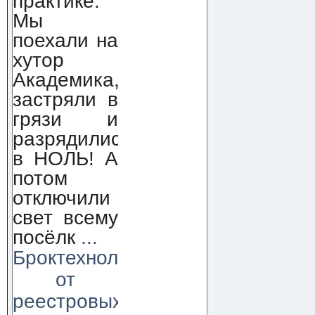
практике.
Мы
поехали на
хутор
Академика,
застряли в
грязи и
разрядились
в НОЛЬ! А
потом
отключили
свет всему
посёлк
...
Броктехнолоджи:
от
реестровых