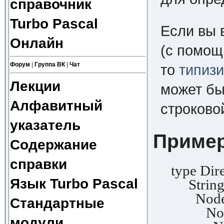
справочник
Turbo Pascal
Если вы 
Онлайн
(с помощ
Форум
|
Группа ВК
|
Чат
то
типизи
Лекции
может бы
Алфавитный
строково
указатель
Приме
Содержание
справки
type Direc
Язык Turbo Pascal
StringPt
NodePtr
Стандартные
Node =
модули