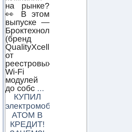
на рынке?
👀 В этом
выпуске —
Броктехнолоджи
(бренд
QualityXcellence):
от
реестровых
Wi-Fi
модулей
до собс
...
КУПИЛ
электромобиль
АТОМ В
КРЕДИТ!