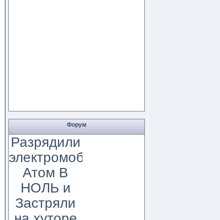
Форум
Разрядили
электромобиль
Атом В
НОЛЬ и
Застряли
на хуторе