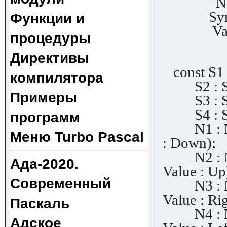
Next :
Symbol 
Функции и
Value :
процедуры
En
Директивы
const S1 
компилятора
S2 : Stri
Примеры
S3 : Str
S4 : Str
программ
N1 : Node
Меню Turbo Pascal
: Down);
N2 : Nod
Ада-2020.
Value : Up
Современный
N3 : Nod
Value : Rig
Паскаль
N4 : Nod
Адское