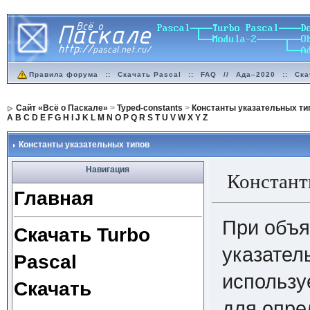
Правила форума
::
Скачать Pascal
::
FAQ
//
Ада–2020
::
Ска
Сайт «Всё о Паскале»
>
Typed-constants
>
Константы указательных ти
A
B
C
D
E
F
G
H
I
J
K
L
M
N
O
P
Q
R
S
T
U
V
W
X
Y
Z
Константы указательных типов
Навигация
Констант
Главная
При объя
Скачать Turbo
указател
Pascal
использу
Скачать
для опре