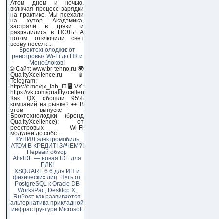
Атом днем и ночью,
включая процесс зарядки
на практике. Мы поехали
на хутор Академика,
застряли в грязи и
разрядились в НОЛЬ! А
потом отключили свет
всему посёлк
...
Броктехнолоджи: от
реестровых Wi-Fi до ПК и
Моноблоков!
🌐 Сайт: www.br-tehno.ru 🌍
QualityXcellence.ru 📱
Telegram:
https://t.me/qx_lab_IT 🖥 VK:
https://vk.com/qualityxcellenc
Как QX обошли 95%
компаний на рынке? 👀 В
этом выпуске —
Броктехнолоджи (бренд
QualityXcellence): от
реестровых Wi-Fi
модулей до собс
...
КУПИЛ электромобиль
АТОМ В КРЕДИТ! ЗАЧЕМ?!
Первый обзор
AltaIDE — новая IDE для
ПЛК!
XSQUARE 6.6 для ИП и
физических лиц. Путь от
PostgreSQL к Oracle DB
WorksPad, Desktop X,
RuPost: как развивается
альтернатива прикладной
инфраструктуре Microsoft