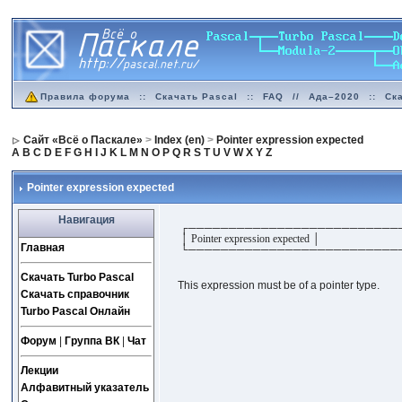
Правила форума
::
Скачать Pascal
::
FAQ
//
Ада–2020
::
Ск
Сайт «Всё о Паскале»
>
Index (en)
>
Pointer expression expected
A
B
C
D
E
F
G
H
I
J
K
L
M
N
O
P
Q
R
S
T
U
V
W
X
Y
Z
Pointer expression expected
Навигация
┌──────────────────────────
│ Pointer expression expected │
Главная
└──────────────────────────
Скачать Turbo Pascal
This expression must be of a pointer type.
Скачать справочник
Turbo Pascal Онлайн
Форум
|
Группа ВК
|
Чат
Лекции
Алфавитный указатель