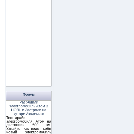
Форум
Разрядили
электромобиль Атом В
НОЛЬ и Застряли на
хуторе Академика
Тест-драйв
электромобиля Атом на
дистанции 500 км.
Узнайте, как ведет себя
новый электромобиль