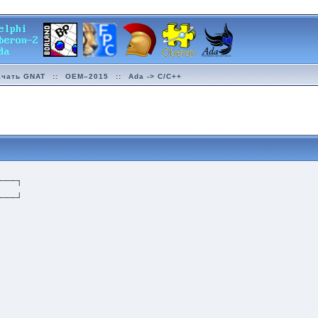
ачать GNAT
::
OEM–2015
::
Ada -> C/C++
───┐
───┘