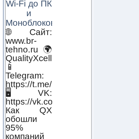
Wi-Fi до ПК
и
Моноблоков!
🌐 Сайт:
www.br-
tehno.ru 🌍
QualityXcellence.ru
📱
Telegram:
https://t.me/qx_lab_IT
🖥 VK:
https://vk.com/qualityxcellenc
Как QX
обошли
95%
компаний