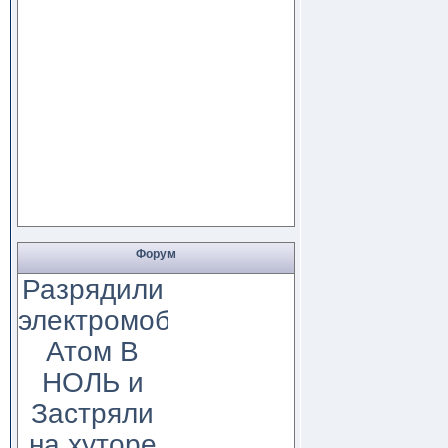
Форум
Разрядили
электромобиль
Атом В
НОЛЬ и
Застряли
на хуторе