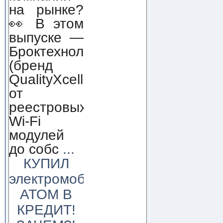
на рынке?
👀 В этом
выпуске —
Броктехнолоджи
(бренд
QualityXcellence):
от
реестровых
Wi-Fi
модулей
до собс
...
КУПИЛ
электромобиль
АТОМ В
КРЕДИТ!