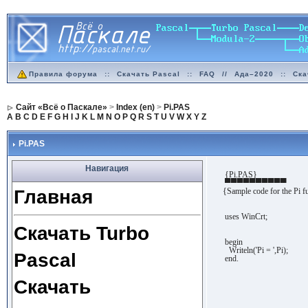
Правила форума
::
Скачать Pascal
::
FAQ
//
Ада–2020
::
Ска
Сайт «Всё о Паскале»
>
Index (en)
>
Pi.PAS
A
B
C
D
E
F
G
H
I
J
K
L
M
N
O
P
Q
R
S
T
U
V
W
X
Y
Z
Pi.PAS
Навигация
{Pi.PAS}
▀▀▀▀▀▀▀▀▀▀
Главная
{Sample code for the Pi f
uses WinCrt;
Скачать Turbo
begin
Writeln('Pi = ',Pi);
Pascal
end.
Скачать