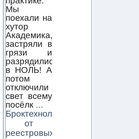
практике.
Мы
поехали на
хутор
Академика,
застряли в
грязи и
разрядились
в НОЛЬ! А
потом
отключили
свет всему
посёлк
...
Броктехнолоджи:
от
реестровых