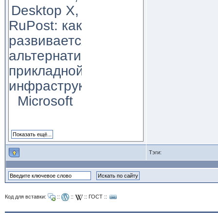
Desktop X,
RuPost: как
развивается
альтернатива
прикладной
инфраструктуре
Microsoft
Тэги:
Код для вставки:
::
::
::
ГОСТ
::