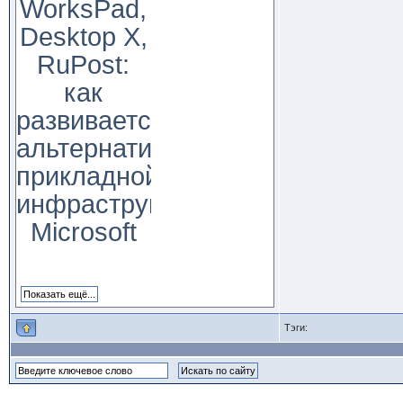
WorksPad,
Desktop X,
RuPost:
как
развивается
альтернатива
прикладной
инфраструктуре
Microsoft
Тэги: