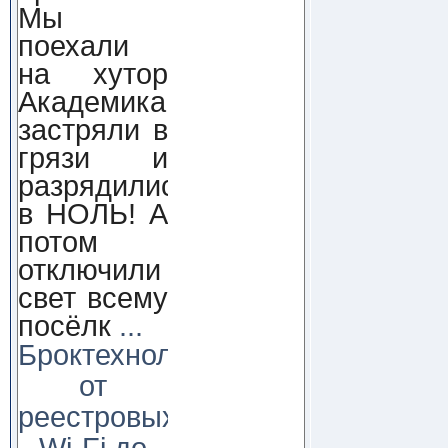
Мы
поехали
на хутор
Академика,
застряли в
грязи и
разрядились
в НОЛЬ! А
потом
отключили
свет всему
посёлк
...
Броктехнолоджи:
от
реестровых
Wi-Fi до