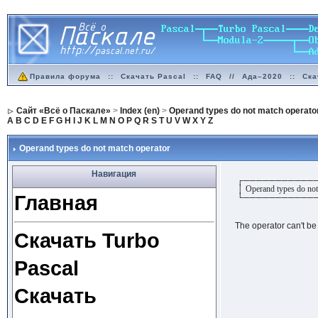
Правила форума
::
Скачать Pascal
::
FAQ
//
Ада–2020
::
Ска
Сайт «Всё о Паскале»
>
Index (en)
>
Operand types do not match operato
A
B
C
D
E
F
G
H
I
J
K
L
M
N
O
P
Q
R
S
T
U
V
W
X
Y
Z
Operand types do not match operator
Навигация
┌───────────
│ Operand types do not
Главная
└───────────
The operator can't be a
Скачать Turbo
Pascal
Скачать