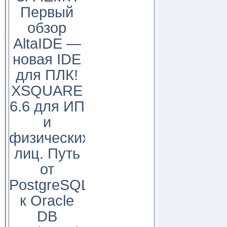
Первый
обзор
AltaIDE —
новая IDE
для ПЛК!
XSQUARE
6.6 для ИП
и
физических
лиц. Путь
от
PostgreSQL
к Oracle
DB