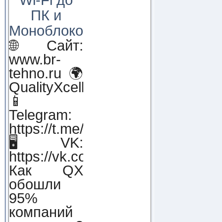
ПК и
Моноблоков!
🌐 Сайт:
www.br-
tehno.ru 🌍
QualityXcellence.ru
📱
Telegram:
https://t.me/qx_lab_IT
🖥 VK:
https://vk.com/qualityxcellenc
Как QX
обошли
95%
компаний