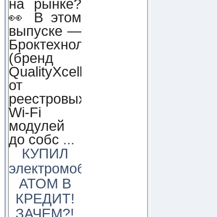
на рынке?
👀 В этом
выпуске —
Броктехнолоджи
(бренд
QualityXcellence):
от
реестровых
Wi-Fi
модулей
до собс
...
КУПИЛ
электромобиль
АТОМ В
КРЕДИТ!
ЗАЧЕМ?!