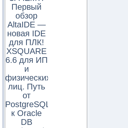
Первый
обзор
AltaIDE —
новая IDE
для ПЛК!
XSQUARE
6.6 для ИП
и
физических
лиц. Путь
от
PostgreSQL
к Oracle
DB