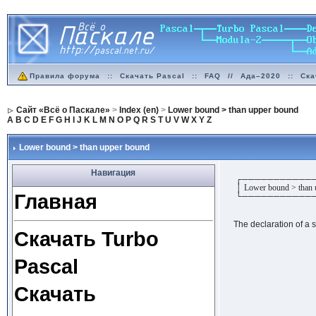
Правила форума
::
Скачать Pascal
::
FAQ
//
Ада–2020
::
Ска
Сайт «Всё о Паскале»
>
Index (en)
>
Lower bound > than upper bound
A
B
C
D
E
F
G
H
I
J
K
L
M
N
O
P
Q
R
S
T
U
V
W
X
Y
Z
Lower bound > than upper bound
Навигация
┌───────────
│ Lower bound > than 
Главная
└───────────
The declaration of a 
Скачать Turbo
Pascal
Скачать