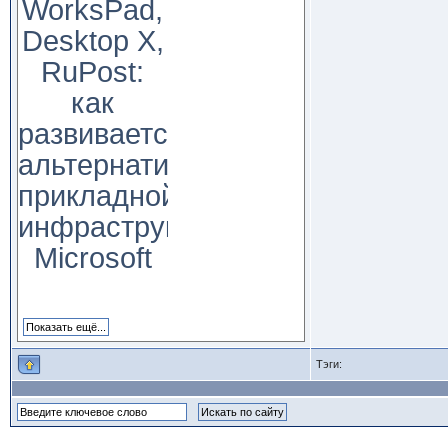
WorksPad,
Desktop X,
RuPost:
как
развивается
альтернатива
прикладной
инфраструктуре
Microsoft
Тэги: