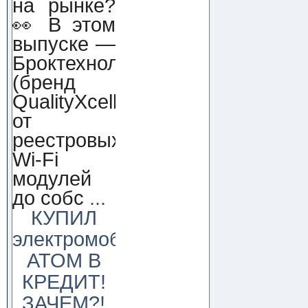
на рынке?
👀 В этом
выпуске —
Броктехнолоджи
(бренд
QualityXcellence):
от
реестровых
Wi-Fi
модулей
до собс
...
КУПИЛ
электромобиль
АТОМ В
КРЕДИТ!
ЗАЧЕМ?!