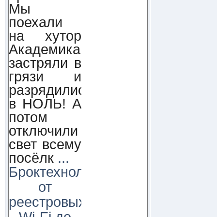
Мы
поехали
на хутор
Академика,
застряли в
грязи и
разрядились
в НОЛЬ! А
потом
отключили
свет всему
посёлк
...
Броктехнолоджи:
от
реестровых
Wi-Fi до