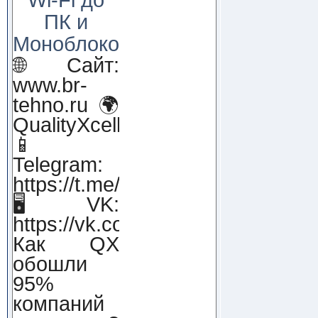
ПК и
Моноблоков!
🌐 Сайт:
www.br-
tehno.ru 🌍
QualityXcellence.ru
📱
Telegram:
https://t.me/qx_lab_IT
🖥 VK:
https://vk.com/qualityxcellenc
Как QX
обошли
95%
компаний