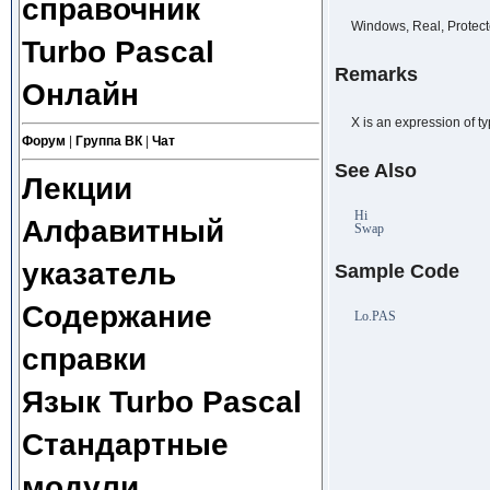
справочник
Windows, Real, Protec
Turbo Pascal
Remarks
Онлайн
X is an expression of t
Форум
|
Группа ВК
|
Чат
See Also
Лекции
Hi
Алфавитный
Swap
указатель
Sample Code
Содержание
Lo.PAS
справки
Язык Turbo Pascal
Стандартные
модули