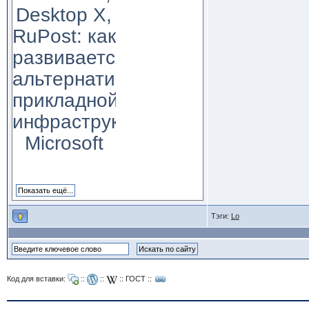
Desktop X,
RuPost: как
развивается
альтернатива
прикладной
инфраструктуре
Microsoft
Тэги:
Lo
Код для вставки:
::
::
::
ГОСТ
::