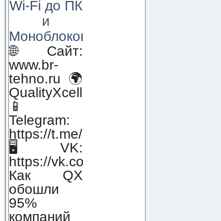
Wi-Fi до ПК
и
Моноблоков!
🌐 Сайт:
www.br-
tehno.ru 🌍
QualityXcellence.ru
📱
Telegram:
https://t.me/qx_lab_IT
🖥 VK:
https://vk.com/qualityxcellenc
Как QX
обошли
95%
компаний