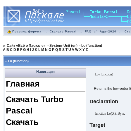
Правила форума
::
Скачать Pascal
::
FAQ
//
Ада–2020
::
Ска
Сайт «Всё о Паскале»
>
System-Unit (en)
>
Lo (function)
A
B
C
D
E
F
G
H
I
J
K
L
M
N
O
P
Q
R
S
T
U
V
W
X
Y
Z
Lo (function)
Навигация
Lo (function)
Главная
Returns the low-order B
Скачать Turbo
Declaration
Pascal
function Lo(X): Byte;
Скачать
Target