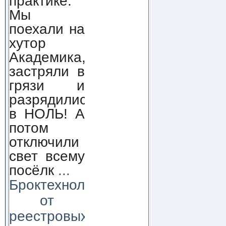
практике.
Мы
поехали на
хутор
Академика,
застряли в
грязи и
разрядились
в НОЛЬ! А
потом
отключили
свет всему
посёлк
...
Броктехнолоджи:
от
реестровых