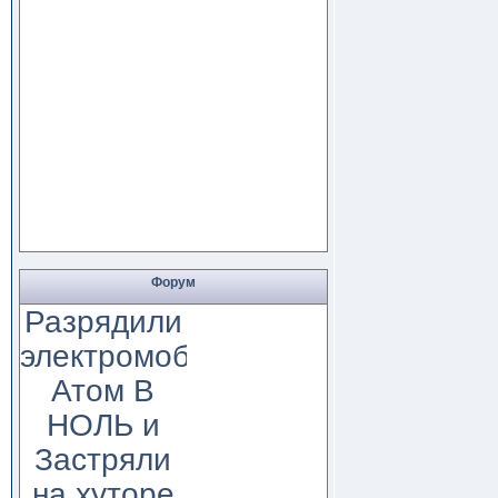
Форум
Разрядили
электромобиль
Атом В
НОЛЬ и
Застряли
на хуторе