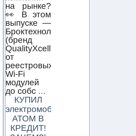
на рынке?
👀 В этом
выпуске —
Броктехнолоджи
(бренд
QualityXcellence):
от
реестровых
Wi-Fi
модулей
до собс
...
КУПИЛ
электромобиль
АТОМ В
КРЕДИТ!