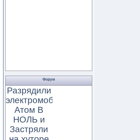
Форум
Разрядили
электромобиль
Атом В
НОЛЬ и
Застряли
на хуторе