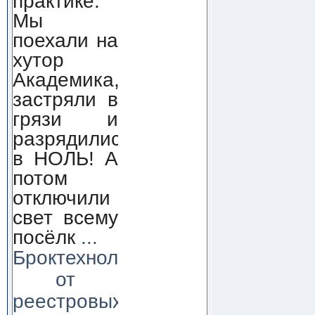
практике.
Мы
поехали на
хутор
Академика,
застряли в
грязи и
разрядились
в НОЛЬ! А
потом
отключили
свет всему
посёлк
...
Броктехнолоджи:
от
реестровых