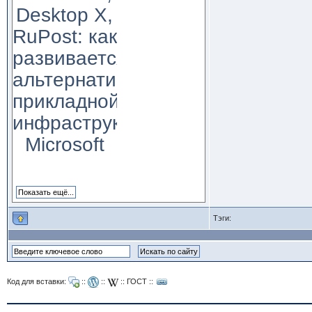
Desktop X,
RuPost: как
развивается
альтернатива
прикладной
инфраструктуре
Microsoft
Тэги:
Код для вставки:
::
::
::
ГОСТ
::