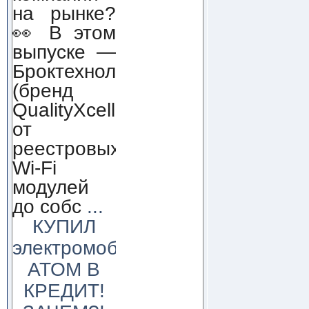
на рынке?
👀 В этом
выпуске —
Броктехнолоджи
(бренд
QualityXcellence):
от
реестровых
Wi-Fi
модулей
до собс
...
КУПИЛ
электромобиль
АТОМ В
КРЕДИТ!