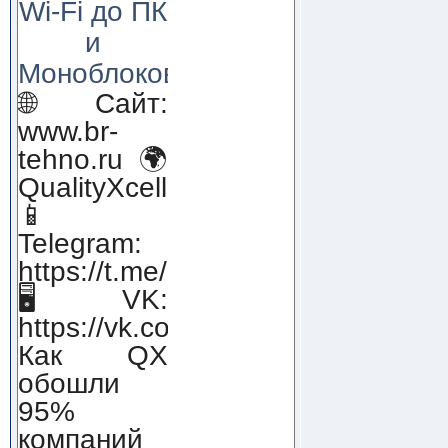
Wi-Fi до ПК
и
Моноблоков!
🌐 Сайт:
www.br-
tehno.ru 🌍
QualityXcellence.ru
📱
Telegram:
https://t.me/qx_lab_IT
🖥 VK:
https://vk.com/qualityxcellenc
Как QX
обошли
95%
компаний