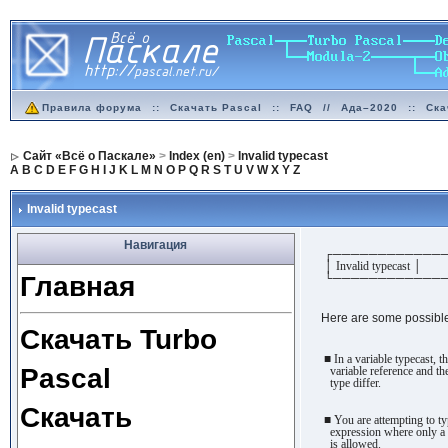
Правила форума
::
Скачать Pascal
::
FAQ
//
Ада–2020
::
Ска
Сайт «Всё о Паскале»
>
Index (en)
>
Invalid typecast
A
B
C
D
E
F
G
H
I
J
K
L
M
N
O
P
Q
R
S
T
U
V
W
X
Y
Z
Invalid typecast
Навигация
┌────────────
│ Invalid typecast │
Главная
└────────────
Here are some possible 
Скачать Turbo
■ In a variable typecast, th
Pascal
variable reference and the
type differ.
Скачать
■ You are attempting to ty
expression where only a v
is allowed.