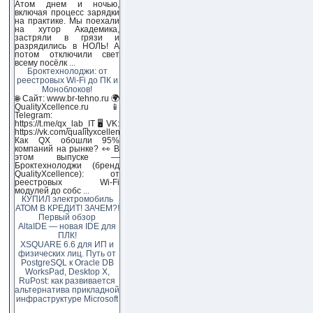
Атом днем и ночью,
включая процесс зарядки
на практике. Мы поехали
на хутор Академика,
застряли в грязи и
разрядились в НОЛЬ! А
потом отключили свет
всему посёлк
...
Броктехнолоджи: от
реестровых Wi-Fi до ПК и
Моноблоков!
🌐 Сайт: www.br-tehno.ru 🌍
QualityXcellence.ru 📱
Telegram:
https://t.me/qx_lab_IT 🖥 VK:
https://vk.com/qualityxcellenc
Как QX обошли 95%
компаний на рынке? 👀 В
этом выпуске —
Броктехнолоджи (бренд
QualityXcellence): от
реестровых Wi-Fi
модулей до собс
...
КУПИЛ электромобиль
АТОМ В КРЕДИТ! ЗАЧЕМ?!
Первый обзор
AltaIDE — новая IDE для
ПЛК!
XSQUARE 6.6 для ИП и
физических лиц. Путь от
PostgreSQL к Oracle DB
WorksPad, Desktop X,
RuPost: как развивается
альтернатива прикладной
инфраструктуре Microsoft