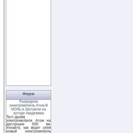
Форум
Разрядили
электромобиль Атом В
НОЛЬ и Застряли на
хуторе Академика
Тест-драйв
электромобиля Атом на
дистанции 500 км.
Узнайте, как ведет себя
новый электромобиль