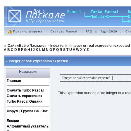
Правила форума
::
Скачать Pascal
::
FAQ
//
Ада–2020
::
Ск
Сайт «Всё о Паскале»
>
Index (en)
>
Integer or real expression expected
A
B
C
D
E
F
G
H
I
J
K
L
M
N
O
P
Q
R
S
T
U
V
W
X
Y
Z
Integer or real expression expected
Навигация
┌──────────────────────────
│ Integer or real expression expected │
Главная
└──────────────────────────
Скачать Turbo Pascal
This expression must be of an Integer or a real
Скачать справочник
Turbo Pascal Онлайн
Форум
|
Группа ВК
|
Чат
Лекции
Алфавитный указатель