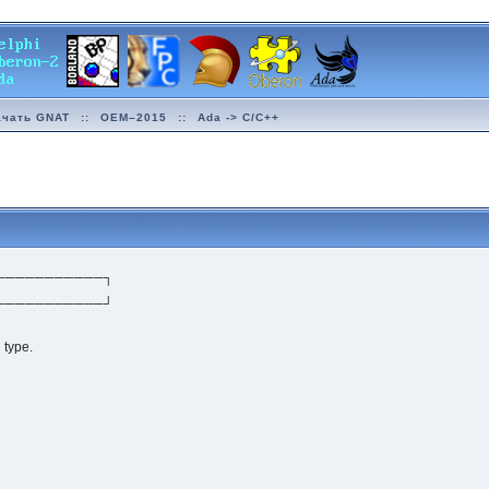
ачать GNAT
::
OEM–2015
::
Ada -> C/C++
───────────┐
───────────┘
 type.