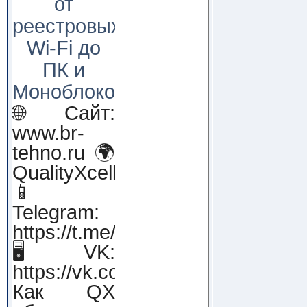
от
реестровых
Wi-Fi до
ПК и
Моноблоков!
🌐 Сайт:
www.br-
tehno.ru 🌍
QualityXcellence.ru
📱
Telegram:
https://t.me/qx_lab_IT
🖥 VK:
https://vk.com/qualityxcellenc
Как QX