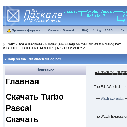
Правила форума
::
Скачать Pascal
::
FAQ
//
Ада–2020
::
Ска
Сайт «Всё о Паскале»
>
Index (en)
>
Help on the Edit Watch dialog box
A
B
C
D
E
F
G
H
I
J
K
L
M
N
O
P
Q
R
S
T
U
V
W
X
Y
Z
Help on the Edit Watch dialog box
Навигация
▄ Help on the Edit Watc
▀▀▀▀▀▀▀▀▀▀▀▀
Главная
The Edit Watch dialog
Скачать Turbo
┌─
Watch expression
│ 
Pascal
└───────────
Скачать
The Watch Expression