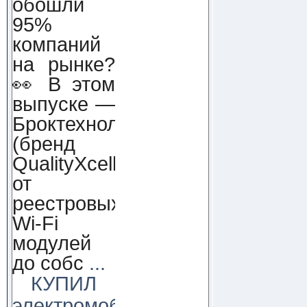
обошли
95%
компаний
на рынке?
👀 В этом
выпуске —
Броктехнолоджи
(бренд
QualityXcellence):
от
реестровых
Wi-Fi
модулей
до собс
...
КУПИЛ
электромобиль