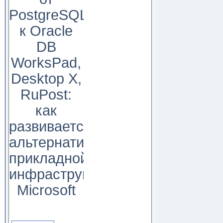
PostgreSQL
к Oracle
DB
WorksPad,
Desktop X,
RuPost:
как
развивается
альтернатива
прикладной
инфраструктуре
Microsoft