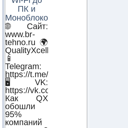
ПК и
Моноблоков!
🌐 Сайт:
www.br-
tehno.ru 🌍
QualityXcellence.ru
📱
Telegram:
https://t.me/qx_lab_IT
🖥 VK:
https://vk.com/qualityxcellenc
Как QX
обошли
95%
компаний