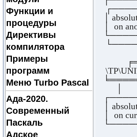
┌────
Функции и
│ absolut
процедуры
│ on ano
Директивы
└────
└────
компилятора
│
Примеры
╒═══
программ
\TP\UNI
╘═══
Меню Turbo Pascal
│
┌────
Ада-2020.
│ absolut
Современный
│ on cur
Паскаль
└────
Адское