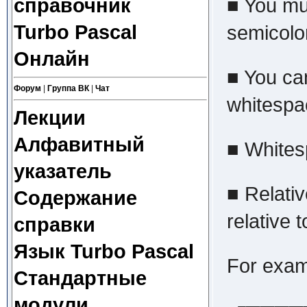
■ You mus
справочник
Turbo Pascal
semicolon
Онлайн
■ You ca
Форум
|
Группа ВК
|
Чат
whitespa
Лекции
Алфавитный
■ Whitesp
указатель
■ Relati
Содержание
relative 
справки
Язык Turbo Pascal
For exam
Стандартные
модули
┌────