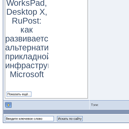
WorksPad,
Desktop X,
RuPost:
как
развивается
альтернатива
прикладной
инфраструктуре
Microsoft
Тэги: