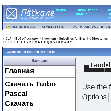
Правила форума
::
Скачать Pascal
::
FAQ
//
Ада–2020
::
Ска
Сайт «Всё о Паскале»
>
Index (en)
>
Guidelines for Entering Directories
A
B
C
D
E
F
G
H
I
J
K
L
M
N
O
P
Q
R
S
T
U
V
W
X
Y
Z
Guidelines for Entering Directories
Навигация
▄ Guideli
Главная
▀▀▀▀▀
Скачать Turbo
Use the f
Pascal
Options│
Скачать