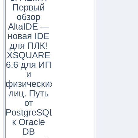
Первый
обзор
AltaIDE —
новая IDE
для ПЛК!
XSQUARE
6.6 для ИП
и
физических
лиц. Путь
от
PostgreSQL
к Oracle
DB