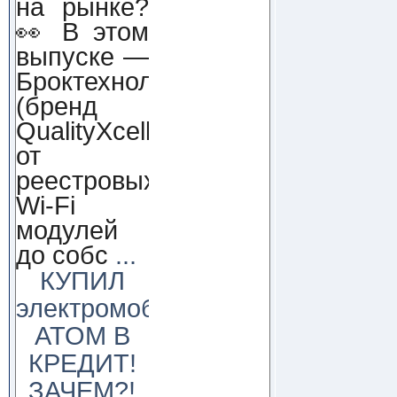
на рынке?
👀 В этом
выпуске —
Броктехнолоджи
(бренд
QualityXcellence):
от
реестровых
Wi-Fi
модулей
до собс
...
КУПИЛ
электромобиль
АТОМ В
КРЕДИТ!
ЗАЧЕМ?!