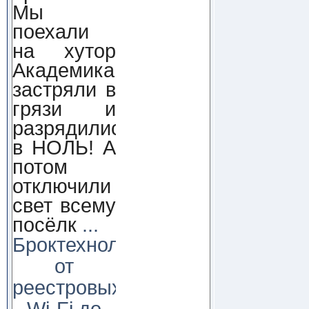
Мы
поехали
на хутор
Академика,
застряли в
грязи и
разрядились
в НОЛЬ! А
потом
отключили
свет всему
посёлк
...
Броктехнолоджи:
от
реестровых
Wi-Fi до