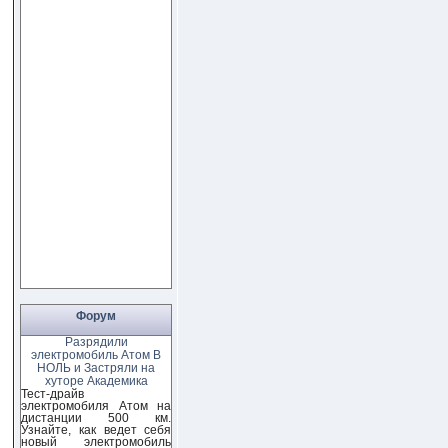
Форум
Разрядили
электромобиль Атом В
НОЛЬ и Застряли на
хуторе Академика
Тест-драйв
электромобиля Атом на
дистанции 500 км.
Узнайте, как ведет себя
новый электромобиль