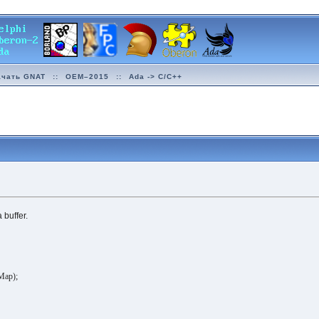
ачать GNAT
::
OEM–2015
::
Ada -> C/C++
 buffer.
tMap);