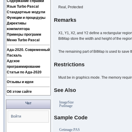
Содержание справки
Язык Turbo Pascal
Real, Protected
Стандартные модули
Функции и процедуры
Remarks
Директивы
компилятора
X1, Y1, X2, and Y2 define a rectangular region
Примеры программ
BitMap store the width and height of the region
Меню Turbo Pascal
Ада-2020. Современный
The remaining part of BitMap is used to save t
Паскаль
Адское
Restrictions
программирование
Статьи по Ада-2020
Must be in graphics mode. The memory require
Отзывы и идеи
See Also
Об этом сайте
ImageSize
Чат
PutImage
Войти
Sample Code
Getimage.PAS