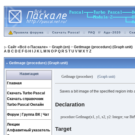
Правила форума
::
Скачать Pascal
::
FAQ
//
Ада–2020
::
Ск
Сайт «Всё о Паскале»
>
Graph (en)
>
GetImage (procedure) (Graph unit)
A
B
C
D
E
F
G
H
I
J
K
L
M
N
O
P
Q
R
S
T
U
V
W
X
Y
Z
GetImage (procedure) (Graph unit)
Навигация
GetImage (procedure)
(Graph unit)
Главная
Saves a bit image of the specified region into a
Скачать Turbo Pascal
Скачать справочник
Declaration
Turbo Pascal Онлайн
Форум
|
Группа ВК
|
Чат
procedure GetImage(x1, y1, x2, y2: Integer; var Bi
Лекции
Target
Алфавитный указатель