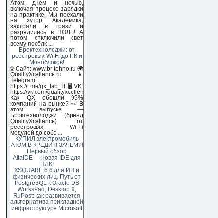
Атом днем и ночью,
включая процесс зарядки
на практике. Мы поехали
на хутор Академика,
застряли в грязи и
разрядились в НОЛЬ! А
потом отключили свет
всему посёлк
...
Броктехнолоджи: от
реестровых Wi-Fi до ПК и
Моноблоков!
🌐 Сайт: www.br-tehno.ru 🌍
QualityXcellence.ru 📱
Telegram:
https://t.me/qx_lab_IT 🖥 VK:
https://vk.com/qualityxcellenc
Как QX обошли 95%
компаний на рынке? 👀 В
этом выпуске —
Броктехнолоджи (бренд
QualityXcellence): от
реестровых Wi-Fi
модулей до собс
...
КУПИЛ электромобиль
АТОМ В КРЕДИТ! ЗАЧЕМ?!
Первый обзор
AltaIDE — новая IDE для
ПЛК!
XSQUARE 6.6 для ИП и
физических лиц. Путь от
PostgreSQL к Oracle DB
WorksPad, Desktop X,
RuPost: как развивается
альтернатива прикладной
инфраструктуре Microsoft