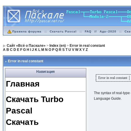
Правила форума
::
Скачать Pascal
::
FAQ
//
Ада–2020
::
Ска
Сайт «Всё о Паскале»
>
Index (en)
>
Error in real constant
A
B
C
D
E
F
G
H
I
J
K
L
M
N
O
P
Q
R
S
T
U
V
W
X
Y
Z
Error in real constant
Навигация
┌────────────
│ Error in real constant │
Главная
└────────────
The syntax of real-type
Скачать Turbo
Language Guide.
Pascal
Скачать