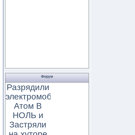
Форум
Разрядили
электромобиль
Атом В
НОЛЬ и
Застряли
на хуторе