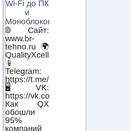
Wi-Fi до ПК
и
Моноблоков!
🌐 Сайт:
www.br-
tehno.ru 🌍
QualityXcellence.ru
📱
Telegram:
https://t.me/qx_lab_IT
🖥 VK:
https://vk.com/qualityxcellenc
Как QX
обошли
95%
компаний