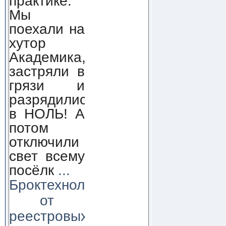
практике.
Мы
поехали на
хутор
Академика,
застряли в
грязи и
разрядились
в НОЛЬ! А
потом
отключили
свет всему
посёлк
...
Броктехнолоджи:
от
реестровых