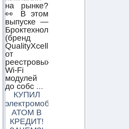
на рынке?
👀 В этом
выпуске —
Броктехнолоджи
(бренд
QualityXcellence):
от
реестровых
Wi-Fi
модулей
до собс
...
КУПИЛ
электромобиль
АТОМ В
КРЕДИТ!