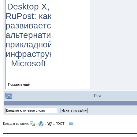
Desktop X,
RuPost: как
развивается
альтернатива
прикладной
инфраструктуре
Microsoft
Тэги:
Код для вставки:
::
::
::
ГОСТ
::