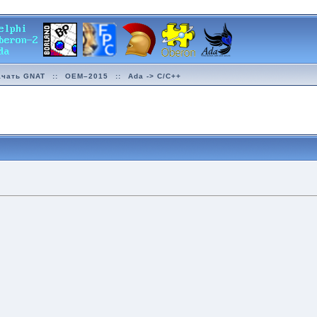
ачать GNAT
::
OEM–2015
::
Ada -> C/C++