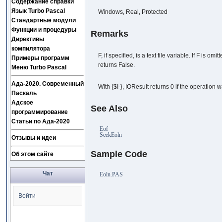
Содержание справки
Язык Turbo Pascal
Windows, Real, Protected
Стандартные модули
Функции и процедуры
Remarks
Директивы
компилятора
F, if specified, is a text file variable. If F is 
Примеры программ
returns False.
Меню Turbo Pascal
Ада-2020. Современный
With {$I-}, IOResult returns 0 if the operation 
Паскаль
Адское
See Also
программирование
Статьи по Ада-2020
Eof
SeekEoln
Отзывы и идеи
Sample Code
Об этом сайте
Чат
Eoln.PAS
Войти