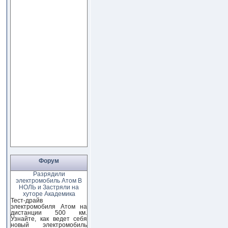
Форум
Разрядили
электромобиль Атом В
НОЛЬ и Застряли на
хуторе Академика
Тест-драйв
электромобиля Атом на
дистанции 500 км.
Узнайте, как ведет себя
новый электромобиль