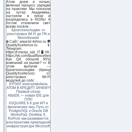
Атом днем и ночью,
включая процесс зарядки
на практике. Мы поехали
на хутор Академика,
застряли в грязи и
разрядились в НОЛЬ! А
потом отключили свет
всему посёлк
...
Броктехнолоджи: от
реестровых Wi-Fi до ПК и
Моноблоков!
🌐 Сайт: www.br-tehno.ru 🌍
QualityXcellence.ru 📱
Telegram:
https://t.me/qx_lab_IT 🖥 VK:
https://vk.com/qualityxcellenc
Как QX обошли 95%
компаний на рынке? 👀 В
этом выпуске —
Броктехнолоджи (бренд
QualityXcellence): от
реестровых Wi-Fi
модулей до собс
...
КУПИЛ электромобиль
АТОМ В КРЕДИТ! ЗАЧЕМ?!
Первый обзор
AltaIDE — новая IDE для
ПЛК!
XSQUARE 6.6 для ИП и
физических лиц. Путь от
PostgreSQL к Oracle DB
WorksPad, Desktop X,
RuPost: как развивается
альтернатива прикладной
инфраструктуре Microsoft