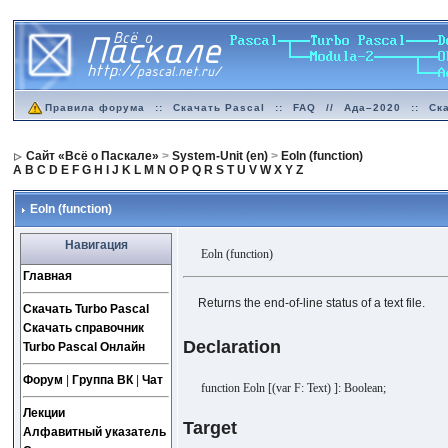
Правила форума
::
Скачать Pascal
::
FAQ
//
Ада–2020
::
Ск
Сайт «Всё о Паскале»
>
System-Unit (en)
>
Eoln (function)
A
B
C
D
E
F
G
H
I
J
K
L
M
N
O
P
Q
R
S
T
U
V
W
X
Y
Z
Eoln (function)
Навигация
Eoln (function)
Главная
Returns the end-of-line status of a text file.
Скачать Turbo Pascal
Скачать справочник
Declaration
Turbo Pascal Онлайн
Форум
|
Группа ВК
|
Чат
function Eoln [(var F: Text) ]: Boolean;
Лекции
Target
Алфавитный указатель