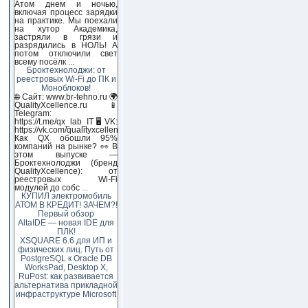
Атом днем и ночью,
включая процесс зарядки
на практике. Мы поехали
на хутор Академика,
застряли в грязи и
разрядились в НОЛЬ! А
потом отключили свет
всему посёлк
...
Броктехнолоджи: от
реестровых Wi-Fi до ПК и
Моноблоков!
🌐 Сайт: www.br-tehno.ru 🌍
QualityXcellence.ru 📱
Telegram:
https://t.me/qx_lab_IT 🖥 VK:
https://vk.com/qualityxcellenc
Как QX обошли 95%
компаний на рынке? 👀 В
этом выпуске —
Броктехнолоджи (бренд
QualityXcellence): от
реестровых Wi-Fi
модулей до собс
...
КУПИЛ электромобиль
АТОМ В КРЕДИТ! ЗАЧЕМ?!
Первый обзор
AltaIDE — новая IDE для
ПЛК!
XSQUARE 6.6 для ИП и
физических лиц. Путь от
PostgreSQL к Oracle DB
WorksPad, Desktop X,
RuPost: как развивается
альтернатива прикладной
инфраструктуре Microsoft