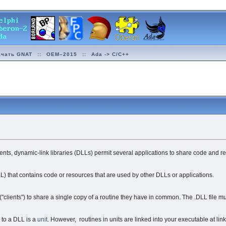
ачать GNAT
::
OEM–2015
::
Ada -> C/C++
ts, dynamic-link libraries (DLLs) permit several applications to share code and r
) that contains code or resources that are used by other DLLs or applications.
 ("clients") to share a single copy of a routine they have in common. The .DLL file 
to a DLL is a
unit
. However, routines in units are linked into your executable at link