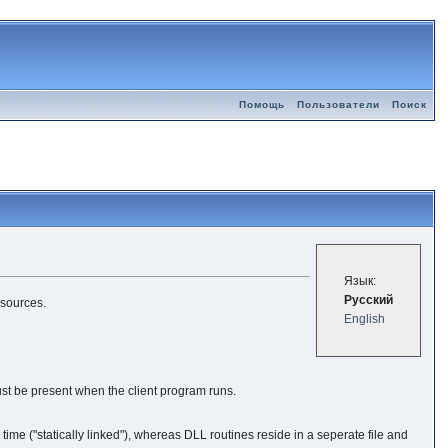
Помощь
Пользователи
Поиск
Язык:
Русский
esources.
English
must be present when the client program runs.
 time ("statically linked"), whereas DLL routines reside in a seperate file and