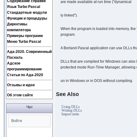
Содержание справки
are made available at run time ("dynamical
Язык Turbo Pascal
Стандартные модули
ly linked").
Функции и процедуры
Директивы
When the program is loaded into memory, the W
компилятора
program.
Примеры программ
Меню Turbo Pascal
A Borland Pascal application can use DLLs tha
Ада-2020. Современный
Паскаль
DLLs that are compiled for Windows can also 
Адское
protected mode Run-Time Manager, allowing on
программирование
Статьи по Ада-2020
un in Windows or in DOS without compiling.
Отзывы и идеи
See Also
Об этом сайте
Using DLLs
Чат
Writing DLLs
Import units
Войти