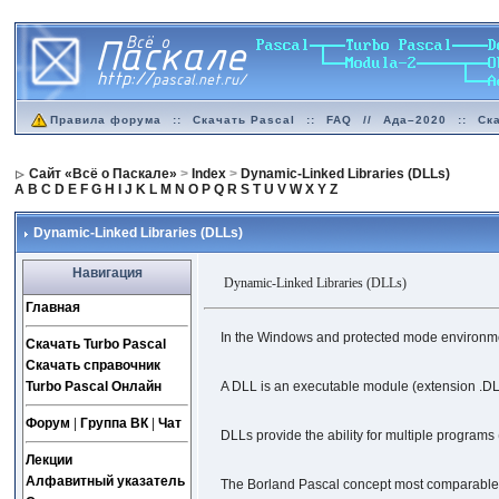
Правила форума
::
Скачать Pascal
::
FAQ
//
Ада–2020
::
Ск
Сайт «Всё о Паскале»
>
Index
>
Dynamic-Linked Libraries (DLLs)
A
B
C
D
E
F
G
H
I
J
K
L
M
N
O
P
Q
R
S
T
U
V
W
X
Y
Z
Dynamic-Linked Libraries (DLLs)
Навигация
Dynamic-Linked Libraries (DLLs)
Главная
In the Windows and protected mode environmen
Скачать Turbo Pascal
Скачать справочник
Turbo Pascal Онлайн
A DLL is an executable module (extension .DLL
Форум
|
Группа ВК
|
Чат
DLLs provide the ability for multiple programs
Лекции
Алфавитный указатель
The Borland Pascal concept most comparable 