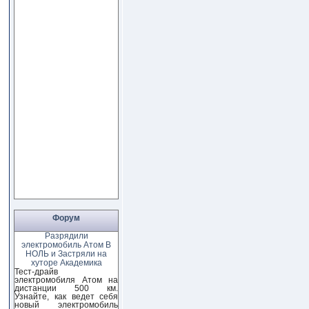
Форум
Разрядили
электромобиль Атом В
НОЛЬ и Застряли на
хуторе Академика
Тест-драйв
электромобиля Атом на
дистанции 500 км.
Узнайте, как ведет себя
новый электромобиль