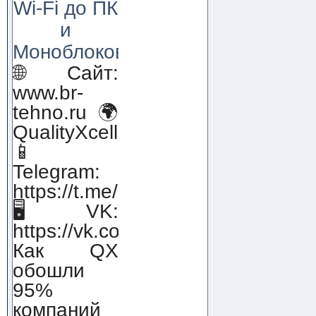
Wi-Fi до ПК
и
Моноблоков!
🌐 Сайт:
www.br-
tehno.ru 🌍
QualityXcellence.ru
📱
Telegram:
https://t.me/qx_lab_IT
🖥 VK:
https://vk.com/qualityxcellenc
Как QX
обошли
95%
компаний