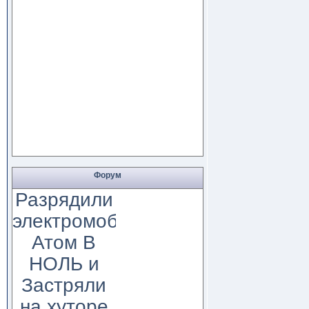
Форум
Разрядили
электромобиль
Атом В
НОЛЬ и
Застряли
на хуторе