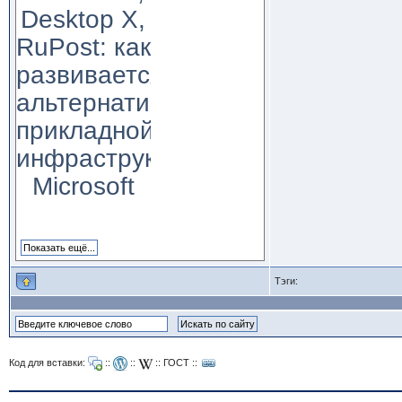
Desktop X,
RuPost: как
развивается
альтернатива
прикладной
инфраструктуре
Microsoft
Тэги:
Код для вставки:
::
::
::
ГОСТ
::