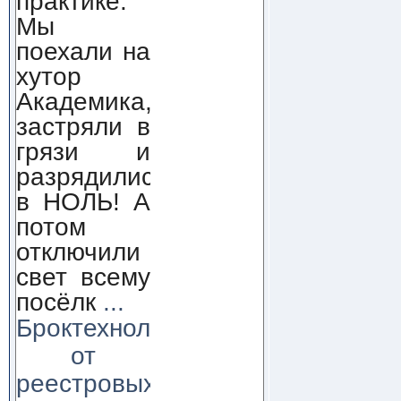
практике.
Мы
поехали на
хутор
Академика,
застряли в
грязи и
разрядились
в НОЛЬ! А
потом
отключили
свет всему
посёлк
...
Броктехнолоджи:
от
реестровых