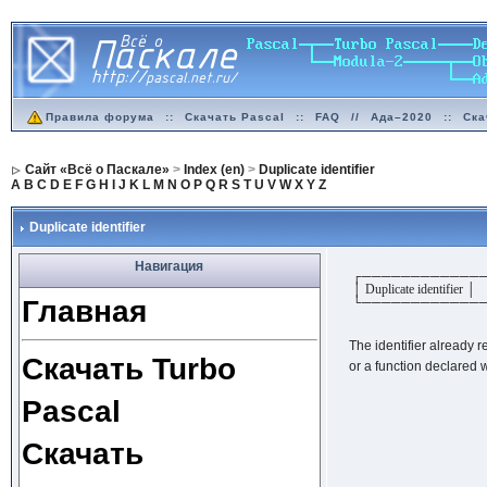
Правила форума
::
Скачать Pascal
::
FAQ
//
Ада–2020
::
Ска
Сайт «Всё о Паскале»
>
Index (en)
>
Duplicate identifier
A
B
C
D
E
F
G
H
I
J
K
L
M
N
O
P
Q
R
S
T
U
V
W
X
Y
Z
Duplicate identifier
Навигация
┌────────────
│ Duplicate identifier │
Главная
└────────────
The identifier already 
Скачать Turbo
or a function declared w
Pascal
Скачать