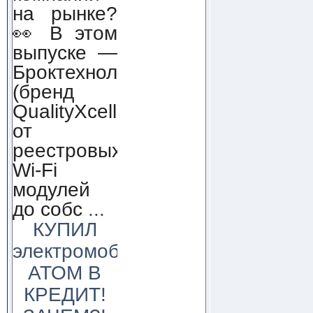
на рынке?
👀 В этом
выпуске —
Броктехнолоджи
(бренд
QualityXcellence):
от
реестровых
Wi-Fi
модулей
до собс
...
КУПИЛ
электромобиль
АТОМ В
КРЕДИТ!