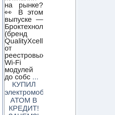
на рынке?
👀 В этом
выпуске —
Броктехнолоджи
(бренд
QualityXcellence):
от
реестровых
Wi-Fi
модулей
до собс
...
КУПИЛ
электромобиль
АТОМ В
КРЕДИТ!