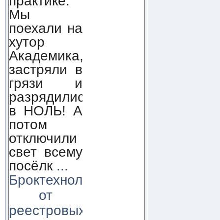
практике.
Мы
поехали на
хутор
Академика,
застряли в
грязи и
разрядились
в НОЛЬ! А
потом
отключили
свет всему
посёлк
...
Броктехнолоджи:
от
реестровых