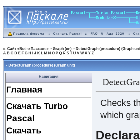
Правила форума
::
Скачать Pascal
::
FAQ
//
Ада–2020
::
Ска
Сайт «Всё о Паскале»
>
Graph (en)
>
DetectGraph (procedure) (Graph uni
A
B
C
D
E
F
G
H
I
J
K
L
M
N
O
P
Q
R
S
T
U
V
W
X
Y
Z
DetectGraph (procedure) (Graph unit)
Навигация
DetectGr
Главная
Checks t
Скачать Turbo
which gra
Pascal
Скачать
Declara