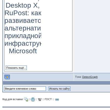
Desktop X,
RuPost: как
развивается
альтернатива
прикладной
инфраструктуре
Microsoft
Тэги:
DetectGraph
Код для вставки:
::
::
::
ГОСТ
::