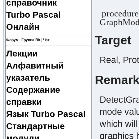
справочник
procedure
Turbo Pascal
GraphMode
Онлайн
Target
Форум
|
Группа ВК
|
Чат
Лекции
Real, Pro
Алфавитный
указатель
Remar
Содержание
DetectGra
справки
mode valu
Язык Turbo Pascal
which will
Стандартные
graphics 
модули