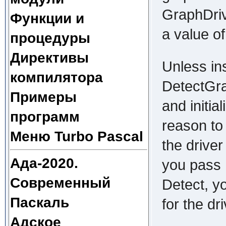
GraphDriv
Функции и
a value o
процедуры
Директивы
Unless ins
компилятора
DetectGrap
Примеры
and initia
программ
reason to 
Меню Turbo Pascal
the drive
Ада-2020.
you pass 
Современный
Detect, y
Паскаль
for the dr
Адское