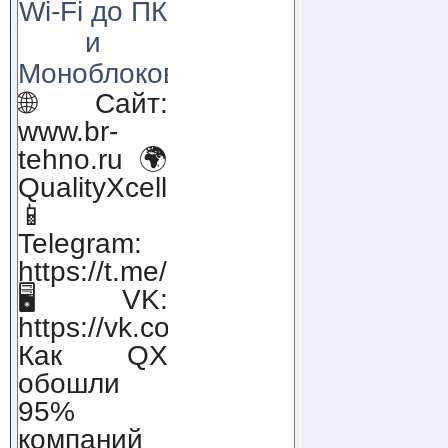
Wi-Fi до ПК
и
Моноблоков!
🌐 Сайт:
www.br-
tehno.ru 🌍
QualityXcellence.ru
📱
Telegram:
https://t.me/qx_lab_IT
🖥 VK:
https://vk.com/qualityxcellenc
Как QX
обошли
95%
компаний