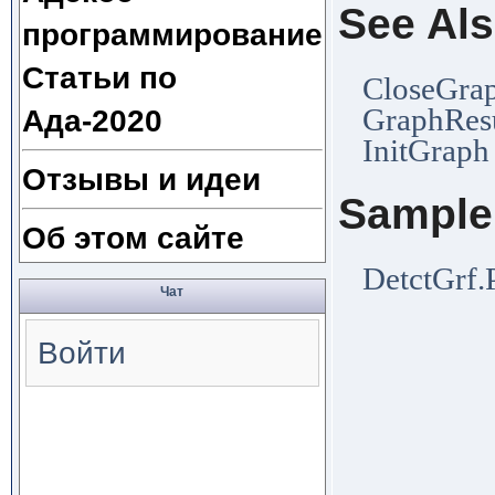
See Al
программирование
Статьи по
CloseGra
GraphRes
Ада-2020
InitGraph
Отзывы и идеи
Sample
Об этом сайте
DetctGrf
Чат
Войти