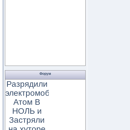
Форум
Разрядили
электромобиль
Атом В
НОЛЬ и
Застряли
на хуторе