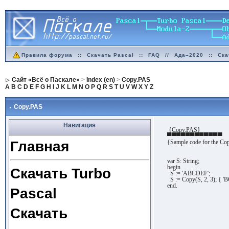
Правила форума
::
Скачать Pascal
::
FAQ
//
Ада–2020
::
Ска
Сайт «Всё о Паскале»
>
Index (en)
>
Copy.PAS
A
B
C
D
E
F
G
H
I
J
K
L
M
N
O
P
Q
R
S
T
U
V
W
X
Y
Z
Copy.PAS
Навигация
{Copy.PAS}
▀▀▀▀▀▀▀▀▀▀▀▀
Главная
{Sample code for the Cop
var S: String;
begin
Скачать Turbo
S := 'ABCDEF';
S := Copy(S, 2, 3); { 'B
end.
Pascal
Скачать