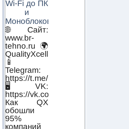
Wi-Fi до ПК
и
Моноблоков!
🌐 Сайт:
www.br-
tehno.ru 🌍
QualityXcellence.ru
📱
Telegram:
https://t.me/qx_lab_IT
🖥 VK:
https://vk.com/qualityxcellenc
Как QX
обошли
95%
компаний