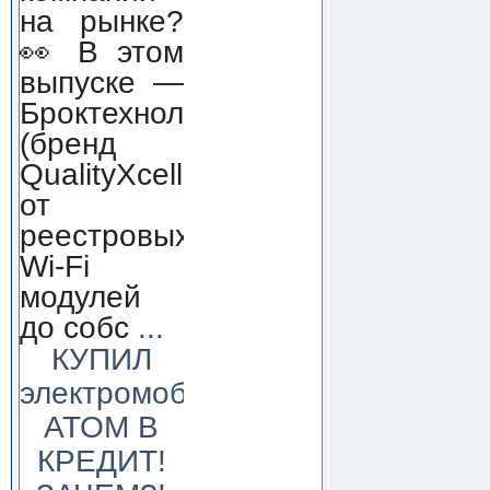
на рынке?
👀 В этом
выпуске —
Броктехнолоджи
(бренд
QualityXcellence):
от
реестровых
Wi-Fi
модулей
до собс
...
КУПИЛ
электромобиль
АТОМ В
КРЕДИТ!