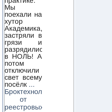
практике.
Мы
поехали на
хутор
Академика,
застряли в
грязи и
разрядились
в НОЛЬ! А
потом
отключили
свет всему
посёлк
...
Броктехнолоджи:
от
реестровых