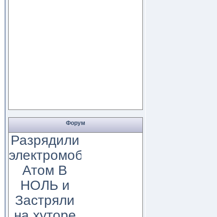
Форум
Разрядили
электромобиль
Атом В
НОЛЬ и
Застряли
на хуторе