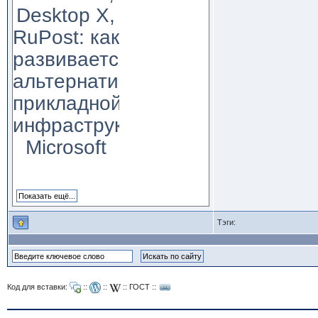
Desktop X,
RuPost: как
развивается
альтернатива
прикладной
инфраструктуре
Microsoft
Тэги:
Код для вставки:
::
::
::
ГОСТ
::