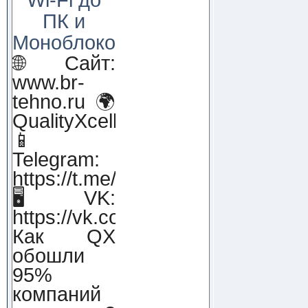
ПК и
Моноблоков!
🌐 Сайт:
www.br-
tehno.ru 🌍
QualityXcellence.ru
📱
Telegram:
https://t.me/qx_lab_IT
🖥 VK:
https://vk.com/qualityxcellenc
Как QX
обошли
95%
компаний