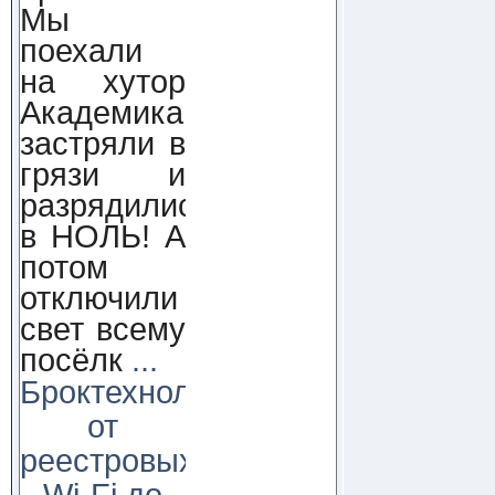
Мы
поехали
на хутор
Академика,
застряли в
грязи и
разрядились
в НОЛЬ! А
потом
отключили
свет всему
посёлк
...
Броктехнолоджи:
от
реестровых
Wi-Fi до