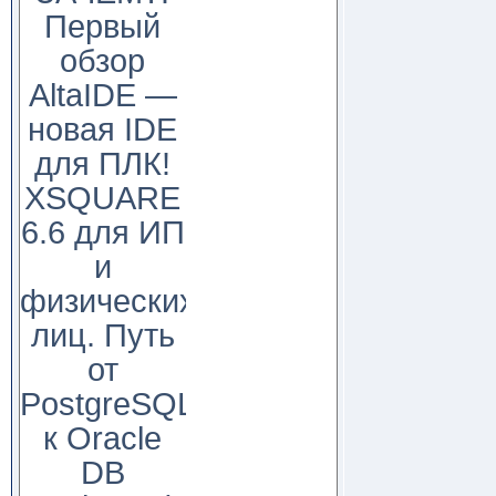
Первый
обзор
AltaIDE —
новая IDE
для ПЛК!
XSQUARE
6.6 для ИП
и
физических
лиц. Путь
от
PostgreSQL
к Oracle
DB