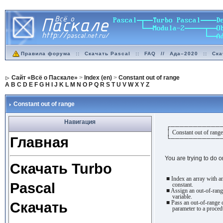
Правила форума
::
Скачать Pascal
::
FAQ
//
Ада–2020
::
Ска
Сайт «Всё о Паскале»
>
Index (en)
>
Constant out of range
A
B
C
D
E
F
G
H
I
J
K
L
M
N
O
P
Q
R
S
T
U
V
W
X
Y
Z
Constant out of range
Навигация
┌───────────
│ Constant out of rang
Главная
└───────────
You are trying to do o
Скачать Turbo
■ Index an array with a
Pascal
constant.
■ Assign an out-of-range
variable.
■ Pass an out-of-range c
Скачать
parameter to a procedu