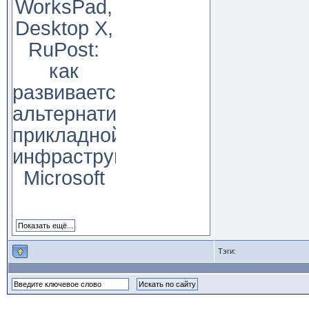
WorksPad,
Desktop X,
RuPost:
как
развивается
альтернатива
прикладной
инфраструктуре
Microsoft
Тэги: