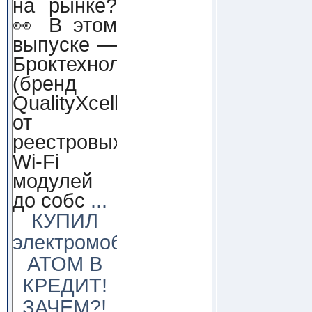
на рынке?
👀 В этом
выпуске —
Броктехнолоджи
(бренд
QualityXcellence):
от
реестровых
Wi-Fi
модулей
до собс
...
КУПИЛ
электромобиль
АТОМ В
КРЕДИТ!
ЗАЧЕМ?!